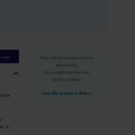
e masă
Ups, oferta această nu este
disponibilă.
Am pregătit pentru tine
oferte similare:
vezi alte prețuri și date
»
ncluse
și
eț, la