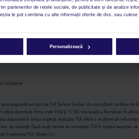
n preț
spălătorie: contra cost, plată în numerar
parcare (în funcție de
im partenerilor de rețele sociale, de publicitate și de analize info
eată: inclusă în preț
centru de afaceri
ceștia le pot combina cu alte informații oferite de dvs. sau culese î
Express .
Personalizează
 de companie
a este asigurată exclusiv de TUI Service Center. Un consultant vorbitor de 
i până duminică, între orele 9:00 și 17:00, ora locală a României. În afara
este disponibil în limba engleză. Aplicația TUI oferă o mulțime de informații 
a dvs. de vacanță. Dacă aveți nevoie să contactați TUI în timpul vacanței, vă
at în aplicația TUI. Detalii
aici
.