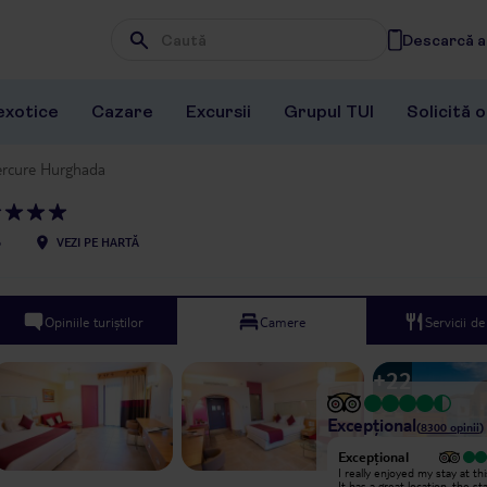
Descarcă ap
Wpisz frazę, której szukasz
exotice
Cazare
Excursii
Grupul TUI
Solicită 
ercure Hurghada
6
VEZI PE HARTĂ
Opiniile turiștilor
Camere
Servicii d
+
22
Excepțional
(
8300
opinii
)
Excepțional
Excepțional
It was so good, i will be back..
I really enjoyed my stay at thi
It has a great location, the st