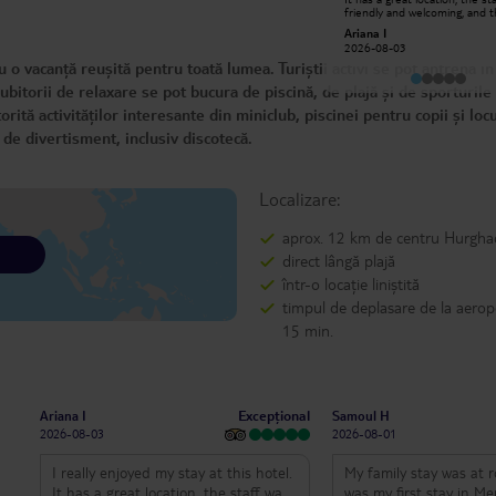
Luka J
friendly and welcoming, and 
2026-07-30
check-in process was fast and
Ariana I
Everything went smoothly, an
2026-08-03
a very enjoyable experience.
 vacanță reușită pentru toată lumea. Turiștii activi se pot antrena în
the highlights was the
entertainment program, the 
iubitorii de relaxare se pot bucura de piscină, de plajă și de sporturile
shows were fantastic and cre
fun atmosphere every night. 
ită activităților interesante din miniclub, piscinei pentru copii și loc
happily stay here again.
ă de divertisment, inclusiv discotecă.
Localizare:
aprox. 12 km de centru Hurgha
direct lângă plajă
într-o locație liniștită
timpul de deplasare de la aerop
15 min.
Excepțional
Ariana I
Samoul H
2026-08-03
2026-08-01
I really enjoyed my stay at this hotel.
My family stay was at 
It has a great location, the staff was
was my first stay in Mercure r