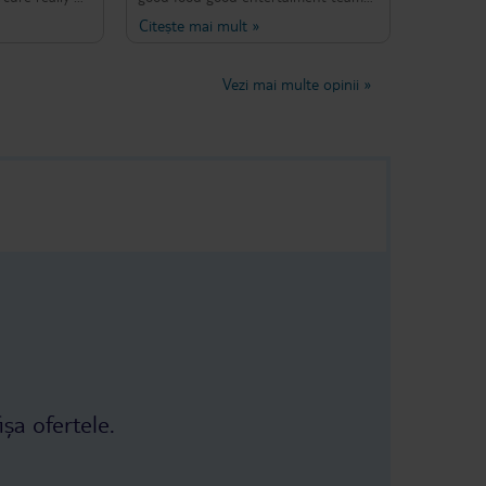
ld like to
make great job Beach pool rooms
Citește mai mult
»
nagement
very good
s to
 who make
Vezi mai multe opinii
»
eption staff
for theirs
.all food
y nice job
chef who meet
he house man
 also very
ard to come
n
ișa ofertele.