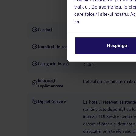
preț, la recepție/hol: inclus î
traficul. De asemenea, le ofer
disponibilitate), nesupravegh
care folosiți site-ul nostru. A
lor.
Carduri
Visa, MasterCard, American 
Respinge
Numărul de camere
469
Categorie locală
4 stele
Informații
hotelul nu permite animale
suplimentare
Digital Service
La hotelul rezervat, asistenț
română este disponibil de lun
interval, TUI Service Center 
despre călătoria și destinați
dispoziție: prin telefon sau ch