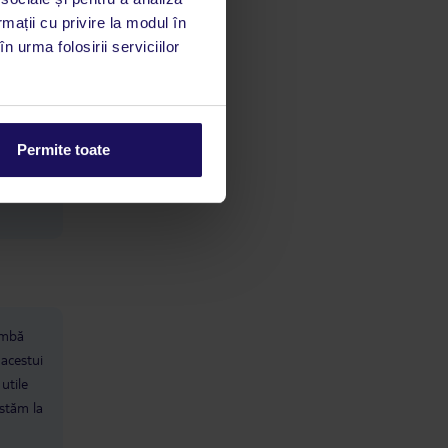
rmații cu privire la modul în
n urma folosirii serviciilor
Permite toate
limbă
 acestui
utile
 stăm la