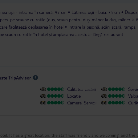
mea ușii - intrarea în cameră: 97 cm
Lățimea ușii - baia: 75 cm
Dispozi
pers. pe scaune cu rotile (duș, scaun pentru duș, mâner la duș, mâner la
care facilitează deplasarea în hotel
Intrare la piscină: scări, scară, rampă,
 scaun cu rotile în hotel și amplasarea acestuia: lângă restaurant
este TripAdvisor
Calitatea cazării
Servic
Locație
Valo
Camere, Servicii
Cură
hotel. It has a great location, the staff was friendly and welcoming, and the 