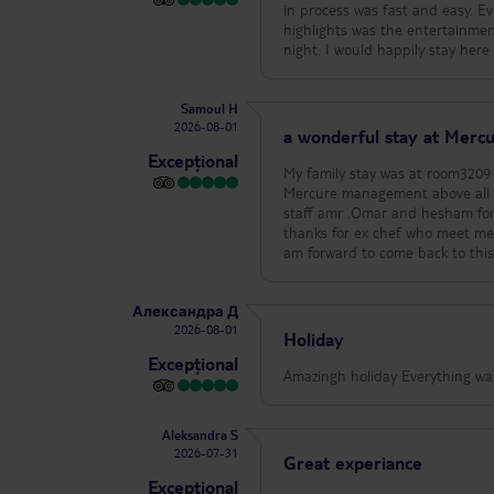
in process was fast and easy. E
highlights was the entertainme
night. I would happily stay here
Samoul H
2026-08-01
a wonderful stay at Merc
Excepțional
My family stay was at room3209 it was my first stay in Merc
Mercure management above all special thanks to mr.mahmoud mouselhy who make our holiday also all reception
staff amr .Omar and hesham for 
thanks for ex chef who meet me 
am forward to come back to this
Александра Д
2026-08-01
Holiday
Excepțional
Aleksandra S
2026-07-31
Great experiance
Excepțional