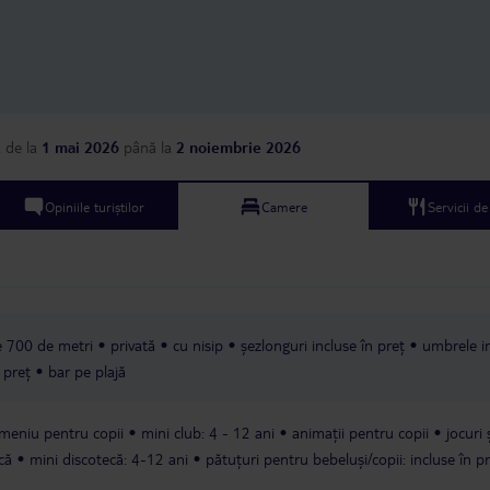
a
de la
1 mai 2026
până la
2 noiembrie 2026
Opiniile turiștilor
Camere
Servicii d
de 700 de metri
privată
cu nisip
șezlonguri incluse în preț
umbrele i
 preț
bar pe plajă
meniu pentru copii
mini club: 4 - 12 ani
animații pentru copii
jocuri 
că
mini discotecă: 4-12 ani
pătuțuri pentru bebeluși/copii: incluse în pr