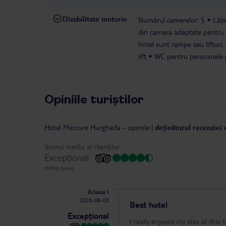
Dizabilitate motorie
Numărul camerelor: 5
Lăți
din camera adaptate pentru 
hotel sunt rampe sau lifturi, 
lift
WC pentru persoanele pe
Opiniile turiștilor
Hotel Mercure Hurghada
-
opiniile
|
deținătorul recenziei 
Scorul mediu al clienților:
Excepțional
(8300 opinii)
Ariana I
2026-08-03
Best hotel
Excepțional
I really enjoyed my stay at this 