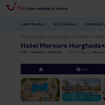
Lider mondial în turism
Last Minute
All Inclusive
Destinații 
Pagina principală
Vacanțe
Egipt
Hurghada
Hotel M
Hotel Mercure Hurghada
EGIPT
HURGHADA
HURGHADA
CODUL HOTELULUI
HRG1104
Hotel
top
Previous slide