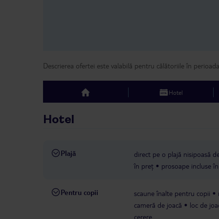
Descrierea ofertei este valabilă pentru călătoriile în perioad
Hotel
top
Hotel
Plajă
direct pe o plajă nisipoasă 
în preț
prosoape incluse în
Pentru copii
scaune înalte pentru copii
cameră de joacă
loc de joa
cerere