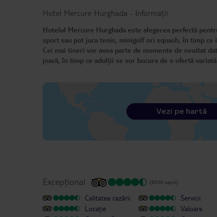
Hotel Mercure Hurghada
-
Informații
Hotelul Mercure Hurghada este alegerea perfectă pentru o
sport sau pot juca tenis, minigolf ori squash, în timp ce 
Cei mai tineri vor avea parte de momente de neuitat dator
joacă, în timp ce adulții se vor bucura de o ofertă variat
Vezi pe hartă
Excepțional
(8300 opinii)
Calitatea cazării
Servicii
Locație
Valoare