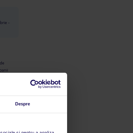
brie -
 de
panii
ne,
ică live
Despre
s în
 sociale și pentru a analiza