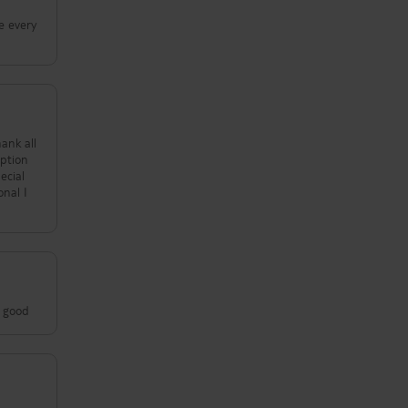
e every
ecial
onal I
 pool rooms very good