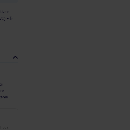
tivele
 WC)
În
ii
are
țenie
check-