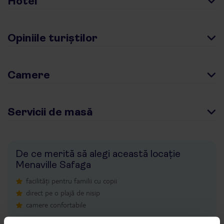
Hotel
Opiniile turiștilor
Camere
Servicii de masă
De ce merită să alegi această locație
Menaville Safaga
facilități pentru familii cu copii
direct pe o plajă de nisip
camere confortabile