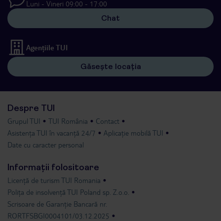
Luni - Vineri 09:00 - 17:00
Chat
Agențiile TUI
Găsește locația
Despre TUI
Grupul TUI
TUI România
Contact
Asistența TUI în vacanță 24/7
Aplicație mobilă TUI
Date cu caracter personal
Informații folositoare
Licență de turism TUI Romania
Polița de insolvență TUI Poland sp. Z.o.o.
Scrisoare de Garanție Bancară nr.
RORTFSBGI0004101/03.12.2025