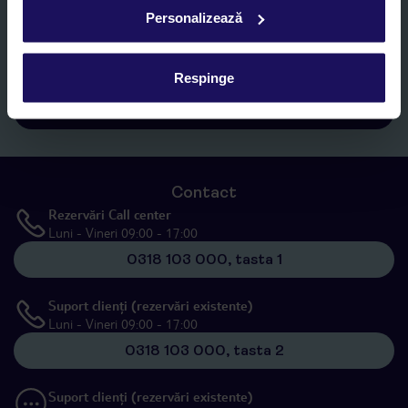
Sunt de acord cu prelucrarea datelor mele personale de către TUI
Personalizează
Romania SRL în scopuri de marketing, în cadrul și în scopul
specificat în
„Informații privind prelucrarea datelor cu caracter
personal”
, prin mijloace electronice de comunicare (e-mail),
Respinge
inclusiv utilizarea așa-numitelor sisteme de apelare automată.
Înscrieți-vă
Contact
Rezervări Call center
Luni - Vineri 09:00 - 17:00
0318 103 000, tasta 1
Suport clienți (rezervări existente)
Luni - Vineri 09:00 - 17:00
0318 103 000, tasta 2
Suport clienți (rezervări existente)