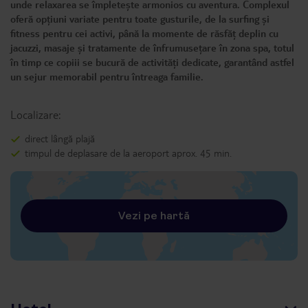
unde relaxarea se împletește armonios cu aventura. Complexul
oferă opțiuni variate pentru toate gusturile, de la surfing și
fitness pentru cei activi, până la momente de răsfăț deplin cu
jacuzzi, masaje și tratamente de înfrumusețare în zona spa, totul
în timp ce copiii se bucură de activități dedicate, garantând astfel
un sejur memorabil pentru întreaga familie.
Localizare:
direct lângă plajă
timpul de deplasare de la aeroport aprox. 45 min.
Vezi pe hartă