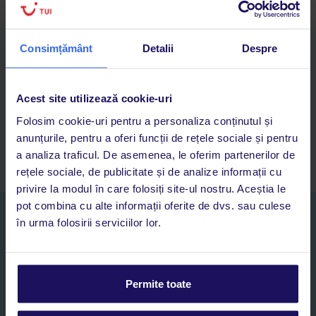
Consimțământ
Detalii
Despre
Descarcă acum aplicația TUI
Cauți rapid vacanțe și hoteluri din toată lumea
Adaugi la favorite vacanțele care îți plac și revii oricând la ele
Acest site utilizează cookie-uri
Acces la rezervările curente pentru vacanțe și hoteluri, într-o
Folosim cookie-uri pentru a personaliza conținutul și
singură aplicație
anunțurile, pentru a oferi funcții de rețele sociale și pentru
Asistență 24/7 prin chat, pe toată durata vacanței
a analiza traficul. De asemenea, le oferim partenerilor de
rețele sociale, de publicitate și de analize informații cu
privire la modul în care folosiți site-ul nostru. Aceștia le
pot combina cu alte informații oferite de dvs. sau culese
Abonați-vă la newsletter
în urma folosirii serviciilor lor.
NUME SI PRENUME*
E-MAIL*
Permite toate