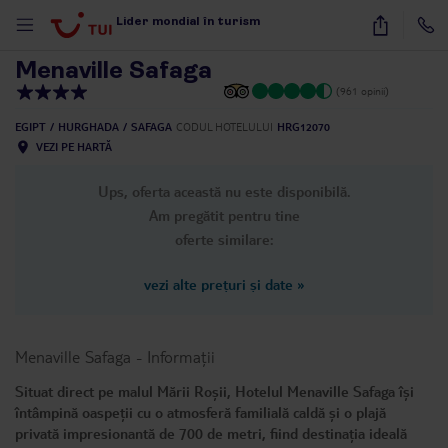
1
/
29
Lider mondial în turism
Menaville Safaga
(961 opinii)
EGIPT
HURGHADA
SAFAGA
CODUL HOTELULUI
HRG12070
VEZI PE HARTĂ
Ups, oferta această nu este disponibilă.
Am pregătit pentru tine
oferte similare:
vezi alte prețuri și date
»
Menaville Safaga
-
Informații
Situat direct pe malul Mării Roșii, Hotelul Menaville Safaga își
întâmpină oaspeții cu o atmosferă familială caldă și o plajă
privată impresionantă de 700 de metri, fiind destinația ideală