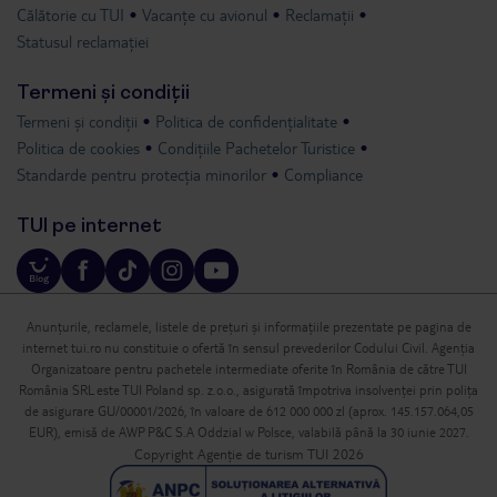
Călătorie cu TUI
Vacanțe cu avionul
Reclamații
Statusul reclamației
Termeni și condiții
Termeni și condiții
Politica de confidențialitate
Politica de cookies
Condițiile Pachetelor Turistice
Standarde pentru protecția minorilor
Compliance
TUI pe internet
Anunțurile, reclamele, listele de prețuri și informațiile prezentate pe pagina de
internet tui.ro nu constituie o ofertă în sensul prevederilor Codului Civil. Agenția
Organizatoare pentru pachetele intermediate oferite în România de către TUI
România SRL este TUI Poland sp. z.o.o., asigurată împotriva insolvenței prin polița
de asigurare GU/00001/2026, în valoare de 612 000 000 zl (aprox. 145.157.064,05
EUR), emisă de AWP P&C S.A Oddzial w Polsce, valabilă până la 30 iunie 2027.
Copyright Agenție de turism TUI 2026