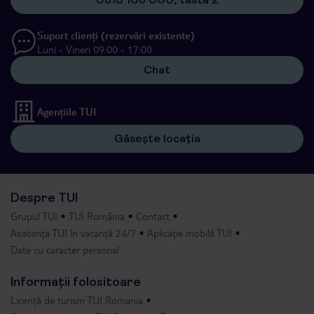
Suport clienți (rezervări existente)
Luni - Vineri 09:00 - 17:00
Chat
Agențiile TUI
Găsește locația
Despre TUI
Grupul TUI
TUI România
Contact
Asistența TUI în vacanță 24/7
Aplicație mobilă TUI
Date cu caracter personal
Informații folositoare
Licență de turism TUI Romania