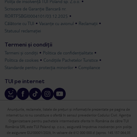
Polița de insolvență TUI Poland sp. Z.o.o.
Scrisoare de Garanție Bancară nr.
RORTFSBGI0004101/03.12.2025
Călătorie cu TUI
Vacanțe cu avionul
Reclamații
Statusul reclamației
Termeni și condiții
Termeni și condiții
Politica de confidențialitate
Politica de cookies
Condițiile Pachetelor Turistice
Standarde pentru protecția minorilor
Compliance
TUI pe internet
Anunțurile, reclamele, listele de prețuri și informațiile prezentate pe pagina de
internet tui.ro nu constituie o ofertă în sensul prevederilor Codului Civil. Agenția
Organizatoare pentru pachetele intermediate oferite în România de către TUI
România SRL este TUI Poland sp. z.o.o., asigurată împotriva insolvenței prin polița
de asigurare GU/00001/2026, în valoare de 612 000 000 zl (aprox. 145.157.064,05