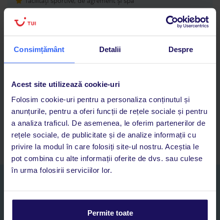
facilități sportive, de agrement și spa
camere confortabile
Consimțământ
Detalii
Despre
Descarcă acum aplicația TUI
Cauți rapid vacanțe și hoteluri din toată lumea
Acest site utilizează cookie-uri
Adaugi la favorite vacanțele care îți plac și revii oricând la ele
Folosim cookie-uri pentru a personaliza conținutul și
Acces la rezervările curente pentru vacanțe și hoteluri, într-o
anunțurile, pentru a oferi funcții de rețele sociale și pentru
singură aplicație
a analiza traficul. De asemenea, le oferim partenerilor de
Asistență 24/7 prin chat, pe toată durata vacanței
rețele sociale, de publicitate și de analize informații cu
privire la modul în care folosiți site-ul nostru. Aceștia le
pot combina cu alte informații oferite de dvs. sau culese
în urma folosirii serviciilor lor.
Abonați-vă la newsletter
NUME SI PRENUME*
Permite toate