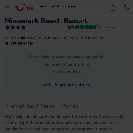
1
/
36
Lider mondial în turism
Minamark Beach Resort
(5823 opinii)
EGIPT
HURGHADA
HURGHADA
CODUL HOTELULUI
HRG11032
VEZI PE HARTĂ
Ups, oferta această nu este disponibilă.
Am pregătit pentru tine
oferte similare:
vezi alte prețuri și date
»
Minamark Beach Resort
-
Informații
Principalul atu al hotelului Minamark Beach Resort este locația
sa strategică chiar în inima vibrantă a orașului, oferind acces
imediat la cele mai bune magazine, restaurante și zone de