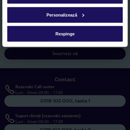
E-MAIL*
Personalizează
Sunt de acord cu prelucrarea datelor mele personale de către TUI
Romania SRL în scopuri de marketing, în cadrul și în scopul
specificat în
„Informații privind prelucrarea datelor cu caracter
Respinge
personal”
, prin mijloace electronice de comunicare (e-mail),
inclusiv utilizarea așa-numitelor sisteme de apelare automată.
Înscrieți-vă
Contact
Rezervări Call center
Luni - Vineri 09:00 - 17:00
0318 103 000, tasta 1
Suport clienți (rezervări existente)
Luni - Vineri 09:00 - 17:00
0318 103 000, tasta 2