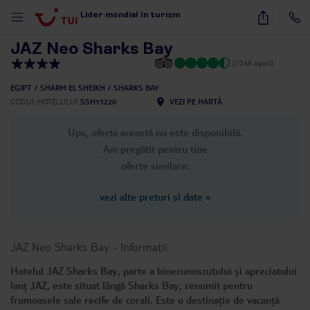
1
/
12
Lider mondial în turism
JAZ Neo Sharks Bay
(1248 opinii)
EGIPT
SHARM EL SHEIKH
SHARKS BAY
CODUL HOTELULUI
SSH15220
VEZI PE HARTĂ
Ups, oferta această nu este disponibilă.
Am pregătit pentru tine
oferte similare:
vezi alte prețuri și date
»
JAZ Neo Sharks Bay
-
Informații
Hotelul JAZ Sharks Bay, parte a binecunoscutului și apreciatului
lanț JAZ, este situat lângă Sharks Bay, renumit pentru
frumoasele sale recife de corali. Este o destinație de vacanță