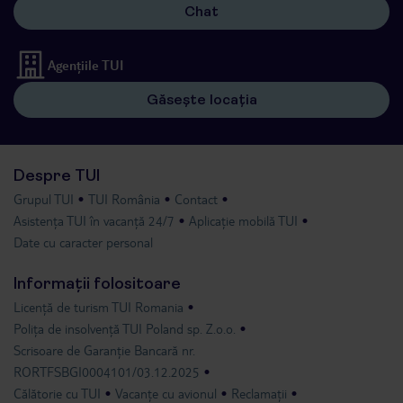
Chat
Agențiile TUI
Găsește locația
Despre TUI
Grupul TUI
TUI România
Contact
Asistența TUI în vacanță 24/7
Aplicație mobilă TUI
Date cu caracter personal
Informații folositoare
Licență de turism TUI Romania
Polița de insolvență TUI Poland sp. Z.o.o.
Scrisoare de Garanție Bancară nr.
RORTFSBGI0004101/03.12.2025
Călătorie cu TUI
Vacanțe cu avionul
Reclamații