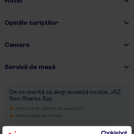
Hotel
Opiniile turiștilor
Camere
Servicii de masă
De ce merită să alegi această locație JAZ
Neo Sharks Bay
timp scurt de călătorie de la aeroport
ofertă bogată de animație