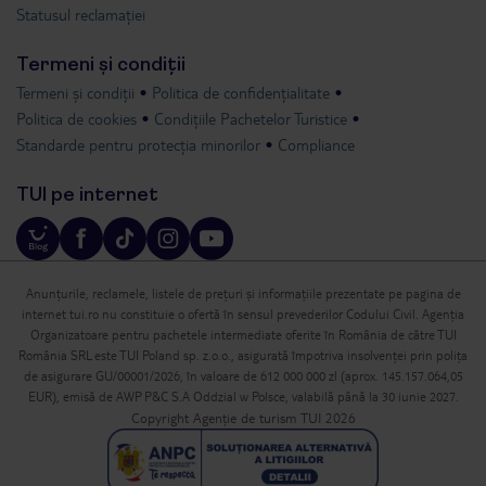
Statusul reclamației
Termeni și condiții
Termeni și condiții
Politica de confidențialitate
Politica de cookies
Condițiile Pachetelor Turistice
Standarde pentru protecția minorilor
Compliance
TUI pe internet
Anunțurile, reclamele, listele de prețuri și informațiile prezentate pe pagina de
internet tui.ro nu constituie o ofertă în sensul prevederilor Codului Civil. Agenția
Organizatoare pentru pachetele intermediate oferite în România de către TUI
România SRL este TUI Poland sp. z.o.o., asigurată împotriva insolvenței prin polița
de asigurare GU/00001/2026, în valoare de 612 000 000 zl (aprox. 145.157.064,05
EUR), emisă de AWP P&C S.A Oddzial w Polsce, valabilă până la 30 iunie 2027.
Copyright Agenție de turism TUI 2026