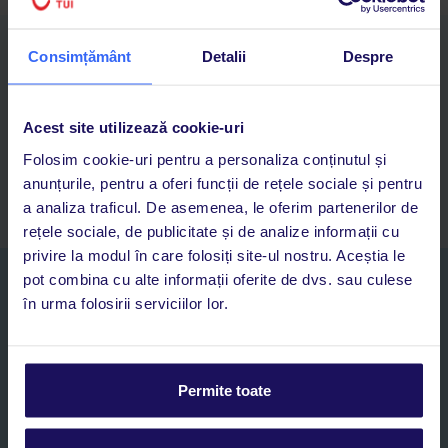
Descarcă acum aplicația TUI
Consimțământ
Detalii
Despre
Cauți rapid vacanțe și hoteluri din toată lumea
Adaugi la favorite vacanțele care îți plac și revii oricând la ele
Acces la rezervările curente pentru vacanțe și hoteluri, într-o
Acest site utilizează cookie-uri
singură aplicație
Folosim cookie-uri pentru a personaliza conținutul și
Asistență 24/7 prin chat, pe toată durata vacanței
anunțurile, pentru a oferi funcții de rețele sociale și pentru
a analiza traficul. De asemenea, le oferim partenerilor de
rețele sociale, de publicitate și de analize informații cu
privire la modul în care folosiți site-ul nostru. Aceștia le
pot combina cu alte informații oferite de dvs. sau culese
Abonați-vă la newsletter
în urma folosirii serviciilor lor.
NUME SI PRENUME*
E-MAIL*
Permite toate
Sunt de acord cu prelucrarea datelor mele personale de către TUI