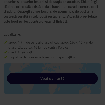
orașelor și orașelor insulei și de stația de autobuz. Chiar lângă
clădirea principală există o plajă lungă - un paradis pentru copii
și adulți. Oaspeții se vor bucura, de asemenea, de bucătăria
gustoasă servită în cele două restaurante. Această proprietate
este locul perfect pentru o vacanță liniștită.
Localizare:
aprox. 3 km de centrul orașului Kos, aprox. 26ok. 12 km de
orașul Zia, aprox. 46 km de centru Kefalos
direct lângă plajă
timpul de deplasare de la aeroport aprox. 40 min.
Vezi pe hartă