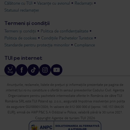
Călătorie cu TUI
Vacanțe cu avionul
Reclamații
Statusul reclamației
Termeni și condiții
Termeni și condiții
Politica de confidențialitate
Politica de cookies
Condițiile Pachetelor Turistice
Standarde pentru protecția minorilor
Compliance
TUI pe internet
Anunțurile, reclamele, listele de prețuri și informațiile prezentate pe pagina de
internet tui.ro nu constituie o ofertă în sensul prevederilor Codului Civil. Agenția
Organizatoare pentru pachetele intermediate oferite în România de către TUI
România SRL este TUI Poland sp. z.o.o., asigurată împotriva insolvenței prin polița
de asigurare GU/00001/2026, în valoare de 612 000 000 zl (aprox. 145.157.064,05
EUR), emisă de AWP P&C S.A Oddzial w Polsce, valabilă până la 30 iunie 2027.
Copyright Agenție de turism TUI 2026