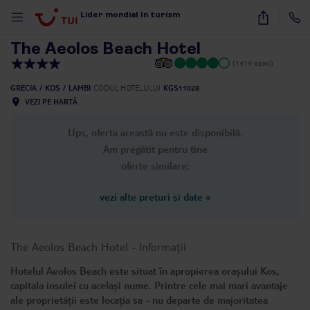
1
/
38
Lider mondial în turism
The Aeolos Beach Hotel
(1414 opinii)
GRECIA
KOS
LAMBI
CODUL HOTELULUI
KGS11028
VEZI PE HARTĂ
Ups, oferta această nu este disponibilă.
Am pregătit pentru tine
oferte similare:
vezi alte prețuri și date
»
The Aeolos Beach Hotel
-
Informații
Hotelul Aeolos Beach este situat în apropierea orașului Kos,
capitala insulei cu același nume. Printre cele mai mari avantaje
ale proprietății este locația sa - nu departe de majoritatea