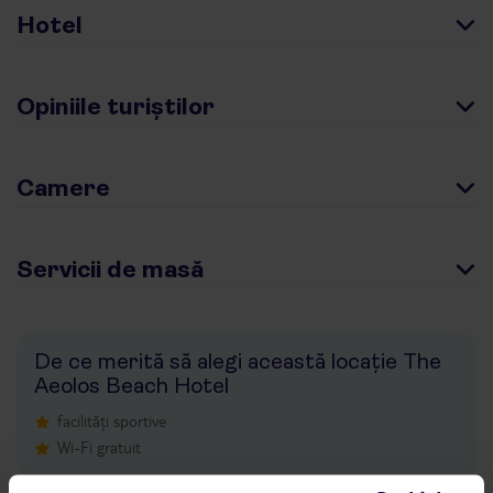
Hotel
Opiniile turiștilor
Camere
Servicii de masă
De ce merită să alegi această locație The
Aeolos Beach Hotel
facilități sportive
Wi-Fi gratuit