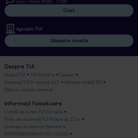
Luni - Vineri 09:00 - 17:00
Chat
Agențiile TUI
Găsește locația
Despre TUI
Grupul TUI
TUI România
Contact
Asistența TUI în vacanță 24/7
Aplicație mobilă TUI
Date cu caracter personal
Informații folositoare
Licență de turism TUI Romania
Polița de insolvență TUI Poland sp. Z.o.o.
Scrisoare de Garanție Bancară nr.
RORTFSBGI0004101/03.12.2025