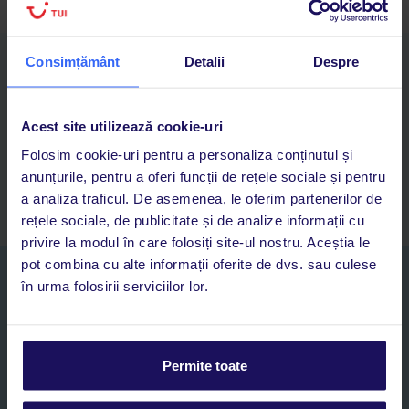
Consimțământ
Detalii
Despre
Descarcă acum aplicația TUI
Cauți rapid vacanțe și hoteluri din toată lumea
Adaugi la favorite vacanțele care îți plac și revii oricând la ele
Acest site utilizează cookie-uri
Acces la rezervările curente pentru vacanțe și hoteluri, într-o
singură aplicație
Folosim cookie-uri pentru a personaliza conținutul și
Asistență 24/7 prin chat, pe toată durata vacanței
anunțurile, pentru a oferi funcții de rețele sociale și pentru
a analiza traficul. De asemenea, le oferim partenerilor de
rețele sociale, de publicitate și de analize informații cu
privire la modul în care folosiți site-ul nostru. Aceștia le
pot combina cu alte informații oferite de dvs. sau culese
Abonați-vă la newsletter
în urma folosirii serviciilor lor.
NUME SI PRENUME*
E-MAIL*
Permite toate