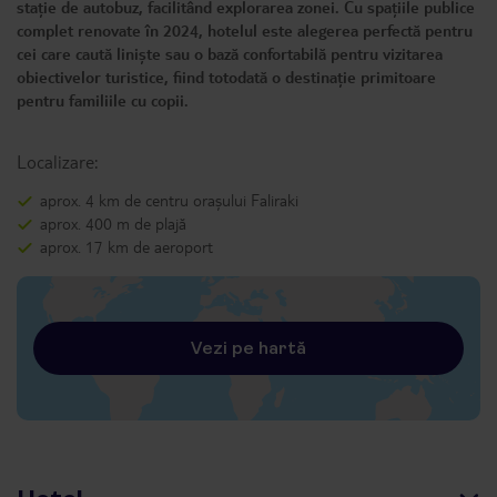
stație de autobuz, facilitând explorarea zonei. Cu spațiile publice
complet renovate în 2024, hotelul este alegerea perfectă pentru
cei care caută liniște sau o bază confortabilă pentru vizitarea
obiectivelor turistice, fiind totodată o destinație primitoare
pentru familiile cu copii.
Localizare:
aprox. 4 km de centru orașului Faliraki
aprox. 400 m de plajă
aprox. 17 km de aeroport
Vezi pe hartă