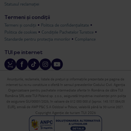
Statusul reclamației
Termeni și condiții
Termeni și condiții
Politica de confidențialitate
Politica de cookies
Condițiile Pachetelor Turistice
Standarde pentru protecția minorilor
Compliance
TUI pe internet
Anunțurile, reclamele, listele de prețuri și informațiile prezentate pe pagina de
internet tui.ro nu constituie o ofertă în sensul prevederilor Codului Civil. Agenția
Organizatoare pentru pachetele intermediate oferite în România de către TUI
România SRL este TUI Poland sp. z.o.o., asigurată împotriva insolvenței prin polița
de asigurare GU/00001/2026, în valoare de 612 000 000 zl (aprox. 145.157.064,05
EUR), emisă de AWP P&C S.A Oddzial w Polsce, valabilă până la 30 iunie 2027.
Copyright Agenție de turism TUI 2026