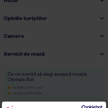
Hotel
Opiniile turiștilor
Camere
Servicii de masă
De ce merită să alegi această locație
Olympia Sun
facilități pentru copii
camere confortabile