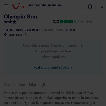
1
/
32
Lider mondial în turism
Olympia Sun
(684 opinii)
GRECIA
RODOS
FALIRAKI
CODUL HOTELULUI
RHO13037
VEZI PE HARTĂ
Ups, oferta această nu este disponibilă.
Am pregătit pentru tine
oferte similare:
vezi alte prețuri și date
»
Olympia Sun
-
Informații
Amplasat la poalele muntelui, hotelul se află la doar câteva
minute de mers pe jos de o plajă superbă cu nisip. În imediata
apropiere, turiștii au la dispoziție magazine, restaurante și o