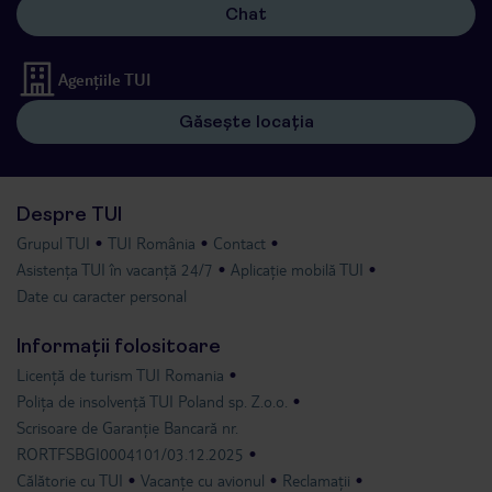
Chat
Agențiile TUI
Găsește locația
Despre TUI
Grupul TUI
TUI România
Contact
Asistența TUI în vacanță 24/7
Aplicație mobilă TUI
Date cu caracter personal
Informații folositoare
Licență de turism TUI Romania
Polița de insolvență TUI Poland sp. Z.o.o.
Scrisoare de Garanție Bancară nr.
RORTFSBGI0004101/03.12.2025
Călătorie cu TUI
Vacanțe cu avionul
Reclamații