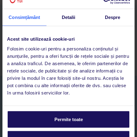
Descarcă acum aplicația TUI
Consimțământ
Detalii
Despre
Cauți rapid vacanțe și hoteluri din toată lumea
Adaugi la favorite vacanțele care îți plac și revii oricând la ele
Acces la rezervările curente pentru vacanțe și hoteluri, într-o
Acest site utilizează cookie-uri
singură aplicație
Folosim cookie-uri pentru a personaliza conținutul și
Asistență 24/7 prin chat, pe toată durata vacanței
anunțurile, pentru a oferi funcții de rețele sociale și pentru
a analiza traficul. De asemenea, le oferim partenerilor de
rețele sociale, de publicitate și de analize informații cu
privire la modul în care folosiți site-ul nostru. Aceștia le
pot combina cu alte informații oferite de dvs. sau culese
Abonați-vă la newsletter
în urma folosirii serviciilor lor.
NUME SI PRENUME*
E-MAIL*
Permite toate
Sunt de acord cu prelucrarea datelor mele personale de către TUI