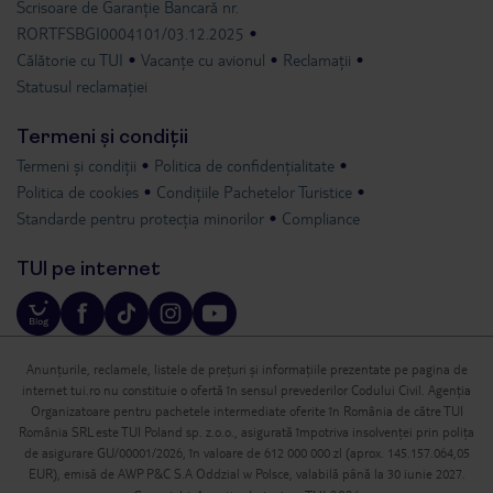
Scrisoare de Garanție Bancară nr.
RORTFSBGI0004101/03.12.2025
Călătorie cu TUI
Vacanțe cu avionul
Reclamații
Statusul reclamației
Termeni și condiții
Termeni și condiții
Politica de confidențialitate
Politica de cookies
Condițiile Pachetelor Turistice
Standarde pentru protecția minorilor
Compliance
TUI pe internet
Anunțurile, reclamele, listele de prețuri și informațiile prezentate pe pagina de
internet tui.ro nu constituie o ofertă în sensul prevederilor Codului Civil. Agenția
Organizatoare pentru pachetele intermediate oferite în România de către TUI
România SRL este TUI Poland sp. z.o.o., asigurată împotriva insolvenței prin polița
de asigurare GU/00001/2026, în valoare de 612 000 000 zl (aprox. 145.157.064,05
EUR), emisă de AWP P&C S.A Oddzial w Polsce, valabilă până la 30 iunie 2027.