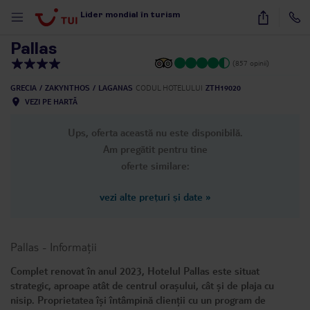
1
/
34
Lider mondial în turism
Pallas
(857 opinii)
GRECIA
ZAKYNTHOS
LAGANAS
CODUL HOTELULUI
ZTH19020
VEZI PE HARTĂ
Ups, oferta această nu este disponibilă.
Am pregătit pentru tine
oferte similare:
vezi alte prețuri și date
»
Pallas
-
Informații
Complet renovat în anul 2023, Hotelul Pallas este situat
strategic, aproape atât de centrul orașului, cât și de plaja cu
nisip. Proprietatea își întâmpină clienții cu un program de