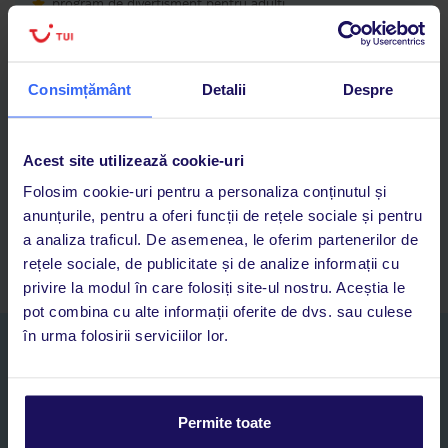
program de divertisment pentru adulți
Consimțământ
Detalii
Despre
Descarcă acum aplicația TUI
Cauți rapid vacanțe și hoteluri din toată lumea
Acest site utilizează cookie-uri
Adaugi la favorite vacanțele care îți plac și revii oricând la ele
Acces la rezervările curente pentru vacanțe și hoteluri, într-o
Folosim cookie-uri pentru a personaliza conținutul și
singură aplicație
anunțurile, pentru a oferi funcții de rețele sociale și pentru
Asistență 24/7 prin chat, pe toată durata vacanței
a analiza traficul. De asemenea, le oferim partenerilor de
rețele sociale, de publicitate și de analize informații cu
privire la modul în care folosiți site-ul nostru. Aceștia le
pot combina cu alte informații oferite de dvs. sau culese
în urma folosirii serviciilor lor.
Abonați-vă la newsletter
NUME SI PRENUME*
Permite toate
E-MAIL*