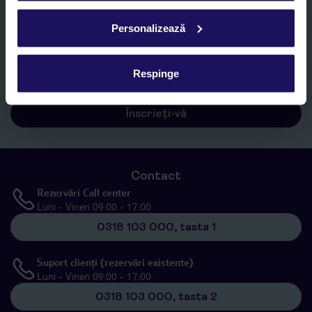
Personalizează
Sunt de acord cu prelucrarea datelor mele personale de către TUI
Romania SRL în scopuri de marketing, în cadrul și în scopul
specificat în
„Informații privind prelucrarea datelor cu caracter
Respinge
personal”
, prin mijloace electronice de comunicare (e-mail),
inclusiv utilizarea așa-numitelor sisteme de apelare automată.
Înscrieți-vă
Contact
Rezervări Call center
Luni - Vineri 09:00 - 17:00
0318 103 000, tasta 1
Suport clienți (rezervări existente)
Luni - Vineri 09:00 - 17:00
0318 103 000, tasta 2