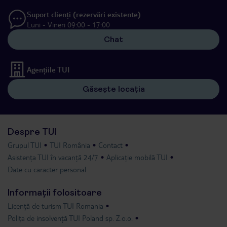
Suport clienți (rezervări existente)
Luni - Vineri 09:00 - 17:00
Chat
Agențiile TUI
Găsește locația
Despre TUI
Grupul TUI
TUI România
Contact
Asistența TUI în vacanță 24/7
Aplicație mobilă TUI
Date cu caracter personal
Informații folositoare
Licență de turism TUI Romania
Polița de insolvență TUI Poland sp. Z.o.o.