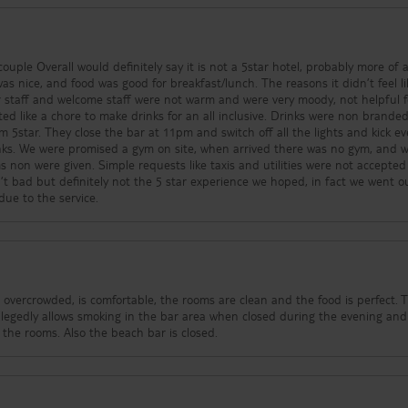
ably more of a 3star.
ood was good for breakfast/lunch. The reasons it didn’t feel like a 5
ar staff and welcome staff were not warm and were very moody, not helpful fo
a chore to make drinks for an all inclusive. Drinks were non branded
lights and kick everyone
ym, and when
taxis and utilities were not accepted or
due to the service.
t overcrowded, is comfortable, the rooms are clean and the food is perfect. 
legedly allows smoking in the bar area when closed during the evening and
 the rooms. Also the beach bar is closed.