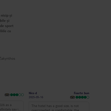
 nisip și
ile și
 de sport
liile cu
 Zakynthos
Foarte bun
Nico d
2025-05-16
026 as a
The hotel has a good size, is not
overcrowded, is comfortable, the