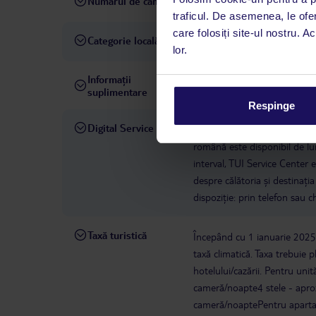
Numărul de camere
95
traficul. De asemenea, le ofer
care folosiți site-ul nostru. A
Categorie locală
5 stele
lor.
Informații
hotelul nu permite animale
suplimentare
Respinge
Digital Service
La hotelul rezervat, asistenț
română este disponibil de lun
interval, TUI Service Center 
despre călătoria și destinați
dispoziție: prin telefon sau ch
Taxă turistică
Începând cu 1 ianuarie 2025, 
taxă climatică. Taxa trebuie p
hotelului/cazării. Pentru uni
cameră/noapte4 stele - apro
cameră/noaptePentru apartam