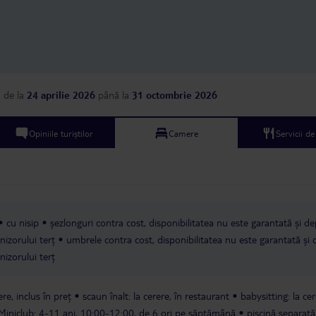
a
de la
24 aprilie 2026
până la
31 octombrie 2026
Opiniile turiștilor
Camere
Servicii d
cu nisip
șezlonguri contra cost, disponibilitatea nu este garantată și d
nizorului terț
umbrele contra cost, disponibilitatea nu este garantată și
nizorului terț
re, inclus în preț
scaun înalt: la cerere, în restaurant
babysitting: la cer
Miniclub: 4-11 ani, 10:00-12:00, de 6 ori pe săptămână
piscină separat