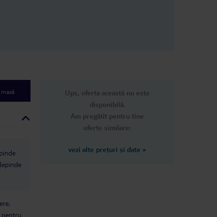
e masă
Ups, oferta această nu este
disponibilă.
Am pregătit pentru tine
oferte similare:
vezi alte prețuri și date
»
epinde
 depinde
ere,
ă pentru