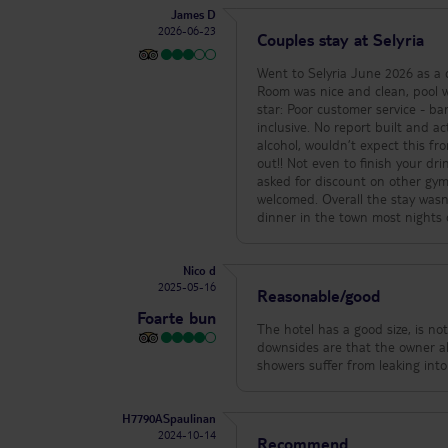
James D
2026-06-23
Couples stay at Selyria
Went to Selyria June 2026 as a couple Overall would definitely say it is not a 5star hotel, prob
Room was nice and clean, pool was nice, and f
star: Poor customer service - b
inclusive. No report built and acted like 
alcohol, wouldn’t expect this from 5star. They close the bar at 11pm and switch off all the 
out!! Not even to finish your drinks. We were promised a gym on site, when arrived there was no g
asked for discount on other gyms non were given. Simple requests like 
welcomed. Overall the stay wasn’t bad but definitely not the 5 star experience we hoped, in fact we went out for
dinner in the town most nights 
Nico d
2025-05-16
Reasonable/good
Foarte bun
The hotel has a good size, is no
downsides are that the owner al
showers suffer from leaking into
H7790ASpaulinan
2024-10-14
Recommend