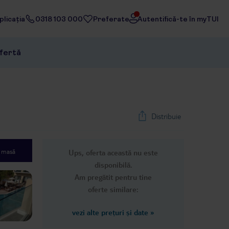
licația
0318 103 000
Preferate
Autentifică-te în myTUI
ofertă
Distribuie
e masă
Ups, oferta această nu este
1
/
16
disponibilă.
Next slide
Am pregătit pentru tine
oferte similare:
vezi alte prețuri și date
»