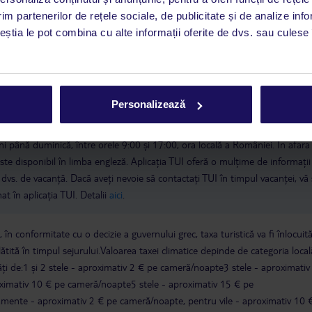
im partenerilor de rețele sociale, de publicitate și de analize info
ceștia le pot combina cu alte informații oferite de dvs. sau culese î
 de companie
Personalizează
a este asigurată exclusiv de TUI Service Center. Un consultant vorbitor de 
i până duminică, între orele 9:00 și 17:00, ora locală a României. În afara
este disponibil în limba engleză. Aplicația TUI oferă o mulțime de informații 
a dvs. de vacanță. Dacă aveți nevoie să contactați TUI în timpul vacanței, vă
at în aplicația TUI. Detalii
aici
.
în conformitate cu o decizie a guvernului grec, taxa turistică va fi înlocuit
lătită în timpul sejurului.Valoarea taxei climatice depinde de categoria local
tăți de:1 și 2 stele - aproximativ 2 € pe cameră/noapte3 stele - aproximativ
ximativ 10 € pe cameră/noapte5 stele - aproximativ 15 € pe
ente - aproximativ 2 € pe cameră/noapte, pentru vile - aproximativ 10 