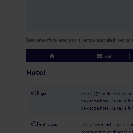
Descrierea ofertei este valabilă pentru călătoriile în perioad
Hotel
top
Hotel
Plajă
aprox. 350 m de plaja Tsilivi
de decizia hotelului sau a fur
de decizia hotelului sau a fur
Pentru copii
pătuț pentru bebeluși: la cere
contra cost
loc de joacă