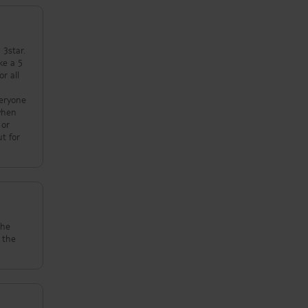
r all
The
 the