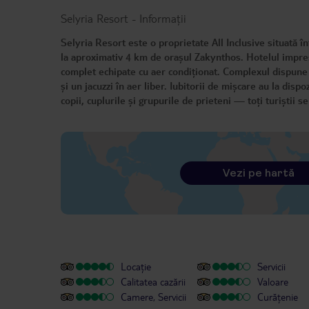
Selyria Resort
-
Informații
Selyria Resort este o proprietate All Inclusive situată într
la aproximativ 4 km de orașul Zakynthos. Hotelul impres
complet echipate cu aer condiționat. Complexul dispune 
și un jacuzzi în aer liber. Iubitorii de mișcare au la dispo
copii, cuplurile și grupurile de prieteni — toți turiștii se
Vezi pe hartă
Locație
Servicii
Calitatea cazării
Valoare
Camere, Servicii
Curățenie