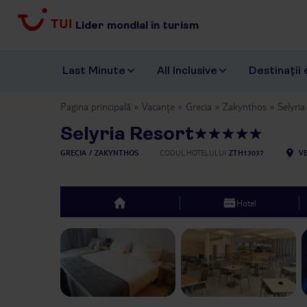
Lider mondial în turism
Last Minute
All Inclusive
Destinații 
Pagina principală
Vacanțe
Grecia
Zakynthos
Selyria
Selyria Resort
GRECIA
ZAKYNTHOS
CODUL HOTELULUI
ZTH13037
VE
Hotel
top
Previous slide