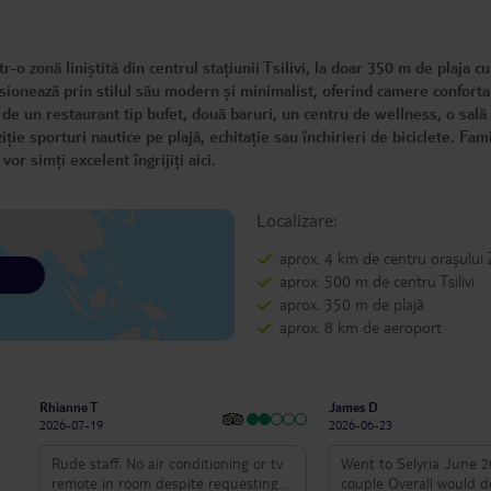
-o zonă liniștită din centrul stațiunii Tsilivi, la doar 350 m de plaja cu
ionează prin stilul său modern și minimalist, oferind camere confortab
de un restaurant tip bufet, două baruri, un centru de wellness, o sală
ziție sporturi nautice pe plajă, echitație sau închirieri de biciclete. Fami
 vor simți excelent îngrijiți aici.
Localizare:
aprox. 4 km de centru orașului
aprox. 500 m de centru Tsilivi
aprox. 350 m de plajă
aprox. 8 km de aeroport
Rhianne T
James D
2026-07-19
2026-06-23
Rude staff. No air conditioning or tv
Went to Selyria June 2
remote in room despite requesting
couple Overall would definitely say it