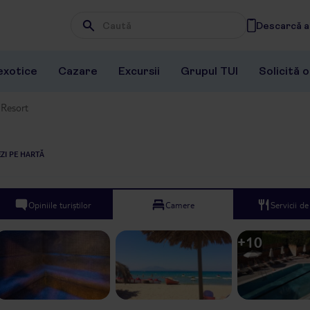
Descarcă ap
Wpisz frazę, której szukasz
exotice
Cazare
Excursii
Grupul TUI
Solicită 
 Resort
ZI PE HARTĂ
Opiniile turiștilor
Camere
Servicii d
+
10