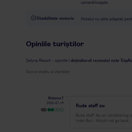
cameră/noapte.
Dizabilitate motorie
Hotelul nu este adaptat pentr
Opiniile turiștilor
Selyria Resort
-
opiniile
|
deținătorul recenziei este TripA
Scorul mediu al clienților:
Rhianne T
2026-07-19
Rude staff zw
Rude staff. No air conditioning or tv remot
hotel But - Would not go back