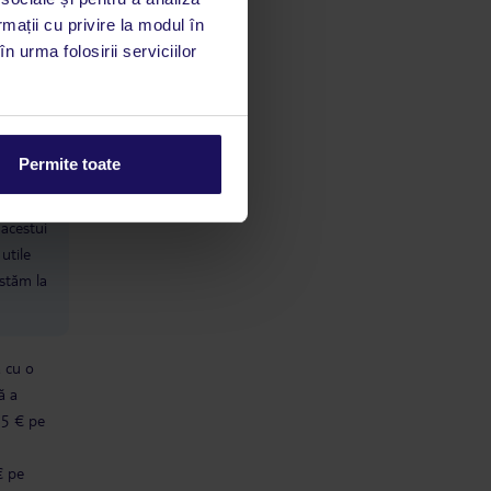
rmații cu privire la modul în
n urma folosirii serviciilor
Permite toate
limbă
 acestui
utile
 stăm la
ă cu o
ă a
 5 € pe
€ pe