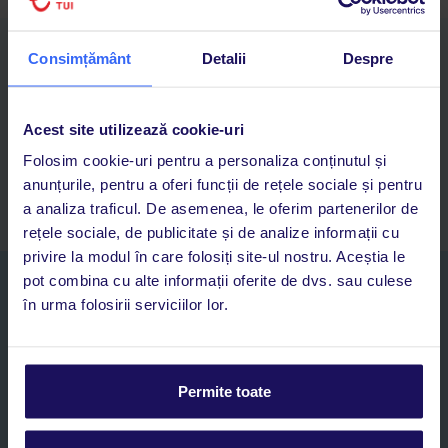
Descarcă acum aplicația TUI
Consimțământ
Detalii
Despre
Cauți rapid vacanțe și hoteluri din toată lumea
Adaugi la favorite vacanțele care îți plac și revii oricând la ele
Acces la rezervările curente pentru vacanțe și hoteluri, într-o
Acest site utilizează cookie-uri
singură aplicație
Folosim cookie-uri pentru a personaliza conținutul și
Asistență 24/7 prin chat, pe toată durata vacanței
anunțurile, pentru a oferi funcții de rețele sociale și pentru
a analiza traficul. De asemenea, le oferim partenerilor de
rețele sociale, de publicitate și de analize informații cu
privire la modul în care folosiți site-ul nostru. Aceștia le
pot combina cu alte informații oferite de dvs. sau culese
Abonați-vă la newsletter
în urma folosirii serviciilor lor.
NUME SI PRENUME*
E-MAIL*
Permite toate
Sunt de acord cu prelucrarea datelor mele personale de către TUI