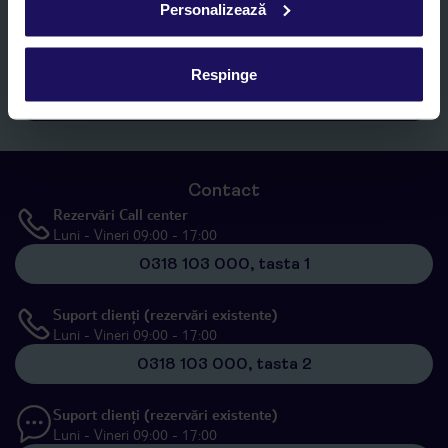
Personalizează
Romania SRL în scopuri de marketing, în cadrul și în scopul
specificat în
„Informații privind prelucrarea datelor cu caracter
personal”
, prin mijloace electronice de comunicare (e-mail),
inclusiv utilizarea așa-numitelor sisteme de apelare automată.
Respinge
Înscrieți-vă
Contact
Rezervări Call center
Luni - Vineri 09:00 - 17:00
0318 103 000, tasta 1
Suport clienți (rezervări existente)
Luni - Vineri 09:00 - 17:00
0318 103 000, tasta 2
Suport clienți (rezervări existente)
Luni - Vineri 09:00 - 17:00