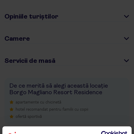
Opiniile turiștilor
Camere
Servicii de masă
De ce merită să alegi această locație
Borgo Magliano Resort Residence
apartamente cu chicinetă
hotel recomandat pentru familii cu copii
ofertă sportivă