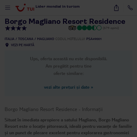
1
/
14
Lider mondial în turism
Borgo Magliano Resort Residence
(679 opinii)
ITALIA
TOSCANA
MAGLIANO
CODUL HOTELULUI
PSA49001
VEZI PE HARTĂ
Ups, oferta această nu este disponibilă.
Am pregătit pentru tine
oferte similare:
vezi alte prețuri și date
»
Borgo Magliano Resort Residence
-
Informații
Situat în imediata apropiere a satului Magliano, Borgo Magliano
Resort este o locație pitorească, ideală pentru vacanțe de familie
și un punct de plecare excelent pentru explorarea gastronomiei