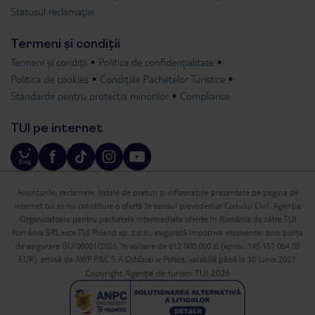
Statusul reclamației
Termeni și condiții
Termeni și condiții
Politica de confidențialitate
Politica de cookies
Condițiile Pachetelor Turistice
Standarde pentru protecția minorilor
Compliance
TUI pe internet
Anunțurile, reclamele, listele de prețuri și informațiile prezentate pe pagina de
internet tui.ro nu constituie o ofertă în sensul prevederilor Codului Civil. Agenția
Organizatoare pentru pachetele intermediate oferite în România de către TUI
România SRL este TUI Poland sp. z.o.o., asigurată împotriva insolvenței prin polița
de asigurare GU/00001/2026, în valoare de 612 000 000 zl (aprox. 145.157.064,05
EUR), emisă de AWP P&C S.A Oddzial w Polsce, valabilă până la 30 iunie 2027.
Copyright Agenție de turism TUI 2026