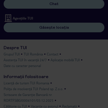
Chat
Agențiile TUI
Găsește locația
Despre TUI
Grupul TUI
TUI România
Contact
Asistența TUI în vacanță 24/7
Aplicație mobilă TUI
Date cu caracter personal
Informații folositoare
Licență de turism TUI Romania
Polița de insolvență TUI Poland sp. Z.o.o.
Scrisoare de Garanție Bancară nr.
RORTFSBGI0004101/03.12.2025
Călătorie cu TUI
Vacanțe cu avionul
Reclamații