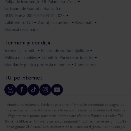
Polița de insolvență TUI Poland sp. Z.o.o.
Scrisoare de Garanție Bancară nr.
RORTFSBGI0004101/03.12.2025
Călătorie cu TUI
Vacanțe cu avionul
Reclamații
Statusul reclamației
Termeni și condiții
Termeni și condiții
Politica de confidențialitate
Politica de cookies
Condițiile Pachetelor Turistice
Standarde pentru protecția minorilor
Compliance
TUI pe internet
Anunțurile, reclamele, listele de prețuri și informațiile prezentate pe pagina de
internet tui.ro nu constituie o ofertă în sensul prevederilor Codului Civil. Agenția
Organizatoare pentru pachetele intermediate oferite în România de către TUI
România SRL este TUI Poland sp. z.o.o., asigurată împotriva insolvenței prin polița
de asigurare GU/00001/2026, în valoare de 612 000 000 zl (aprox. 145.157.064,05