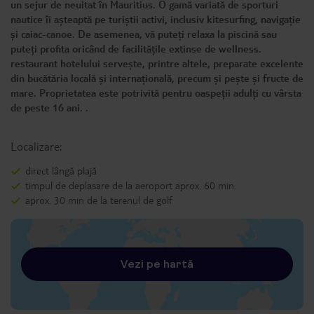
un sejur de neuitat în Mauritius. O gamă variată de sporturi
nautice îi așteaptă pe turiștii activi, inclusiv kitesurfing, navigație
și caiac-canoe. De asemenea, vă puteți relaxa la piscină sau
puteți profita oricând de facilitățile extinse de wellness.
restaurant hotelului servește, printre altele, preparate excelente
din bucătăria locală și internațională, precum și pește și fructe de
mare. Proprietatea este potrivită pentru oaspeții adulți cu vârsta
de peste 16 ani. .
Localizare:
direct lângă plajă
timpul de deplasare de la aeroport aprox. 60 min.
aprox. 30 min de la terenul de golf
Vezi pe hartă