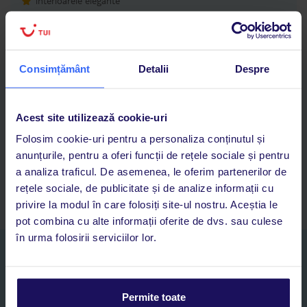
interioarele elegante
o gamă largă de sporturi nautice
Consimțământ
Detalii
Despre
Descarcă acum aplicația TUI
Cauți rapid vacanțe și hoteluri din toată lumea
Acest site utilizează cookie-uri
Adaugi la favorite vacanțele care îți plac și revii oricând la ele
Folosim cookie-uri pentru a personaliza conținutul și
Acces la rezervările curente pentru vacanțe și hoteluri, într-o
anunțurile, pentru a oferi funcții de rețele sociale și pentru
singură aplicație
a analiza traficul. De asemenea, le oferim partenerilor de
Asistență 24/7 prin chat, pe toată durata vacanței
rețele sociale, de publicitate și de analize informații cu
privire la modul în care folosiți site-ul nostru. Aceștia le
pot combina cu alte informații oferite de dvs. sau culese
în urma folosirii serviciilor lor.
Abonați-vă la newsletter
NUME SI PRENUME*
Permite toate