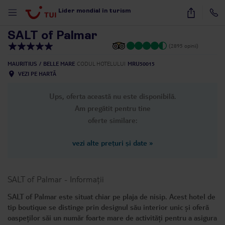
1
/
22
Lider mondial în turism
SALT of Palmar
(2895 opinii)
MAURITIUS
BELLE MARE
CODUL HOTELULUI
MRU50015
VEZI PE HARTĂ
Ups, oferta această nu este disponibilă.
Am pregătit pentru tine
oferte similare:
vezi alte prețuri și date
»
SALT of Palmar
-
Informații
SALT of Palmar este situat chiar pe plaja de nisip. Acest hotel de
tip boutique se distinge prin designul său interior unic și oferă
oaspeților săi un număr foarte mare de activități pentru a asigura