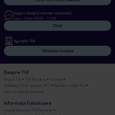
Suport clienți (rezervări existente)
Luni - Vineri 09:00 - 17:00
Chat
Agențiile TUI
Găsește locația
Despre TUI
Grupul TUI
TUI România
Contact
Asistența TUI în vacanță 24/7
Aplicație mobilă TUI
Date cu caracter personal
Informații folositoare
Licență de turism TUI Romania