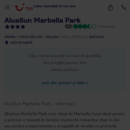
1
/
44
Lider mondial în turism
AluaSun Marbella Park
(1484 opinii)
SPANIA
COSTA DEL SOL
MALAGA
CODUL HOTELULUI
AGP24373
VEZI PE HARTĂ
Ups, oferta această nu este disponibilă.
Am pregătit pentru tine
oferte similare:
vezi alte prețuri și date
»
AluaSun Marbella Park
-
Informații
AluaSun Marbella Park este situat în Marbella, locul ideal pentru
a petrece o vacanță în familie, momente romantice doar în doi
sau pentru a experimenta o escapadă de neuitat cu prietenii.