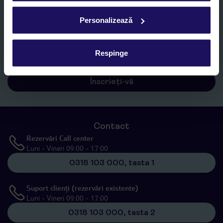
Personalizează
Sunt de acord cu prelucrarea datelor mele personale de către TUI
Romania SRL în scopuri de marketing, în cadrul și în scopul
specificat în
„Informații privind prelucrarea datelor cu caracter
Respinge
personal”
, prin mijloace electronice de comunicare (e-mail),
inclusiv utilizarea așa-numitelor sisteme de apelare automată.
Înscrieți-vă
Contact
Rezervări Call center
Luni - Vineri 09:00 - 17:00
0318 103 000, tasta 1
Suport clienți (rezervări existente)
Luni - Vineri 09:00 - 17:00
0318 103 000, tasta 2