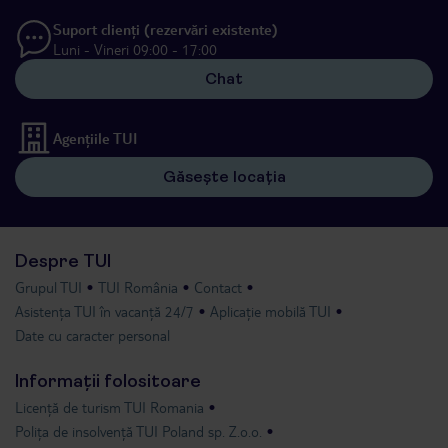
Suport clienți (rezervări existente)
Luni - Vineri 09:00 - 17:00
Chat
Agențiile TUI
Găsește locația
Despre TUI
Grupul TUI
TUI România
Contact
Asistența TUI în vacanță 24/7
Aplicație mobilă TUI
Date cu caracter personal
Informații folositoare
Licență de turism TUI Romania
Polița de insolvență TUI Poland sp. Z.o.o.