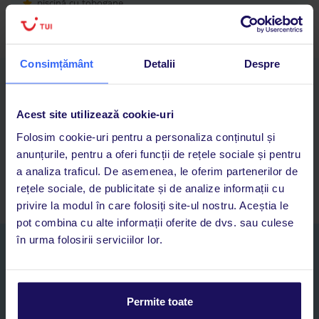
piscină cu tobogane
Consimțământ
Detalii
Despre
Descarcă acum aplicația TUI
Cauți rapid vacanțe și hoteluri din toată lumea
Acest site utilizează cookie-uri
Adaugi la favorite vacanțele care îți plac și revii oricând la ele
Acces la rezervările curente pentru vacanțe și hoteluri, într-o
Folosim cookie-uri pentru a personaliza conținutul și
singură aplicație
anunțurile, pentru a oferi funcții de rețele sociale și pentru
Asistență 24/7 prin chat, pe toată durata vacanței
a analiza traficul. De asemenea, le oferim partenerilor de
rețele sociale, de publicitate și de analize informații cu
privire la modul în care folosiți site-ul nostru. Aceștia le
pot combina cu alte informații oferite de dvs. sau culese
în urma folosirii serviciilor lor.
Abonați-vă la newsletter
NUME SI PRENUME*
Permite toate
E-MAIL*