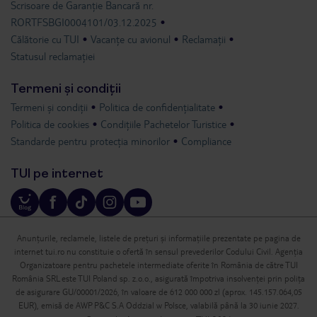
Scrisoare de Garanție Bancară nr.
RORTFSBGI0004101/03.12.2025
Călătorie cu TUI
Vacanțe cu avionul
Reclamații
Statusul reclamației
Termeni și condiții
Termeni și condiții
Politica de confidențialitate
Politica de cookies
Condițiile Pachetelor Turistice
Standarde pentru protecția minorilor
Compliance
TUI pe internet
Anunțurile, reclamele, listele de prețuri și informațiile prezentate pe pagina de
internet tui.ro nu constituie o ofertă în sensul prevederilor Codului Civil. Agenția
Organizatoare pentru pachetele intermediate oferite în România de către TUI
România SRL este TUI Poland sp. z.o.o., asigurată împotriva insolvenței prin polița
de asigurare GU/00001/2026, în valoare de 612 000 000 zl (aprox. 145.157.064,05
EUR), emisă de AWP P&C S.A Oddzial w Polsce, valabilă până la 30 iunie 2027.