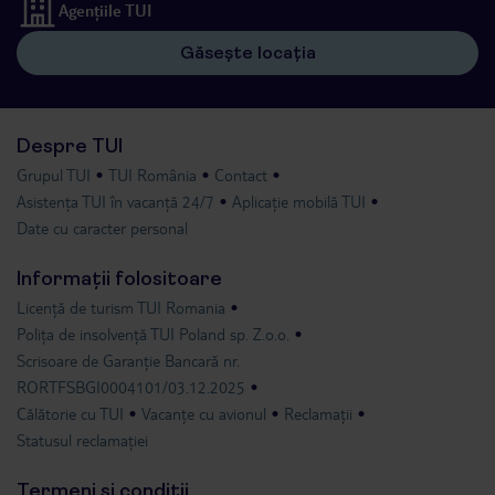
Agențiile TUI
Găsește locația
Despre TUI
Grupul TUI
TUI România
Contact
Asistența TUI în vacanță 24/7
Aplicație mobilă TUI
Date cu caracter personal
Informații folositoare
Licență de turism TUI Romania
Polița de insolvență TUI Poland sp. Z.o.o.
Scrisoare de Garanție Bancară nr.
RORTFSBGI0004101/03.12.2025
Călătorie cu TUI
Vacanțe cu avionul
Reclamații
Statusul reclamației
Termeni și condiții