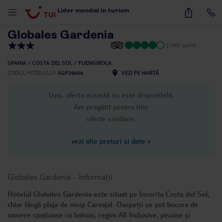
1
/
26
Lider mondial în turism
Globales Gardenia
(1902 opinii)
SPANIA
COSTA DEL SOL
FUENGIROLA
CODUL HOTELULUI
AGP28006
VEZI PE HARTĂ
Ups, oferta această nu este disponibilă.
Am pregătit pentru tine
oferte similare:
vezi alte prețuri și date
»
Globales Gardenia
-
Informații
Hotelul Globales Gardenia este situat pe însorita Costa del Sol,
chiar lângă plaja de nisip Carvajal. Oaspeții se pot bucura de
camere spațioase cu balcon, regim All Inclusive, piscine și