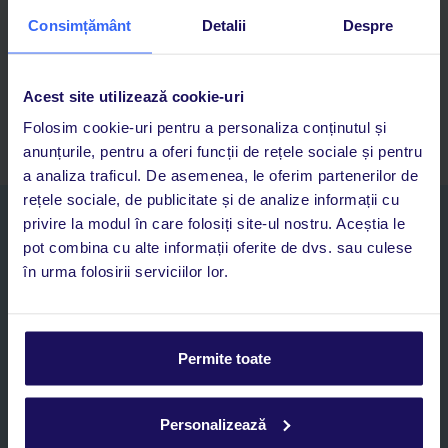
Cauți rapid vacanțe și hoteluri din toată lumea
Consimțământ
Detalii
Despre
Adaugi la favorite vacanțele care îți plac și revii oricând la ele
Acces la rezervările curente pentru vacanțe și hoteluri, într-o
singură aplicație
Acest site utilizează cookie-uri
Asistență 24/7 prin chat, pe toată durata vacanței
Folosim cookie-uri pentru a personaliza conținutul și
anunțurile, pentru a oferi funcții de rețele sociale și pentru
a analiza traficul. De asemenea, le oferim partenerilor de
rețele sociale, de publicitate și de analize informații cu
Abonați-vă la newsletter
privire la modul în care folosiți site-ul nostru. Aceștia le
NUME SI PRENUME*
pot combina cu alte informații oferite de dvs. sau culese
în urma folosirii serviciilor lor.
E-MAIL*
Permite toate
Sunt de acord cu prelucrarea datelor mele personale de către TUI
Romania SRL în scopuri de marketing, în cadrul și în scopul
specificat în
„Informații privind prelucrarea datelor cu caracter
Personalizează
personal”
, prin mijloace electronice de comunicare (e-mail),