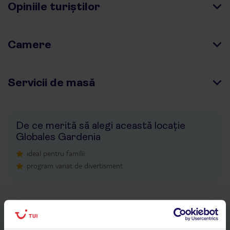
Opiniile turiștilor
Camere
Servicii de masă
De ce merită să alegi această locație
Globales Gardenia
ideal pentru familii
program variat de divertisment
Descarcă acum aplicația TUI