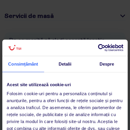
Servicii de masă
De ce merită să alegi această locație
Concorde Green Park Palace
șezlonguri și umbrele pe plajă incluse în preț
locație liniștită
Consimțământ
Detalii
Despre
atracții pentru copii
muzică live
Acest site utilizează cookie-uri
Folosim cookie-uri pentru a personaliza conținutul și
anunțurile, pentru a oferi funcții de rețele sociale și pentru
a analiza traficul. De asemenea, le oferim partenerilor de
Descarcă acum aplicația TUI
rețele sociale, de publicitate și de analize informații cu
Cauți rapid vacanțe și hoteluri din toată lumea
privire la modul în care folosiți site-ul nostru. Aceștia le
Adaugi la favorite vacanțele care îți plac și revii oricând la ele
pot combina cu alte informații oferite de dvs. sau culese