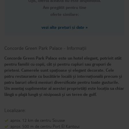
Ups, oferta această nu este disponibilă.
Am pregătit pentru tine
oferte similare:
vezi alte prețuri și date
»
Concorde Green Park Palace
-
Informații
Concorde Green Park Palace este un hotel elegant, potrivit atât
pentru familii cu copii, cât și pentru cupluri sau grupuri de
prieteni. Camerele sunt spațioase și elegant decorate. Cele
patru restaurante cu bucătărie locală și internațională precum și
patru baruri oferă meniuri diversificate pentru toate gusturile.
Un avantaj suplimentar al acestei proprietăți este locația sa chiar
lângă o plajă lungă și nisipoasă și un teren de golf.
Localizare:
aprox. 12 km de centru Sousse
aprox. 500 m de centru Port El Kantoui