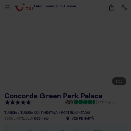
Lider mondial în turism
1
/
22
Concorde Green Park Palace
(3333 opinii)
TUNISIA
TUNISIA CONTINENTALĂ
PORT EL KANTAOUI
CODUL HOTELULUI
NBE11103
VEZI PE HARTĂ