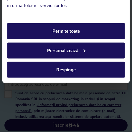
Acces la rezervările curente pentru vacanțe și hoteluri, într-o
în urma folosirii serviciilor lor.
singură aplicație
Asistență 24/7 prin chat, pe toată durata vacanței
Permite toate
Abonați-vă la newsletter
Personalizează
NUME SI PRENUME*
Respinge
E-MAIL*
Sunt de acord cu prelucrarea datelor mele personale de către TUI
Romania SRL în scopuri de marketing, în cadrul și în scopul
specificat în
„Informații privind prelucrarea datelor cu caracter
personal”
, prin mijloace electronice de comunicare (e-mail),
inclusiv utilizarea așa-numitelor sisteme de apelare automată.
Înscrieți-vă