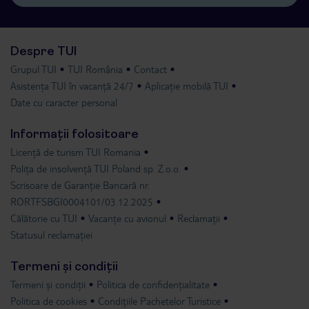
Despre TUI
Grupul TUI
TUI România
Contact
Asistența TUI în vacanță 24/7
Aplicație mobilă TUI
Date cu caracter personal
Informații folositoare
Licență de turism TUI Romania
Polița de insolvență TUI Poland sp. Z.o.o.
Scrisoare de Garanție Bancară nr.
RORTFSBGI0004101/03.12.2025
Călătorie cu TUI
Vacanțe cu avionul
Reclamații
Statusul reclamației
Termeni și condiții
Termeni și condiții
Politica de confidențialitate
Politica de cookies
Condițiile Pachetelor Turistice