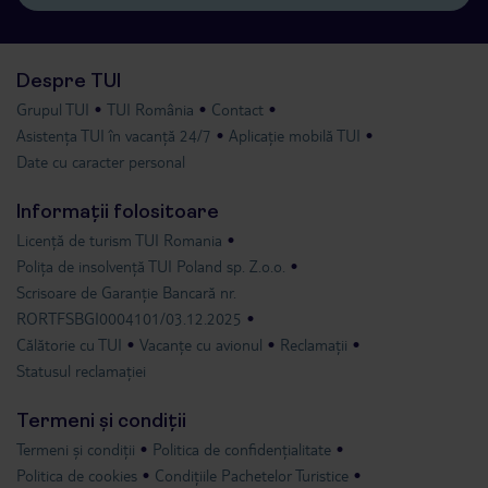
Despre TUI
Grupul TUI
TUI România
Contact
Asistența TUI în vacanță 24/7
Aplicație mobilă TUI
Date cu caracter personal
Informații folositoare
Licență de turism TUI Romania
Polița de insolvență TUI Poland sp. Z.o.o.
Scrisoare de Garanție Bancară nr.
RORTFSBGI0004101/03.12.2025
Călătorie cu TUI
Vacanțe cu avionul
Reclamații
Statusul reclamației
Termeni și condiții
Termeni și condiții
Politica de confidențialitate
Politica de cookies
Condițiile Pachetelor Turistice