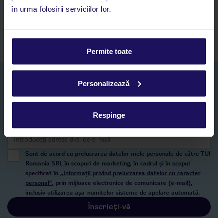
Acces la rezervările curente pentru vacanțe și hoteluri, într-o
în urma folosirii serviciilor lor.
singură aplicație
Asistență 24/7 prin chat, pe toată durata vacanței
Permite toate
Abonați-vă la newsletter
Personalizează
NUME SI PRENUME*
Respinge
E-MAIL*
Sunt de acord cu prelucrarea datelor mele personale de către TUI
Romania SRL în scopuri de marketing, în cadrul și în scopul
specificat în
„Informații privind prelucrarea datelor cu caracter
personal”
, prin mijloace electronice de comunicare (e-mail),
inclusiv utilizarea așa-numitelor sisteme de apelare automată.
Înscrieți-vă