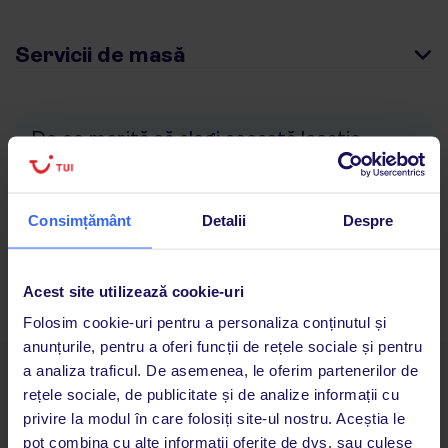
Servicii de masă
De ce merită să alegi această locație
Concorde Green Park Palace
șezlonguri și umbrele pe plajă incluse în preț
locație liniștită
Consimțământ
Detalii
Despre
atracții pentru copii
muzică live
Acest site utilizează cookie-uri
Folosim cookie-uri pentru a personaliza conținutul și
anunțurile, pentru a oferi funcții de rețele sociale și pentru
a analiza traficul. De asemenea, le oferim partenerilor de
Descarcă acum aplicația TUI
rețele sociale, de publicitate și de analize informații cu
Cauți rapid vacanțe și hoteluri din toată lumea
privire la modul în care folosiți site-ul nostru. Aceștia le
Adaugi la favorite vacanțele care îți plac și revii oricând la ele
pot combina cu alte informații oferite de dvs. sau culese