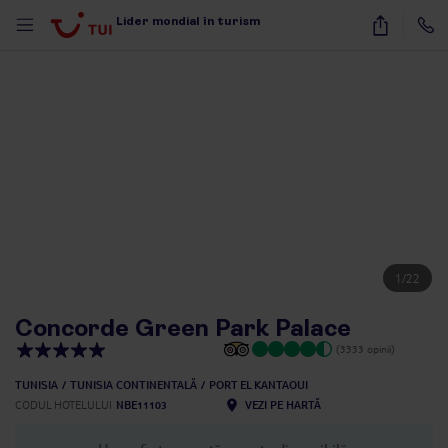
Lider mondial în turism
1
/
22
Concorde Green Park Palace
(3333 opinii)
TUNISIA
TUNISIA CONTINENTALĂ
PORT EL KANTAOUI
CODUL HOTELULUI
NBE11103
VEZI PE HARTĂ