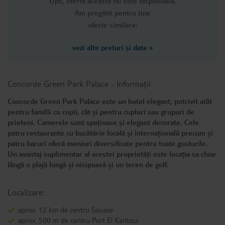
Ups, oferta această nu este disponibilă.
Am pregătit pentru tine
oferte similare:
vezi alte prețuri și date
»
Concorde Green Park Palace
-
Informații
Concorde Green Park Palace este un hotel elegant, potrivit atât
pentru familii cu copii, cât și pentru cupluri sau grupuri de
prieteni. Camerele sunt spațioase și elegant decorate. Cele
patru restaurante cu bucătărie locală și internațională precum și
patru baruri oferă meniuri diversificate pentru toate gusturile.
Un avantaj suplimentar al acestei proprietăți este locația sa chiar
lângă o plajă lungă și nisipoasă și un teren de golf.
Localizare:
aprox. 12 km de centru Sousse
aprox. 500 m de centru Port El Kantoui