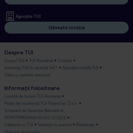
Agențiile TUI
Găsește locația
Despre TUI
Grupul TUI
TUI România
Contact
Asistența TUI în vacanță 24/7
Aplicație mobilă TUI
Date cu caracter personal
Informații folositoare
Licență de turism TUI Romania
Polița de insolvență TUI Poland sp. Z.o.o.
Scrisoare de Garanție Bancară nr.
RORTFSBGI0004101/03.12.2025
Călătorie cu TUI
Vacanțe cu avionul
Reclamații
Statusul reclamației