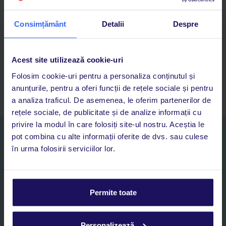
Descarcă acum aplicația TUI
Consimțământ
Detalii
Despre
Cauți rapid vacanțe și hoteluri din toată lumea
Adaugi la favorite vacanțele care îți plac și revii oricând la ele
Acces la rezervările curente pentru vacanțe și hoteluri, într-o
Acest site utilizează cookie-uri
singură aplicație
Folosim cookie-uri pentru a personaliza conținutul și
Asistență 24/7 prin chat, pe toată durata vacanței
anunțurile, pentru a oferi funcții de rețele sociale și pentru
a analiza traficul. De asemenea, le oferim partenerilor de
rețele sociale, de publicitate și de analize informații cu
privire la modul în care folosiți site-ul nostru. Aceștia le
Abonați-vă la newsletter
pot combina cu alte informații oferite de dvs. sau culese
NUME SI PRENUME*
în urma folosirii serviciilor lor.
E-MAIL*
Permite toate
Sunt de acord cu prelucrarea datelor mele personale de către TUI
Romania SRL în scopuri de marketing, în cadrul și în scopul
Personalizează