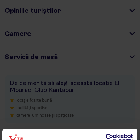
Opiniile turiștilor
Camere
Servicii de masă
De ce merită să alegi această locație El
Mouradi Club Kantaoui
locație foarte bună
facilități sportive
camere luminoase și spațioase