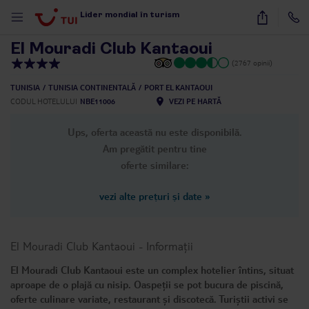
1
/
23
Lider mondial în turism
El Mouradi Club Kantaoui
(2767 opinii)
TUNISIA
TUNISIA CONTINENTALĂ
PORT EL KANTAOUI
CODUL HOTELULUI
NBE11006
VEZI PE HARTĂ
Ups, oferta această nu este disponibilă.
Am pregătit pentru tine
oferte similare:
vezi alte prețuri și date
»
El Mouradi Club Kantaoui
-
Informații
El Mouradi Club Kantaoui este un complex hotelier întins, situat
aproape de o plajă cu nisip. Oaspeții se pot bucura de piscină,
oferte culinare variate, restaurant și discotecă. Turiștii activi se