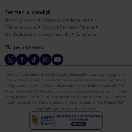
Termeni și condiții
Termeni și condiții
Politica de confidențialitate
Politica de cookies
Condițiile Pachetelor Turistice
Standarde pentru protecția minorilor
Compliance
TUI pe internet
Anunțurile, reclamele, listele de prețuri și informațiile prezentate pe pagina de
internet tui.ro nu constituie o ofertă în sensul prevederilor Codului Civil. Agenția
Organizatoare pentru pachetele intermediate oferite în România de către TUI
România SRL este TUI Poland sp. z.o.o., asigurată împotriva insolvenței prin polița
de asigurare GU/00001/2026, în valoare de 612 000 000 zl (aprox. 145.157.064,05
EUR), emisă de AWP P&C S.A Oddzial w Polsce, valabilă până la 30 iunie 2027.
Copyright Agenție de turism TUI 2026