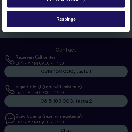
specificat în
„Informații privind prelucrarea datelor cu caracter
personal”
, prin mijloace electronice de comunicare (e-mail),
inclusiv utilizarea așa-numitelor sisteme de apelare automată.
Respinge
Înscrieți-vă
Contact
Rezervări Call center
Luni - Vineri 09:00 - 17:00
0318 103 000, tasta 1
Suport clienți (rezervări existente)
Luni - Vineri 09:00 - 17:00
0318 103 000, tasta 2
Suport clienți (rezervări existente)
Luni - Vineri 09:00 - 17:00
Chat