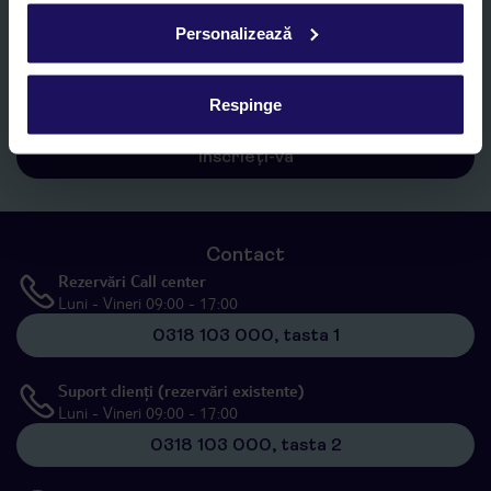
Personalizează
Sunt de acord cu prelucrarea datelor mele personale de către TUI
Romania SRL în scopuri de marketing, în cadrul și în scopul
specificat în
„Informații privind prelucrarea datelor cu caracter
personal”
, prin mijloace electronice de comunicare (e-mail),
Respinge
inclusiv utilizarea așa-numitelor sisteme de apelare automată.
Înscrieți-vă
Contact
Rezervări Call center
Luni - Vineri 09:00 - 17:00
0318 103 000, tasta 1
Suport clienți (rezervări existente)
Luni - Vineri 09:00 - 17:00
0318 103 000, tasta 2