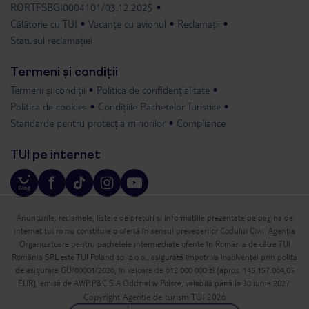
RORTFSBGI0004101/03.12.2025
Călătorie cu TUI
Vacanțe cu avionul
Reclamații
Statusul reclamației
Termeni și condiții
Termeni și condiții
Politica de confidențialitate
Politica de cookies
Condițiile Pachetelor Turistice
Standarde pentru protecția minorilor
Compliance
TUI pe internet
Anunțurile, reclamele, listele de prețuri și informațiile prezentate pe pagina de
internet tui.ro nu constituie o ofertă în sensul prevederilor Codului Civil. Agenția
Organizatoare pentru pachetele intermediate oferite în România de către TUI
România SRL este TUI Poland sp. z.o.o., asigurată împotriva insolvenței prin polița
de asigurare GU/00001/2026, în valoare de 612 000 000 zl (aprox. 145.157.064,05
EUR), emisă de AWP P&C S.A Oddzial w Polsce, valabilă până la 30 iunie 2027.
Copyright Agenție de turism TUI 2026