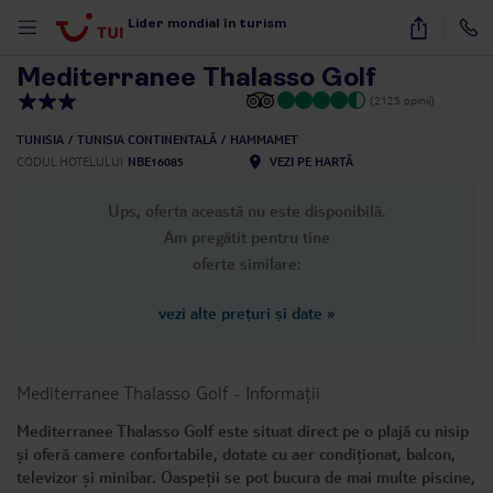
1
/
24
Lider mondial în turism
Mediterranee Thalasso Golf
(2125 opinii)
TUNISIA
TUNISIA CONTINENTALĂ
HAMMAMET
CODUL HOTELULUI
NBE16085
VEZI PE HARTĂ
Ups, oferta această nu este disponibilă.
Am pregătit pentru tine
oferte similare:
vezi alte prețuri și date
»
Mediterranee Thalasso Golf
-
Informații
Mediterranee Thalasso Golf este situat direct pe o plajă cu nisip
și oferă camere confortabile, dotate cu aer condiționat, balcon,
televizor și minibar. Oaspeții se pot bucura de mai multe piscine,