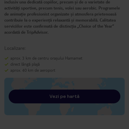
inclusiv una dedicată copiilor, precum și de o varietate de
activități sportive, precum tenis, volei sau aerobic. Programele
de animație profesionist organizate și atmosfera prietenoasă
contribuie la o experiență relaxantă și memorabilă. Calitatea
serviciilor este confirmată de distincția „Choice of the Year”
acordată de TripAdvisor.
Localizare:
aprox. 3 km de centru orașului Hamamet
direct lângă plajă
aprox. 40 km de aeroport
Vezi pe hartă