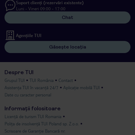
Suport clienți (rezervări existente)
Luni - Vineri 09:00 - 17:00
Chat
Agențiile TUI
Găsește locația
Despre TUI
Grupul TUI
TUI România
Contact
Asistența TUI în vacanță 24/7
Aplicație mobilă TUI
Date cu caracter personal
Informații folositoare
Licență de turism TUI Romania
Polița de insolvență TUI Poland sp. Z.o.o.
Scrisoare de Garanție Bancară nr.