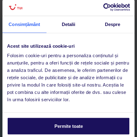
Consimțământ
Detalii
Despre
Descarcă acum aplicația TUI
Cauți rapid vacanțe și hoteluri din toată lumea
Adaugi la favorite vacanțele care îți plac și revii oricând la ele
Acest site utilizează cookie-uri
Acces la rezervările curente pentru vacanțe și hoteluri, într-o
Folosim cookie-uri pentru a personaliza conținutul și
singură aplicație
anunțurile, pentru a oferi funcții de rețele sociale și pentru
Asistență 24/7 prin chat, pe toată durata vacanței
a analiza traficul. De asemenea, le oferim partenerilor de
rețele sociale, de publicitate și de analize informații cu
privire la modul în care folosiți site-ul nostru. Aceștia le
pot combina cu alte informații oferite de dvs. sau culese
în urma folosirii serviciilor lor.
Abonați-vă la newsletter
NUME SI PRENUME*
Permite toate
E-MAIL*