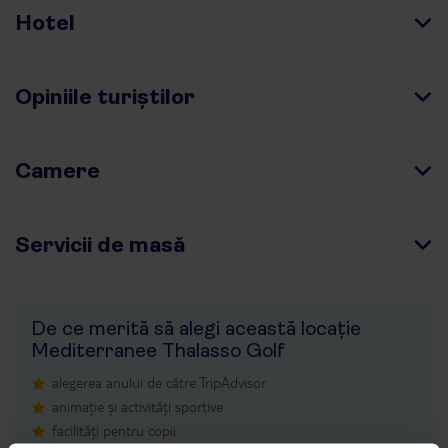
Hotel
Opiniile turiștilor
Camere
Servicii de masă
De ce merită să alegi această locație
Mediterranee Thalasso Golf
alegerea anului de către TripAdvisor
animație și activități sportive
facilități pentru copii