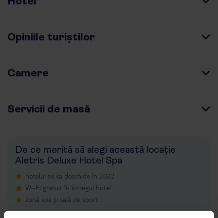
Hotel
Opiniile turiștilor
Camere
Servicii de masă
De ce merită să alegi această locație
Aletris Deluxe Hotel Spa
hotelul se va deschide în 2022
Wi-Fi gratuit în întregul hotel
zonă spa și sală de sport