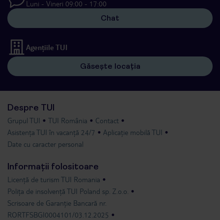
Luni - Vineri 09:00 - 17:00
Chat
Agențiile TUI
Găsește locația
Despre TUI
Grupul TUI
TUI România
Contact
Asistența TUI în vacanță 24/7
Aplicație mobilă TUI
Date cu caracter personal
Informații folositoare
Licență de turism TUI Romania
Polița de insolvență TUI Poland sp. Z.o.o.
Scrisoare de Garanție Bancară nr.
RORTFSBGI0004101/03.12.2025