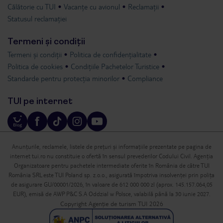
Călătorie cu TUI
Vacanțe cu avionul
Reclamații
Statusul reclamației
Termeni și condiții
Termeni și condiții
Politica de confidențialitate
Politica de cookies
Condițiile Pachetelor Turistice
Standarde pentru protecția minorilor
Compliance
TUI pe internet
Anunțurile, reclamele, listele de prețuri și informațiile prezentate pe pagina de
internet tui.ro nu constituie o ofertă în sensul prevederilor Codului Civil. Agenția
Organizatoare pentru pachetele intermediate oferite în România de către TUI
România SRL este TUI Poland sp. z.o.o., asigurată împotriva insolvenței prin polița
de asigurare GU/00001/2026, în valoare de 612 000 000 zl (aprox. 145.157.064,05
EUR), emisă de AWP P&C S.A Oddzial w Polsce, valabilă până la 30 iunie 2027.
Copyright Agenție de turism TUI 2026