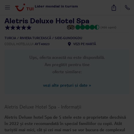
1
/
45
Lider mondial în turism
Aletris Deluxe Hotel Spa
(466 opinii)
TURCIA
RIVIERA TURCEASCĂ
SIDE-GUNDOGDU
CODUL HOTELULUI
AYT40023
VEZI PE HARTĂ
Ups, oferta această nu este disponibilă.
Am pregătit pentru tine
oferte similare:
vezi alte prețuri și date
»
Aletris Deluxe Hotel Spa
-
Informații
Aletris Deluxe hotel Spa de 5 stele este o proprietate deschisă
în 2022 și este recomandată în special familiilor cu copii. Atât
turiștii mai mici, cât și cei mai mari se vor bucura de complexul