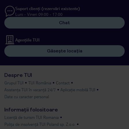
Suport clienți (rezervări existente)
Luni - Vineri 09:00 - 17:00
Chat
Agențiile TUI
Găsește locația
Despre TUI
Grupul TUI
TUI România
Contact
Asistența TUI în vacanță 24/7
Aplicație mobilă TUI
Date cu caracter personal
Informații folositoare
Licență de turism TUI Romania
Polița de insolvență TUI Poland sp. Z.o.o.