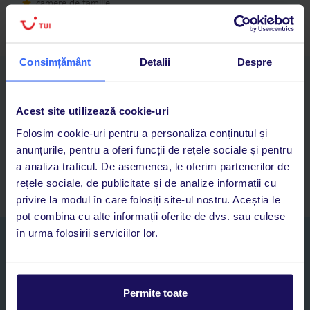
camere de familie
Consimțământ
Detalii
Despre
Descarcă acum aplicația TUI
Cauți rapid vacanțe și hoteluri din toată lumea
Acest site utilizează cookie-uri
Adaugi la favorite vacanțele care îți plac și revii oricând la ele
Acces la rezervările curente pentru vacanțe și hoteluri, într-o
Folosim cookie-uri pentru a personaliza conținutul și
singură aplicație
anunțurile, pentru a oferi funcții de rețele sociale și pentru
Asistență 24/7 prin chat, pe toată durata vacanței
a analiza traficul. De asemenea, le oferim partenerilor de
rețele sociale, de publicitate și de analize informații cu
privire la modul în care folosiți site-ul nostru. Aceștia le
pot combina cu alte informații oferite de dvs. sau culese
în urma folosirii serviciilor lor.
Abonați-vă la newsletter
NUME SI PRENUME*
Permite toate
E-MAIL*