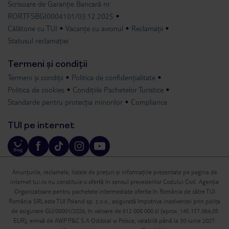
Scrisoare de Garanție Bancară nr.
RORTFSBGI0004101/03.12.2025
Călătorie cu TUI
Vacanțe cu avionul
Reclamații
Statusul reclamației
Termeni și condiții
Termeni și condiții
Politica de confidențialitate
Politica de cookies
Condițiile Pachetelor Turistice
Standarde pentru protecția minorilor
Compliance
TUI pe internet
Anunțurile, reclamele, listele de prețuri și informațiile prezentate pe pagina de
internet tui.ro nu constituie o ofertă în sensul prevederilor Codului Civil. Agenția
Organizatoare pentru pachetele intermediate oferite în România de către TUI
România SRL este TUI Poland sp. z.o.o., asigurată împotriva insolvenței prin polița
de asigurare GU/00001/2026, în valoare de 612 000 000 zl (aprox. 145.157.064,05
EUR), emisă de AWP P&C S.A Oddzial w Polsce, valabilă până la 30 iunie 2027.