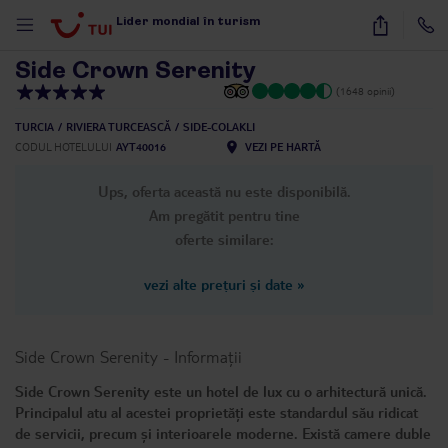
1
/
20
Lider mondial în turism
Side Crown Serenity
(1648 opinii)
TURCIA
RIVIERA TURCEASCĂ
SIDE-COLAKLI
CODUL HOTELULUI
AYT40016
VEZI PE HARTĂ
Ups, oferta această nu este disponibilă.
Am pregătit pentru tine
oferte similare:
vezi alte prețuri și date
»
Side Crown Serenity
-
Informații
Side Crown Serenity este un hotel de lux cu o arhitectură unică.
Principalul atu al acestei proprietăți este standardul său ridicat
de servicii, precum și interioarele moderne. Există camere duble