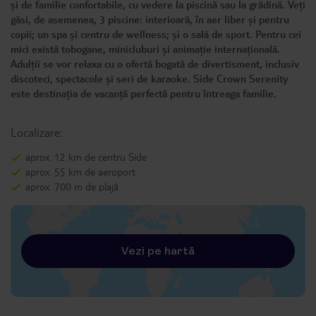
și de familie confortabile, cu vedere la piscină sau la grădină. Veți
găsi, de asemenea, 3 piscine: interioară, în aer liber și pentru
copii; un spa și centru de wellness; și o sală de sport. Pentru cei
mici există tobogane, minicluburi și animație internațională.
Adulții se vor relaxa cu o ofertă bogată de divertisment, inclusiv
discoteci, spectacole și seri de karaoke. Side Crown Serenity
este destinația de vacanță perfectă pentru întreaga familie.
Localizare:
aprox. 12 km de centru Side
aprox. 55 km de aeroport
aprox. 700 m de plajă
Vezi pe hartă