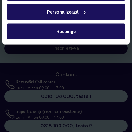
Personalizează
Sunt de acord cu prelucrarea datelor mele personale de către TUI
Romania SRL în scopuri de marketing, în cadrul și în scopul
specificat în
„Informații privind prelucrarea datelor cu caracter
Respinge
personal”
, prin mijloace electronice de comunicare (e-mail),
inclusiv utilizarea așa-numitelor sisteme de apelare automată.
Înscrieți-vă
Contact
Rezervări Call center
Luni - Vineri 09:00 - 17:00
0318 103 000, tasta 1
Suport clienți (rezervări existente)
Luni - Vineri 09:00 - 17:00
0318 103 000, tasta 2