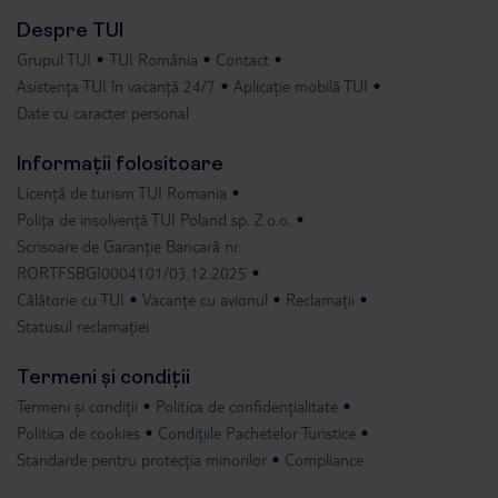
Despre TUI
Grupul TUI
TUI România
Contact
Asistența TUI în vacanță 24/7
Aplicație mobilă TUI
Date cu caracter personal
Informații folositoare
Licență de turism TUI Romania
Polița de insolvență TUI Poland sp. Z.o.o.
Scrisoare de Garanție Bancară nr.
RORTFSBGI0004101/03.12.2025
Călătorie cu TUI
Vacanțe cu avionul
Reclamații
Statusul reclamației
Termeni și condiții
Termeni și condiții
Politica de confidențialitate
Politica de cookies
Condițiile Pachetelor Turistice
Standarde pentru protecția minorilor
Compliance