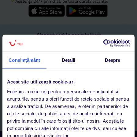
Asistență 24/7 prin chat, pe toată durata vacanței
Abonați-vă la newsletter
NUME SI PRENUME*
Consimțământ
Detalii
Despre
E-MAIL*
Acest site utilizează cookie-uri
Sunt de acord cu prelucrarea datelor mele personale de către TUI
Romania SRL în scopuri de marketing, în cadrul și în scopul
Folosim cookie-uri pentru a personaliza conținutul și
specificat în
„Informații privind prelucrarea datelor cu caracter
anunțurile, pentru a oferi funcții de rețele sociale și pentru
personal”
, prin mijloace electronice de comunicare (e-mail),
a analiza traficul. De asemenea, le oferim partenerilor de
inclusiv utilizarea așa-numitelor sisteme de apelare automată.
rețele sociale, de publicitate și de analize informații cu
Înscrieți-vă
privire la modul în care folosiți site-ul nostru. Aceștia le
pot combina cu alte informații oferite de dvs. sau culese
în urma folosirii serviciilor lor.