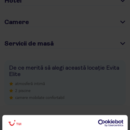
Hotel
Camere
Servicii de masă
De ce merită să alegi această locație Evita
Elite
atmosferă intimă
2 piscine
camere mobilate confortabil
Descarcă acum aplicația TUI