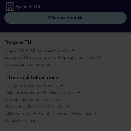
Agențiile TUI
Găsește locația
Despre TUI
Grupul TUI
TUI România
Contact
Asistența TUI în vacanță 24/7
Aplicație mobilă TUI
Date cu caracter personal
Informații folositoare
Licență de turism TUI Romania
Polița de insolvență TUI Poland sp. Z.o.o.
Scrisoare de Garanție Bancară nr.
RORTFSBGI0004101/03.12.2025
Călătorie cu TUI
Vacanțe cu avionul
Reclamații
Statusul reclamației