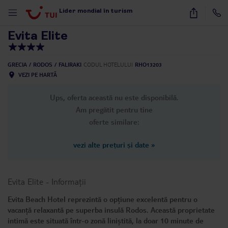
1
/
28
Lider mondial în turism
Evita Elite
GRECIA
RODOS
FALIRAKI
CODUL HOTELULUI
RHO13203
VEZI PE HARTĂ
Ups, oferta această nu este disponibilă.
Am pregătit pentru tine
oferte similare:
vezi alte prețuri și date
»
Evita Elite
-
Informații
Evita Beach Hotel reprezintă o opțiune excelentă pentru o
vacanță relaxantă pe superba insulă Rodos. Această proprietate
intimă este situată într-o zonă liniștită, la doar 10 minute de