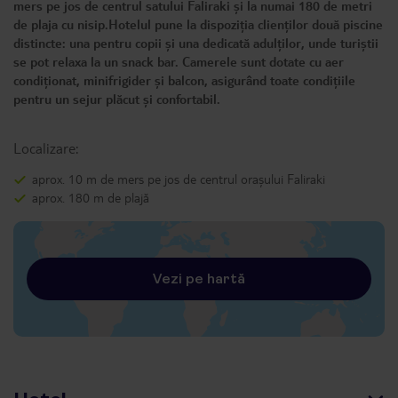
mers pe jos de centrul satului Faliraki și la numai 180 de metri
de plaja cu nisip.Hotelul pune la dispoziția clienților două piscine
distincte: una pentru copii și una dedicată adulților, unde turiștii
se pot relaxa la un snack bar. Camerele sunt dotate cu aer
condiționat, minifrigider și balcon, asigurând toate condițiile
pentru un sejur plăcut și confortabil.
Localizare:
aprox. 10 m de mers pe jos de centrul orașului Faliraki
aprox. 180 m de plajă
Vezi pe hartă