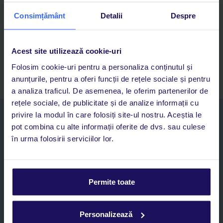
Cauți rapid vacanțe și hoteluri din toată lumea
Consimțământ
Detalii
Despre
Adaugi la favorite vacanțele care îți plac și revii oricând la ele
Acces la rezervările curente pentru vacanțe și hoteluri, într-o
singură aplicație
Acest site utilizează cookie-uri
Asistență 24/7 prin chat, pe toată durata vacanței
Folosim cookie-uri pentru a personaliza conținutul și
anunțurile, pentru a oferi funcții de rețele sociale și pentru
a analiza traficul. De asemenea, le oferim partenerilor de
rețele sociale, de publicitate și de analize informații cu
privire la modul în care folosiți site-ul nostru. Aceștia le
Abonați-vă la newsletter
pot combina cu alte informații oferite de dvs. sau culese
NUME SI PRENUME*
în urma folosirii serviciilor lor.
E-MAIL*
Permite toate
Sunt de acord cu prelucrarea datelor mele personale de către TUI
Romania SRL în scopuri de marketing, în cadrul și în scopul
specificat în
„Informații privind prelucrarea datelor cu caracter
Personalizează
personal”
, prin mijloace electronice de comunicare (e-mail),