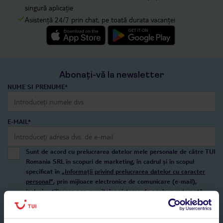
singură aplicație
Asistență 24/7 prin chat, pe toată durata vacanței
Abonați-vă la newsletter
NUME SI PRENUME*
E-MAIL*
Sunt de acord cu prelucrarea datelor mele personale de către TUI
Romania SRL în scopuri de marketing, în cadrul și în scopul
specificat în
„Informații privind prelucrarea datelor cu caracter
personal”
, prin mijloace electronice de comunicare (e-mail),
inclusiv utilizarea așa-numitelor sisteme de apelare automată.
Înscrieți-vă