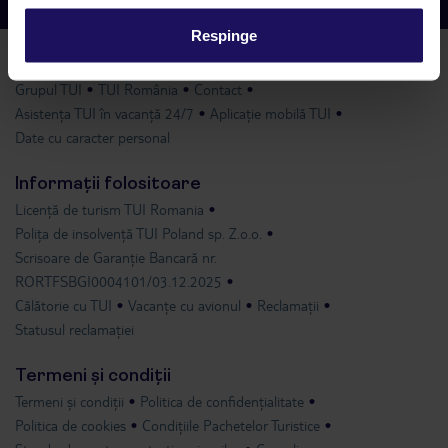
Respinge
Despre TUI
Grupul TUI
TUI România
Contact
Asistența TUI în vacanță 24/7
Aplicație mobilă TUI
Date cu caracter personal
Informații folositoare
Licență de turism TUI Romania
Polița de insolvență TUI Poland sp. Z.o.o.
Scrisoare de Garanție Bancară nr.
RORTFSBGI0004101/03.12.2025
Călătorie cu TUI
Vacanțe cu avionul
Reclamații
Statusul reclamației
Termeni și condiții
Termeni și condiții
Politica de confidențialitate
Politica de cookies
Condițiile Pachetelor Turistice