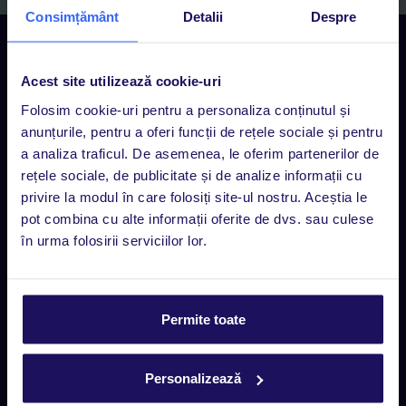
Consimțământ
Detalii
Despre
Contact
Rezervări Call center
Acest site utilizează cookie-uri
Luni - Vineri 09:00 - 17:00
Folosim cookie-uri pentru a personaliza conținutul și
0318 103 000, tasta 1
anunțurile, pentru a oferi funcții de rețele sociale și pentru
a analiza traficul. De asemenea, le oferim partenerilor de
Suport clienți (rezervări existente)
rețele sociale, de publicitate și de analize informații cu
Luni - Vineri 09:00 - 17:00
privire la modul în care folosiți site-ul nostru. Aceștia le
0318 103 000, tasta 2
pot combina cu alte informații oferite de dvs. sau culese
în urma folosirii serviciilor lor.
Suport clienți (rezervări existente)
Luni - Vineri 09:00 - 17:00
Chat
Permite toate
Agențiile TUI
Personalizează
Găsește locația