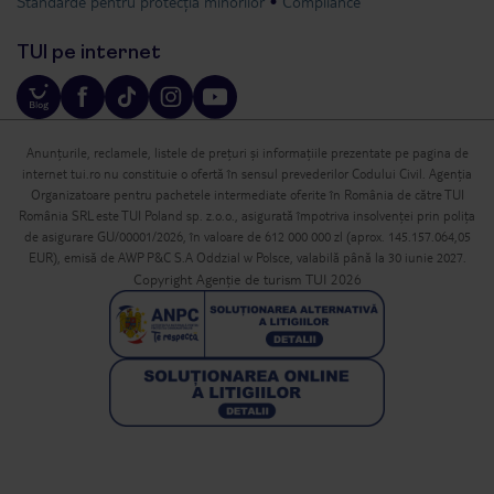
Standarde pentru protecția minorilor
Compliance
TUI pe internet
Anunțurile, reclamele, listele de prețuri și informațiile prezentate pe pagina de
internet tui.ro nu constituie o ofertă în sensul prevederilor Codului Civil. Agenția
Organizatoare pentru pachetele intermediate oferite în România de către TUI
România SRL este TUI Poland sp. z.o.o., asigurată împotriva insolvenței prin polița
de asigurare GU/00001/2026, în valoare de 612 000 000 zl (aprox. 145.157.064,05
EUR), emisă de AWP P&C S.A Oddzial w Polsce, valabilă până la 30 iunie 2027.
Copyright Agenție de turism TUI 2026