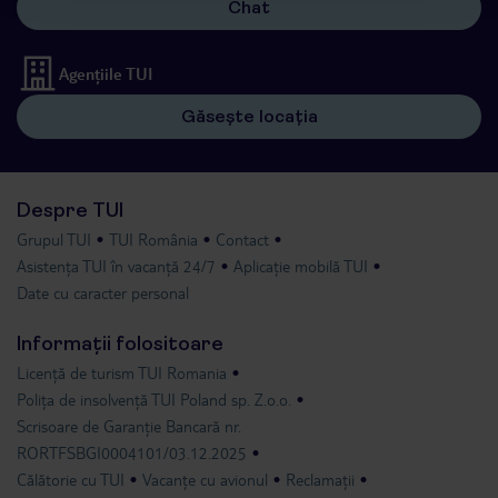
Chat
Agențiile TUI
Găsește locația
Despre TUI
Grupul TUI
TUI România
Contact
Asistența TUI în vacanță 24/7
Aplicație mobilă TUI
Date cu caracter personal
Informații folositoare
Licență de turism TUI Romania
Polița de insolvență TUI Poland sp. Z.o.o.
Scrisoare de Garanție Bancară nr.
RORTFSBGI0004101/03.12.2025
Călătorie cu TUI
Vacanțe cu avionul
Reclamații