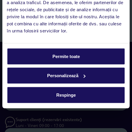
Romania SRL în scopuri de marketing, în cadrul și în scopul
a analiza traficul. De asemenea, le oferim partenerilor de
specificat în
„Informații privind prelucrarea datelor cu caracter
rețele sociale, de publicitate și de analize informații cu
personal”
, prin mijloace electronice de comunicare (e-mail),
privire la modul în care folosiți site-ul nostru. Aceștia le
inclusiv utilizarea așa-numitelor sisteme de apelare automată.
pot combina cu alte informații oferite de dvs. sau culese
Înscrieți-vă
în urma folosirii serviciilor lor.
Contact
Permite toate
Rezervări Call center
Luni - Vineri 09:00 - 17:00
0318 103 000, tasta 1
Personalizează
Suport clienți (rezervări existente)
Respinge
Luni - Vineri 09:00 - 17:00
0318 103 000, tasta 2
Suport clienți (rezervări existente)
Luni - Vineri 09:00 - 17:00