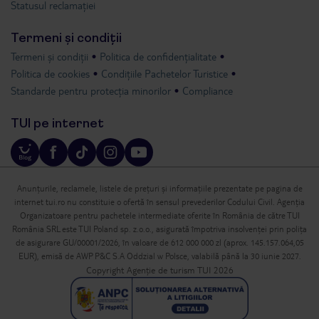
Statusul reclamației
Termeni și condiții
Termeni și condiții
Politica de confidențialitate
Politica de cookies
Condițiile Pachetelor Turistice
Standarde pentru protecția minorilor
Compliance
TUI pe internet
Anunțurile, reclamele, listele de prețuri și informațiile prezentate pe pagina de
internet tui.ro nu constituie o ofertă în sensul prevederilor Codului Civil. Agenția
Organizatoare pentru pachetele intermediate oferite în România de către TUI
România SRL este TUI Poland sp. z.o.o., asigurată împotriva insolvenței prin polița
de asigurare GU/00001/2026, în valoare de 612 000 000 zl (aprox. 145.157.064,05
EUR), emisă de AWP P&C S.A Oddzial w Polsce, valabilă până la 30 iunie 2027.
Copyright Agenție de turism TUI 2026