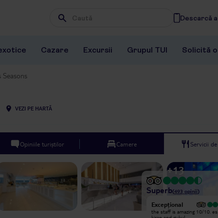
Descarcă ap
Wpisz frazę, której szukasz
exotice
Cazare
Excursii
Grupul TUI
Solicită 
s Seasons
VEZI PE HARTĂ
Opiniile turiștilor
Camere
Servicii d
+
13
Superb
(
493
opinii
)
Excepțional
Excepțional
Great hotel and the staff are
the staff is amazing 10/10. es
brilliant, always there with a smile
kiran and gukul