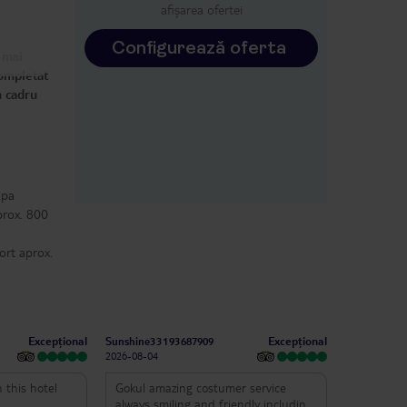
Navigator32048668160
afișarea ofertei
all staff would definitely come again
2026-08-04
Sunshine33193687909
2026-08-04
Configurează oferta
 mai
completat
n cadru
apa
prox. 800
ort aprox.
Excepțional
Excepțional
Sunshine33193687909
2026-08-04
n this hotel
Gokul amazing costumer service
always smiling and friendly including