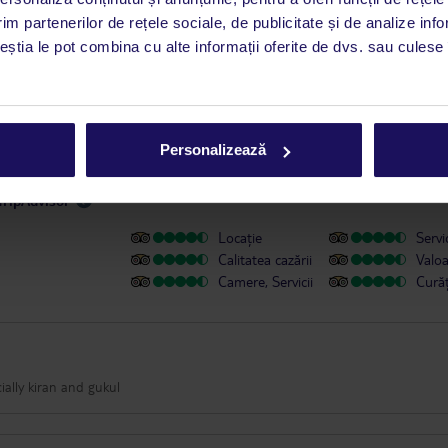
at în aplicația TUI. Detalii
aici
.
im partenerilor de rețele sociale, de publicitate și de analize info
ceștia le pot combina cu alte informații oferite de dvs. sau culese î
u persoanele cu dizabilități
Personalizează
TripAdvisor
Locație
Servic
Calitatea cazării
Valo
Camere, Servicii
Cură
ially kiran and gukul