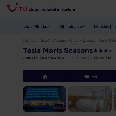
Lider mondial în turism
Last Minute
All Inclusive
Destinații 
Pagina principală
Vacanțe
Cipru
Larnaca
Tasia Mari
Tasia Maris Seasons
CIPRU
LARNACA
AYIA NAPA
CODUL HOTELULUI
LCA20116
Hotel
top
Previous slide