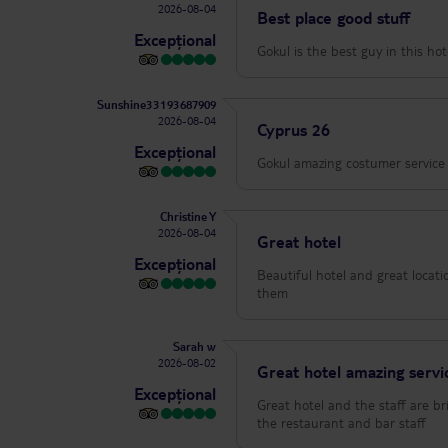
2026-08-04
Best place good stuff
Excepțional
Gokul is the best guy in this hot
Sunshine33193687909
2026-08-04
Cyprus 26
Excepțional
Gokul amazing costumer service a
Christine Y
2026-08-04
Great hotel
Excepțional
Beautiful hotel and great locat
them
Sarah w
2026-08-02
Great hotel amazing servi
Excepțional
Great hotel and the staff are br
the restaurant and bar staff