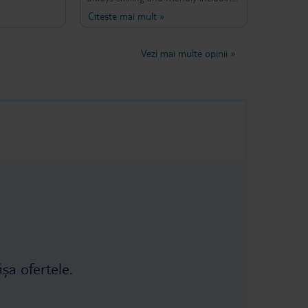
all staff would definitely come again
Citește mai mult
»
Vezi mai multe opinii
»
ișa ofertele.