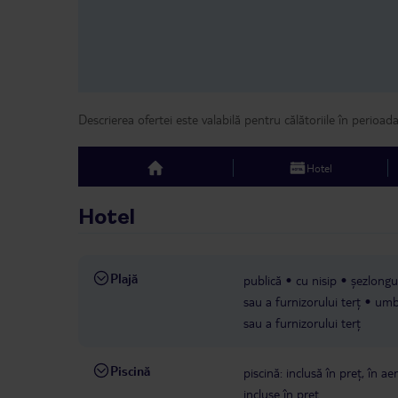
Descrierea ofertei este valabilă pentru călătoriile în perioad
Hotel
top
Hotel
Plajă
publică
cu nisip
șezlongur
sau a furnizorului terț
umbr
sau a furnizorului terț
Piscină
piscină: inclusă în preț, în ae
incluse în preț