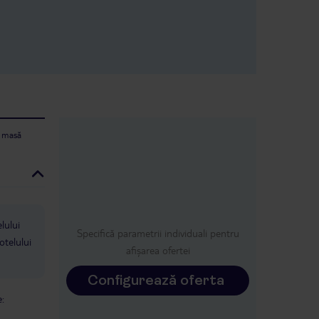
e masă
lului
Specifică parametrii individuali pentru
otelului
afișarea ofertei
Configurează oferta
: