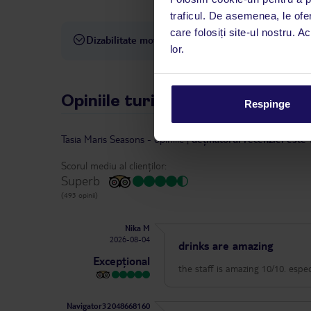
dispoziție: prin telefon sau ch
traficul. De asemenea, le ofer
care folosiți site-ul nostru. A
Dizabilitate motorie
Hotelul nu este adaptat pentr
lor.
Opiniile turiștilor
Respinge
Tasia Maris Seasons
-
opiniile
|
deținătorul recenziei este 
Scorul mediu al clienților:
Superb
(493 opinii)
Nika M
2026-08-04
drinks are amazing
Excepțional
the staff is amazing 10/10. espec
Navigator32048668160