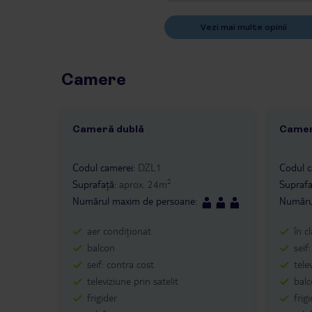
Vezi mai multe opinii
Camere
Cameră dublă
Cameră
1 /
1
1 /
Codul camerei
:
DZL1
Codul c
2
Suprafață
:
aprox.
24
m
Suprafa
Numărul maxim de persoane
:
Număru
aer condiționat
în c
balcon
seif
seif: contra cost
tele
televiziune prin satelit
balc
frigider
frig