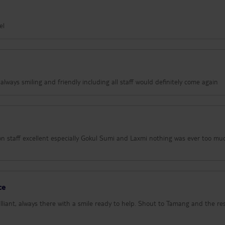
el
lways smiling and friendly including all staff would definitely come again
ion staff excellent especially Gokul Sumi and Laxmi nothing was ever too mu
ce
illiant, always there with a smile ready to help. Shout to Tamang and the re