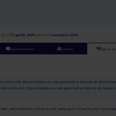
a
de la
15 aprilie 2026
până la
7 noiembrie 2026
Opiniile turiștilor
Camere
Servicii d
i contra cost, disponibilitatea nu este garantată și depinde de decizia hote
ele contra cost, disponibilitatea nu este garantată și depinde de decizia h
r liber, paturi balineze: incluse în preț, șezlonguri: incluse în preț
prosoape