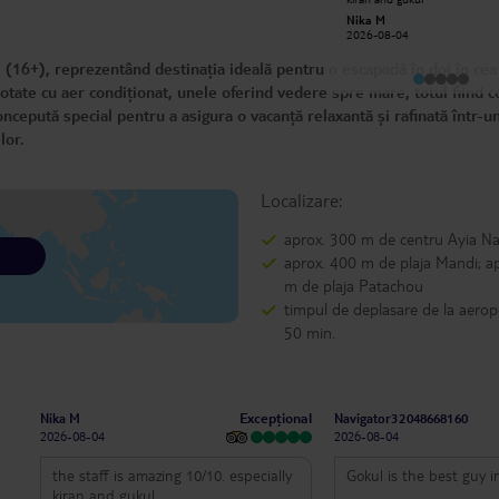
ready to help. Shout to Tamang and
Nika M
the rest of the restaurant and bar
Sarah w
2026-08-04
staff
2026-08-02
 (16+), reprezentând destinația ideală pentru o escapadă în doi în cea
dotate cu aer condiționat, unele oferind vedere spre mare, totul fiind 
oncepută special pentru a asigura o vacanță relaxantă și rafinată într-u
rilor.
Localizare:
aprox. 300 m de centru Ayia N
aprox. 400 m de plaja Mandi; a
m de plaja Patachou
timpul de deplasare de la aerop
50 min.
Excepțional
Nika M
Navigator32048668160
2026-08-04
2026-08-04
the staff is amazing 10/10. especially
Gokul is the best guy i
kiran and gukul