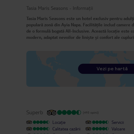
Tasia Maris Seasons
-
Informații
Tasia Maris Seasons este un hotel exclusiv pentru adulți
populară zonă din Ayia Napa. Facilitățile includ camere 
de o formulă bogată All-Inclusive. Această locație este c
modern, adaptat nevoilor de liniște și confort ale cuplu
Vezi pe hartă
Superb
(493 opinii)
Locație
Servicii
Calitatea cazării
Valoare