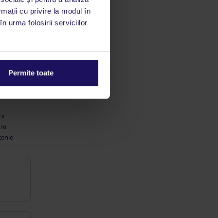
rmații cu privire la modul în
n urma folosirii serviciilor
Permite toate
ii
are
țenie