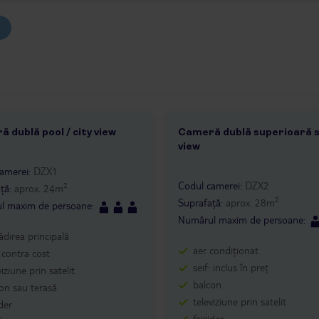
 dublă pool / city view
Cameră dublă superioară 
1
view
1 /
2
amerei
:
DZX1
Codul camerei
:
DZX2
2
ță
:
aprox.
24
m
2
Suprafață
:
aprox.
28
m
l maxim de persoane
:
Numărul maxim de persoane
:
lădirea principală
aer condiționat
: contra cost
seif: inclus în preț
viziune prin satelit
balcon
on sau terasă
televiziune prin satelit
ider
frigider