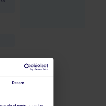
 aer
Despre
 sociale și pentru a analiza