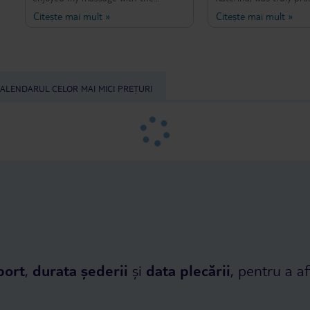
wonderful therapist Inna! The place
very, very polite! I’d b
Citește mai mult
»
Citește mai mult
»
was very clean and tidy, and the
happy to go back agai
therapist was very friendly, polite
has a fantastic atmosp
and truly professional. The music
soothing music and is 
was pleasant, and the price was very
clean, as well as having
good too! I highly recommend this
and modern interior! I 
massage and the lovely therapist
recommend my therapis
ALENDARUL CELOR MAI MICI PREȚURI
Inna to everyone!
port
,
durata șederii
și
data plecării
, pentru a af