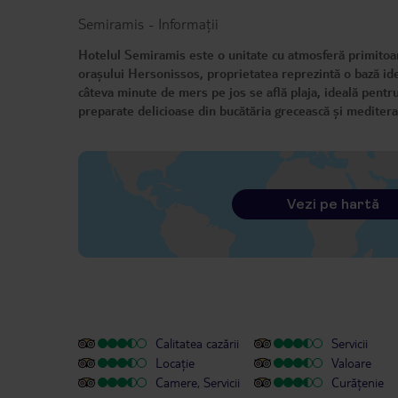
Semiramis
-
Informații
Hotelul Semiramis este o unitate cu atmosferă primitoare
orașului Hersonissos, proprietatea reprezintă o bază ide
câteva minute de mers pe jos se află plaja, ideală pentr
preparate delicioase din bucătăria grecească și medite
Vezi pe hartă
Calitatea cazării
Servicii
Locație
Valoare
Camere, Servicii
Curățenie