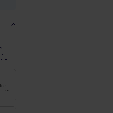
ii
are
țenie
clean
 price