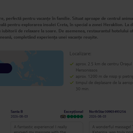
, perfectă pentru vacanțe în familie. Situat aproape de centrul anima
ală pentru explorarea insulei Creta, în special a zonei Heraklion. La 
u iubitorii de relaxare la soare. De asemenea, restaurantul hotelului o
raneană, completând experiența unei vacanțe reușite.
Localizare:
aprox. 2.5 km de centru Orașul
Hersonissos
aprox. 1200 m de nisip și pietriș
timpul de deplasare de la aerop
30 min.
Excepțional
Santa B
NorthStar30903493256
2026-08-03
2026-08-03
A fantastic experience! I really
A wonderful massage! 
enjoyed my massage with the
Katerina, was truly pro