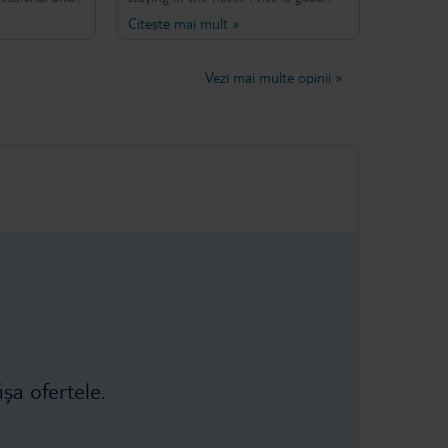
e more than
and I especially recommend ladies
Citește mai mult
»
n. The room
Inna and Katarina which took care of
here, with
us! I would definitely recommend it
pleasantly
to everyone!
Vezi mai multe opinii
»
 a very stylish
highly
t, Katerina!
ișa ofertele.