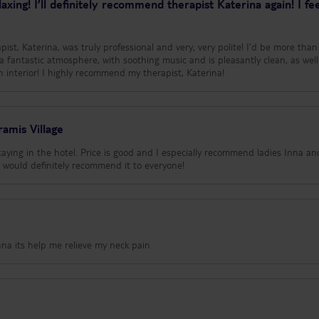
laxing! I’ll definitely recommend therapist Katerina again! I fe
st, Katerina, was truly professional and very, very polite! I’d be more tha
a fantastic atmosphere, with soothing music and is pleasantly clean, as well
 interior! I highly recommend my therapist, Katerina!
amis Village
taying in the hotel. Price is good and I especially recommend ladies Inna an
I would definitely recommend it to everyone!
na its help me relieve my neck pain