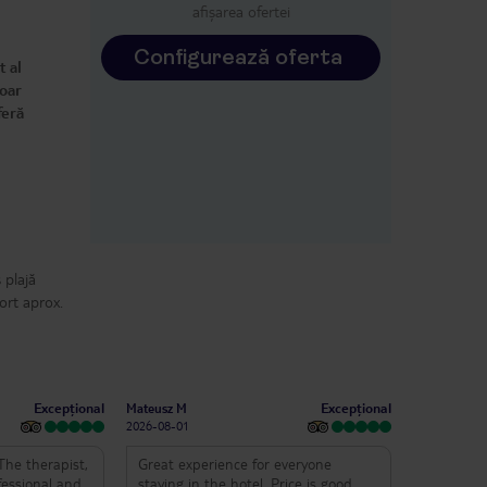
afișarea ofertei
Configurează oferta
t al
doar
feră
 plajă
ort aprox.
Excepțional
Excepțional
Mateusz M
2026-08-01
The therapist,
Great experience for everyone
fessional and
staying in the hotel. Price is good