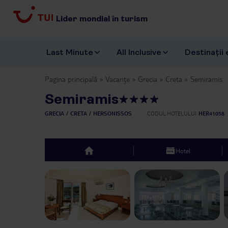
Lider mondial în turism
Last Minute
All Inclusive
Destinații 
Pagina principală
Vacanțe
Grecia
Creta
Semiramis
Semiramis
GRECIA
CRETA
HERSONISSOS
CODUL HOTELULUI
HER41058
Hotel
top
Previous slide