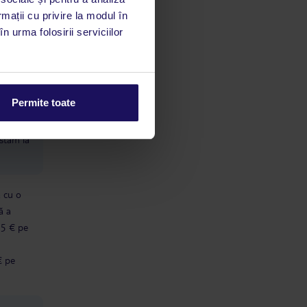
rmații cu privire la modul în
e care
n urma folosirii serviciilor
ion
limbă
Permite toate
 acestui
utile
 stăm la
ă cu o
ă a
 5 € pe
€ pe