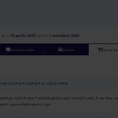
a
de la
19 aprilie 2026
până la
1 noiembrie 2026
Opiniile turiștilor
Camere
Servicii d
isip și pietriș
publică
cu nisip și pietriș
ebeluși: inclus în preț
piscină pentru copii: inclusă în preț, în aer liber, 
oacă
scaune înalte pentru copii