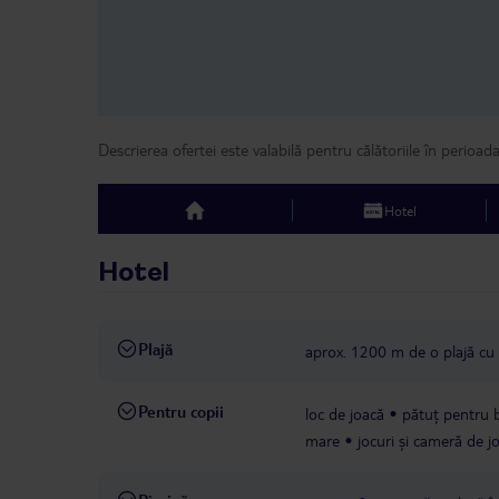
Descrierea ofertei este valabilă pentru călătoriile în perioad
Hotel
top
Hotel
Plajă
aprox. 1200 m de o plajă cu n
Pentru copii
loc de joacă
pătuț pentru b
mare
jocuri și cameră de j