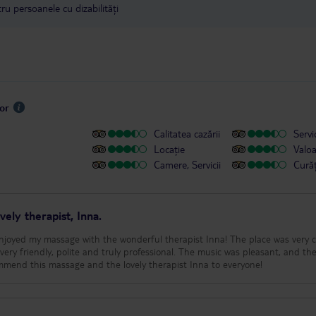
u persoanele cu dizabilități
sor
Calitatea cazării
Servic
Locație
Valo
Camere, Servicii
Cură
ely therapist, Inna.
y enjoyed my massage with the wonderful therapist Inna! The place was very 
very friendly, polite and truly professional. The music was pleasant, and the
ommend this massage and the lovely therapist Inna to everyone!