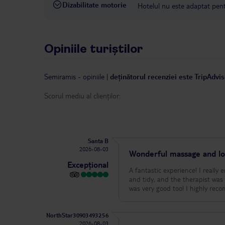
Dizabilitate motorie
Hotelul nu este adaptat pentr
Opiniile turiștilor
Semiramis
-
opiniile
|
deținătorul recenziei este TripAdvi
Scorul mediu al clienților:
Santa B
2026-08-03
Wonderful massage and lov
Excepțional
A fantastic experience! I reall
and tidy, and the therapist was 
was very good too! I highly rec
NorthStar30903493256
2026-08-03