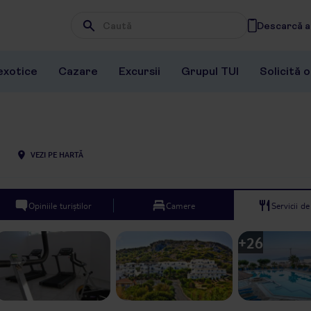
Descarcă ap
Wpisz frazę, której szukasz
exotice
Cazare
Excursii
Grupul TUI
Solicită 
VEZI PE HARTĂ
Opiniile turiștilor
Camere
Servicii d
+
26