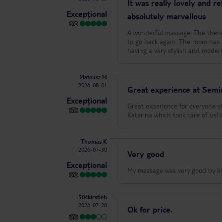
It was really lovely and re
Excepțional
absolutely marvellous
A wonderful massage! The therapi
to go back again. The room has 
having a very stylish and modern
Mateusz M
2026-08-01
Great experience at Semir
Excepțional
Great experience for everyone s
Katarina which took care of us! 
Thomas K
2026-07-30
Very good
Excepțional
My massage was very good by In
504kirstieh
2026-07-28
Ok for price.