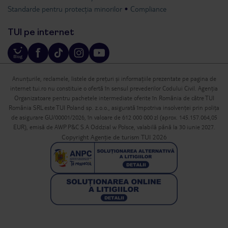
Standarde pentru protecția minorilor
Compliance
TUI pe internet
Anunțurile, reclamele, listele de prețuri și informațiile prezentate pe pagina de
internet tui.ro nu constituie o ofertă în sensul prevederilor Codului Civil. Agenția
Organizatoare pentru pachetele intermediate oferite în România de către TUI
România SRL este TUI Poland sp. z.o.o., asigurată împotriva insolvenței prin polița
de asigurare GU/00001/2026, în valoare de 612 000 000 zl (aprox. 145.157.064,05
EUR), emisă de AWP P&C S.A Oddzial w Polsce, valabilă până la 30 iunie 2027.
Copyright Agenție de turism TUI 2026