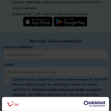
Acces la rezervările curente pentru vacanțe și hoteluri, într-o
singură aplicație
Asistență 24/7 prin chat, pe toată durata vacanței
Abonați-vă la newsletter
NUME SI PRENUME*
E-MAIL*
Sunt de acord cu prelucrarea datelor mele personale de către TUI
Romania SRL în scopuri de marketing, în cadrul și în scopul
specificat în
„Informații privind prelucrarea datelor cu caracter
personal”
, prin mijloace electronice de comunicare (e-mail),
inclusiv utilizarea așa-numitelor sisteme de apelare automată.
Înscrieți-vă