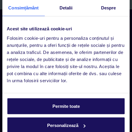
Consimțământ
Detalii
Despre
Contact
Rezervări Call center
Acest site utilizează cookie-uri
Luni - Vineri 09:00 - 17:00
Folosim cookie-uri pentru a personaliza conținutul și
0318 103 000, tasta 1
anunțurile, pentru a oferi funcții de rețele sociale și pentru
a analiza traficul. De asemenea, le oferim partenerilor de
Suport clienți (rezervări existente)
rețele sociale, de publicitate și de analize informații cu
Luni - Vineri 09:00 - 17:00
privire la modul în care folosiți site-ul nostru. Aceștia le
0318 103 000, tasta 2
pot combina cu alte informații oferite de dvs. sau culese
în urma folosirii serviciilor lor.
Suport clienți (rezervări existente)
Luni - Vineri 09:00 - 17:00
Chat
Permite toate
Agențiile TUI
Personalizează
Găsește locația