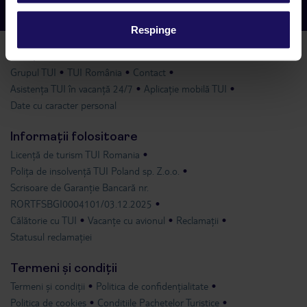
Respinge
Despre TUI
Grupul TUI
TUI România
Contact
Asistența TUI în vacanță 24/7
Aplicație mobilă TUI
Date cu caracter personal
Informații folositoare
Licență de turism TUI Romania
Polița de insolvență TUI Poland sp. Z.o.o.
Scrisoare de Garanție Bancară nr.
RORTFSBGI0004101/03.12.2025
Călătorie cu TUI
Vacanțe cu avionul
Reclamații
Statusul reclamației
Termeni și condiții
Termeni și condiții
Politica de confidențialitate
Politica de cookies
Condițiile Pachetelor Turistice