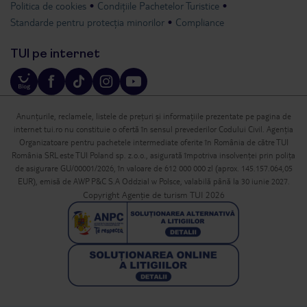
Politica de cookies
Condițiile Pachetelor Turistice
Standarde pentru protecția minorilor
Compliance
TUI pe internet
Anunțurile, reclamele, listele de prețuri și informațiile prezentate pe pagina de
internet tui.ro nu constituie o ofertă în sensul prevederilor Codului Civil. Agenția
Organizatoare pentru pachetele intermediate oferite în România de către TUI
România SRL este TUI Poland sp. z.o.o., asigurată împotriva insolvenței prin polița
de asigurare GU/00001/2026, în valoare de 612 000 000 zl (aprox. 145.157.064,05
EUR), emisă de AWP P&C S.A Oddzial w Polsce, valabilă până la 30 iunie 2027.
Copyright Agenție de turism TUI 2026