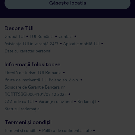
Găsește locația
Despre TUI
Grupul TUI
TUI România
Contact
Asistența TUI în vacanță 24/7
Aplicație mobilă TUI
Date cu caracter personal
Informații folositoare
Licență de turism TUI Romania
Polița de insolvență TUI Poland sp. Z.o.o.
Scrisoare de Garanție Bancară nr.
RORTFSBGI0004101/03.12.2025
Călătorie cu TUI
Vacanțe cu avionul
Reclamații
Statusul reclamației
Termeni și condiții
Termeni și condiții
Politica de confidențialitate