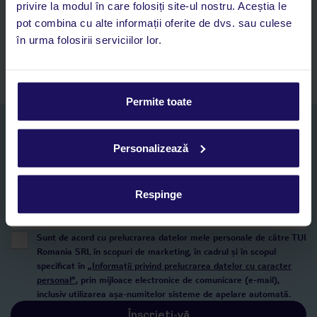
privire la modul în care folosiți site-ul nostru. Aceștia le
Acces la rezervările curente pentru vacanțe și hoteluri, într-o
pot combina cu alte informații oferite de dvs. sau culese
singură aplicație
în urma folosirii serviciilor lor.
Asistență 24/7 prin chat, pe toată durata vacanței
Permite toate
Abonați-vă la newsletter
NUME SI PRENUME*
Personalizează
Respinge
E-MAIL*
Sunt de acord cu prelucrarea datelor mele personale de către TUI
Romania SRL în scopuri de marketing, în cadrul și în scopul
specificat în
„Informații privind prelucrarea datelor cu caracter
personal”
, prin mijloace electronice de comunicare (e-mail),
inclusiv utilizarea așa-numitelor sisteme de apelare automată.
Înscrieți-vă