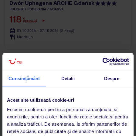
Dwór Uphagena ARCHE Gdańsk
POLONIA
POMERANIA
GDAŃSK
118
€
PERSOANĂ
05.10.2026 - 07.10.2026
(2 nopți)
Mic dejun
Vezi ce mai avem în ofertă
Pomerania Cazare
Consimțământ
Detalii
Despre
Pagina principală
Vacanțe
Polonia
Pomerania
City Break
Acest site utilizează cookie-uri
Folosim cookie-uri pentru a personaliza conținutul și
anunțurile, pentru a oferi funcții de rețele sociale și pentru
Descarcă acum aplicația TUI
a analiza traficul. De asemenea, le oferim partenerilor de
Cauți rapid vacanțe și hoteluri din toată lumea
rețele sociale, de publicitate și de analize informații cu
Adaugi la favorite vacanțele care îți plac și revii oricând la ele