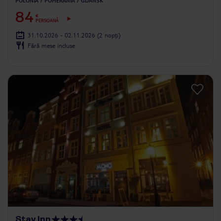
POLONIA
POMERANIA
GDAŃSK
84
€
PERSOANĂ
31.10.2026 - 02.11.2026
(2 nopți)
Fără mese incluse
Stay Inn