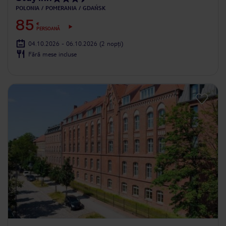
POLONIA
POMERANIA
GDAŃSK
85
€
PERSOANĂ
04.10.2026 - 06.10.2026
(2 nopți)
Fără mese incluse