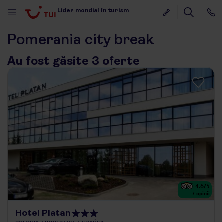
Lider mondial în turism
Pomerania city break
Au fost găsite 3 oferte
4.6
/5
7
opinii
Hotel Platan