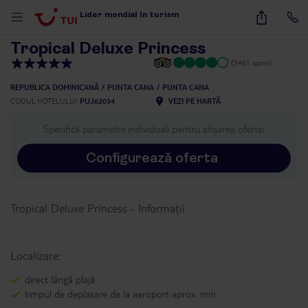
1
/
54
Lider mondial în turism
Tropical Deluxe Princess
(5461 opinii)
REPUBLICA DOMINICANĂ
PUNTA CANA
PUNTA CANA
CODUL HOTELULUI
PUJ62034
VEZI PE HARTĂ
Specifică parametrii individuali pentru afișarea ofertei
Configurează oferta
Tropical Deluxe Princess
-
Informații
Localizare:
direct lângă plajă
timpul de deplasare de la aeroport aprox. min.