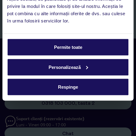
specificat în
„Informații privind prelucrarea datelor cu caracter
privire la modul în care folosiți site-ul nostru. Aceștia le
personal”
, prin mijloace electronice de comunicare (e-mail),
pot combina cu alte informații oferite de dvs. sau culese
inclusiv utilizarea așa-numitelor sisteme de apelare automată.
în urma folosirii serviciilor lor.
Înscrieți-vă
Permite toate
Contact
Rezervări Call center
Luni - Vineri 09:00 - 17:00
Personalizează
0318 103 000, tasta 1
Respinge
Suport clienți (rezervări existente)
Luni - Vineri 09:00 - 17:00
0318 103 000, tasta 2
Suport clienți (rezervări existente)
Luni - Vineri 09:00 - 17:00
Chat