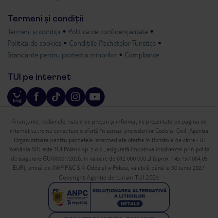
Termeni și condiții
Termeni și condiții
Politica de confidențialitate
Politica de cookies
Condițiile Pachetelor Turistice
Standarde pentru protecția minorilor
Compliance
TUI pe internet
Anunțurile, reclamele, listele de prețuri și informațiile prezentate pe pagina de
internet tui.ro nu constituie o ofertă în sensul prevederilor Codului Civil. Agenția
Organizatoare pentru pachetele intermediate oferite în România de către TUI
România SRL este TUI Poland sp. z.o.o., asigurată împotriva insolvenței prin polița
de asigurare GU/00001/2026, în valoare de 612 000 000 zl (aprox. 145.157.064,05
EUR), emisă de AWP P&C S.A Oddzial w Polsce, valabilă până la 30 iunie 2027.
Copyright Agenție de turism TUI 2026