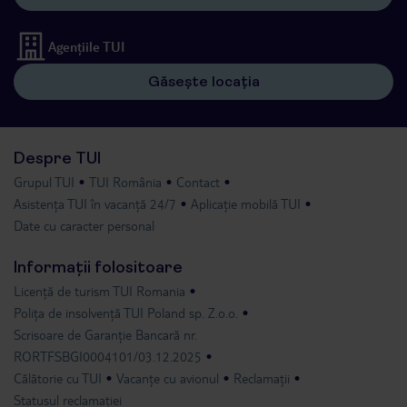
Agențiile TUI
Găsește locația
Despre TUI
Grupul TUI
TUI România
Contact
Asistența TUI în vacanță 24/7
Aplicație mobilă TUI
Date cu caracter personal
Informații folositoare
Licență de turism TUI Romania
Polița de insolvență TUI Poland sp. Z.o.o.
Scrisoare de Garanție Bancară nr.
RORTFSBGI0004101/03.12.2025
Călătorie cu TUI
Vacanțe cu avionul
Reclamații
Statusul reclamației