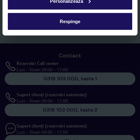
Personalizează
specificat în
„Informații privind prelucrarea datelor cu caracter
personal”
, prin mijloace electronice de comunicare (e-mail),
inclusiv utilizarea așa-numitelor sisteme de apelare automată.
Respinge
Înscrieți-vă
Contact
Rezervări Call center
Luni - Vineri 09:00 - 17:00
0318 103 000, tasta 1
Suport clienți (rezervări existente)
Luni - Vineri 09:00 - 17:00
0318 103 000, tasta 2
Suport clienți (rezervări existente)
Luni - Vineri 09:00 - 17:00