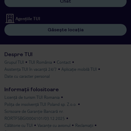
Chat
Agențiile TUI
Găsește locația
Despre TUI
Grupul TUI
TUI România
Contact
Asistența TUI în vacanță 24/7
Aplicație mobilă TUI
Date cu caracter personal
Informații folositoare
Licență de turism TUI Romania
Polița de insolvență TUI Poland sp. Z.o.o.
Scrisoare de Garanție Bancară nr.
RORTFSBGI0004101/03.12.2025
Călătorie cu TUI
Vacanțe cu avionul
Reclamații