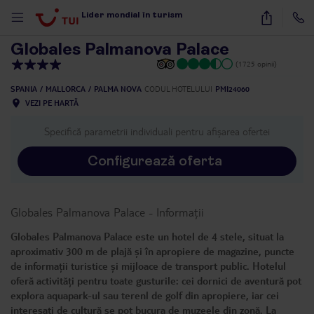
1
/
29
Lider mondial în turism
Globales Palmanova Palace
(1725 opinii)
SPANIA
MALLORCA
PALMA NOVA
CODUL HOTELULUI
PMI24060
VEZI PE HARTĂ
Specifică parametrii individuali pentru afișarea ofertei
Configurează oferta
Globales Palmanova Palace
-
Informații
Globales Palmanova Palace este un hotel de 4 stele, situat la
aproximativ 300 m de plajă și în apropiere de magazine, puncte
de informații turistice și mijloace de transport public. Hotelul
oferă activități pentru toate gusturile: cei dornici de aventură pot
explora aquapark-ul sau terenl de golf din apropiere, iar cei
interesați de cultură se pot bucura de muzeele din zonă. La