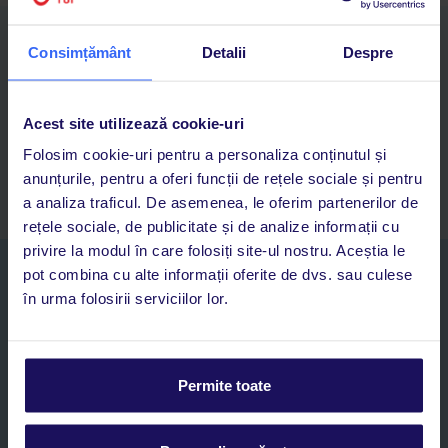
Descarcă acum aplicația TUI
Consimțământ
Detalii
Despre
Cauți rapid vacanțe și hoteluri din toată lumea
Adaugi la favorite vacanțele care îți plac și revii oricând la ele
Acces la rezervările curente pentru vacanțe și hoteluri, într-o
Acest site utilizează cookie-uri
singură aplicație
Folosim cookie-uri pentru a personaliza conținutul și
Asistență 24/7 prin chat, pe toată durata vacanței
anunțurile, pentru a oferi funcții de rețele sociale și pentru
a analiza traficul. De asemenea, le oferim partenerilor de
rețele sociale, de publicitate și de analize informații cu
privire la modul în care folosiți site-ul nostru. Aceștia le
Abonați-vă la newsletter
pot combina cu alte informații oferite de dvs. sau culese
NUME SI PRENUME*
în urma folosirii serviciilor lor.
E-MAIL*
Permite toate
Sunt de acord cu prelucrarea datelor mele personale de către TUI
Romania SRL în scopuri de marketing, în cadrul și în scopul