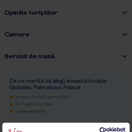
Opiniile turiștilor
Camere
Servicii de masă
De ce merită să alegi această locație
Globales Palmanova Palace
atracții și facilități pentru copii
Wi-Fi gratuit în hotel
locație excelentă