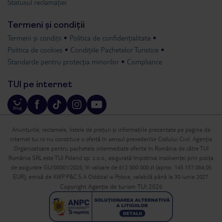
Statusul reclamației
Termeni și condiții
Termeni și condiții
Politica de confidențialitate
Politica de cookies
Condițiile Pachetelor Turistice
Standarde pentru protecția minorilor
Compliance
TUI pe internet
Anunțurile, reclamele, listele de prețuri și informațiile prezentate pe pagina de
internet tui.ro nu constituie o ofertă în sensul prevederilor Codului Civil. Agenția
Organizatoare pentru pachetele intermediate oferite în România de către TUI
România SRL este TUI Poland sp. z.o.o., asigurată împotriva insolvenței prin polița
de asigurare GU/00001/2026, în valoare de 612 000 000 zl (aprox. 145.157.064,05
EUR), emisă de AWP P&C S.A Oddzial w Polsce, valabilă până la 30 iunie 2027.
Copyright Agenție de turism TUI 2026