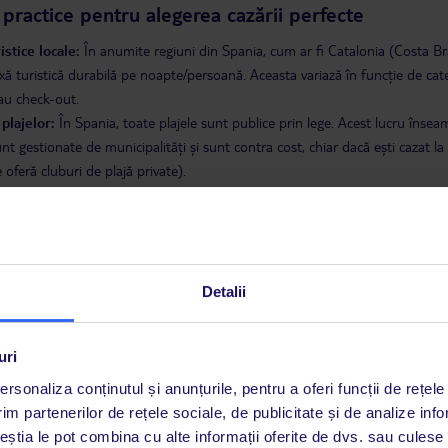
 practice pentru alegerea cazării perfecte
istice locale:
În anumite regiuni din Spania, cum ar fi Catalonia (Costa Bra
xă turistică durabilă pe noapte/persoană. Aceasta variază în funcție de catego
au check-out.
 plajelor:
În Spania, toate plajele sunt publice prin lege. Acest lucru însea
unt gestionate de municipalități și sunt contra cost, chiar dacă ești cazat l
 oferă cluburi de plajă private).
ul:
Dacă alegi o cazare pe coastele spaniole sau în insule, verifică opțiunile 
a unei mașini este o opțiune excelentă și foarte populară în Spania pentru a 
siți cele mai bune oferte de cazare în Spania?
Detalii
mplă și sigură metodă de a bloca hotelul ideal este să utilizezi motorul d
 ofertele în funcție de destinația exactă (insulă sau regiune de coastă), catego
eferat. Compară prețurile, selectează facilitățile esențiale pentru tine și 
uri
rsonaliza conținutul și anunțurile, pentru a oferi funcții de rețele
im partenerilor de rețele sociale, de publicitate și de analize info
ncipală
Vacanțe
Spania
Cazare
ceștia le pot combina cu alte informații oferite de dvs. sau culese î