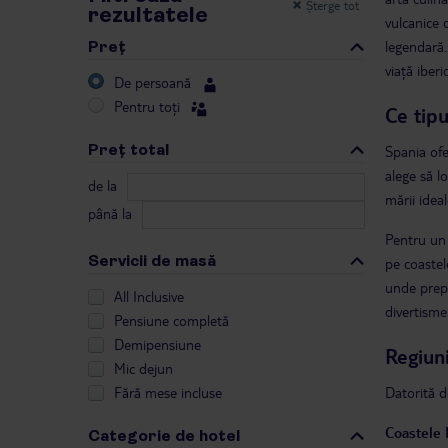
Șterge tot
rezultatele
vulcanice d
Preţ
legendară.
viață iberic
De persoană
Pentru toți
Ce tipu
Preţ total
Spania ofe
alege să l
de la
mării idea
până la
Pentru un 
Servicii de masă
pe coastel
unde prepa
All Inclusive
divertisme
Pensiune completă
Demipensiune
Regiuni
Mic dejun
Fără mese incluse
Datorită di
Coastele 
Categorie de hotel