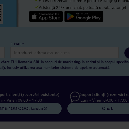
Acces la rezervările curente pentru vacanțe și hotelur
Asistență 24/7 prin chat, pe toată durata vacanței
E-MAIL*
către TUI Romania SRL în scopuri de marketing, în cadrul și în scopul specific
ail), inclusiv utilizarea așa-numitelor sisteme de apelare automată.
port clienți (rezervări existente)
Suport clienți (rezervări e
ni - Vineri 09:00 - 17:00
Luni - Vineri 09:00 - 17:00
318 103 000, tasta 2
Chat