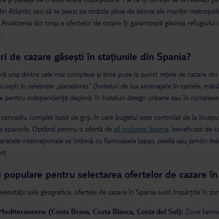
in Atlantic sau să te pierzi pe străzile pline de istorie ale marilor metropol
 Analizarea din timp a ofertelor de cazare îți garantează găsirea refugiului
.
ri de cazare găsești în stațiunile din Spania?
ră una dintre cele mai complexe și bine puse la punct rețele de cazare din 
ocuiești în celebrele „paradores” (hoteluri de lux amenajate în castele, mănă
le pentru independență deplină, în hoteluri design urbane sau în complexe ma
concediu complet lipsit de griji, în care bugetul este controlat de la încep
e spaniole. Optând pentru o ofertă de
all inclusive Spania
, beneficiezi de
ratele internaționale se îmbină cu faimoasele
tapas
,
paella
sau
jamón ibé
nt.
 populare pentru selectarea ofertelor de cazare î
versității sale geografice, ofertele de cazare în Spania sunt împărțite în zon
Mediteraneene (Costa Brava, Costa Blanca, Costa del Sol):
Zone faimoas