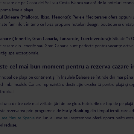
e cazare de pe Costa del Sol sau Costa Blanca variază de la hoteluri econom
prima linie a plajei.
ul Baleare (Mallorca, Ibiza, Menorca):
Perlele Mediteranei oferă opțiuni u
nate familiilor, în timp ce Ibiza propune hoteluri design, boutique și unităț
Canare (Tenerife, Gran Canaria, Lanzarote, Fuerteventura):
Situate în O
e cazare din Tenerife sau Gran Canaria sunt perfecte pentru vacanțe active t
ilități spa excepționale.
ste cel mai bun moment pentru a rezerva cazare î
incipal de plajă pe continent și în Insulele Baleare se întinde din mai până î
schimb, Insulele Canare reprezintă o destinație excelentă pentru plajă și expl
tropical.
nd una dintre cele mai vizitate țări de pe glob, hotelurile de top de pe pla
este rezervarea prin programele de
Early Booking
din timpul iernii, care a
Last Minute Spania
din lunile iunie sau septembrie oferă oportunități exc
il reduse.