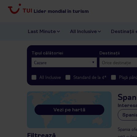
Lider mondial în turism
Last Minute
All Inclusive
Destinații 
Tipul călătoriei
Destinații
Cazare
Orice destinație
All Inclusive
Standard de la 4*
Plajă pân
Span
Interes
Vezi pe hartă
Spani
Spania ofe
Filtrează
artă culina