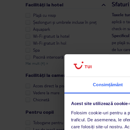
Sfaturi
Facilități la hotel
Taxele tur
Plajă cu nisip
aplică o ta
Șezlonguri și umbrele incluse în preț
check-in s
Aquapark
Specificul
Wi-Fi gratuit la hotel
pe plajă s
Wi-Fi gratuit în hol
de lux care
Spa
Transport
Piscină interioară
Închiriere
Mai mult (4)
»
Facilități la cameră
Cum gă
Consimțământ
Acces direct la piscină
Cea mai si
Vedere la mare
Poți filtra
Chicinetă
de masă pr
Acest site utilizează cookie-
Spania!
Pentru copii
Folosim cookie-uri pentru a pe
traficul. De asemenea, le ofer
Tobogane pentru copii
Pagina pri
care folosiți site-ul nostru. A
Loc de joacă pentru copii