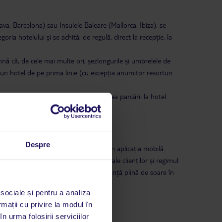
va, Barcelona) sau Insulele Baleare (Mallorca, Ibiza), se
ria hotelului și se achită, de regulă, direct la recepție, la
mnă că, de cele mai multe ori, șezlongurile și umbrelele de
a un hotel de pe prima linie (cu excepția anumitor resorturi
de transport public sau disponibilitatea parcării la hotel.
explora atracțiile din jurul hotelului.
Despre
e căutare de pe platforma
tui.ro
sau din aplicația mobilă.
ria hotelului (stele), evaluările reale ale clienților și regimul
rezervă cu încredere următoarea ta vacanță plină de soare în
 sociale și pentru a analiza
rmații cu privire la modul în
n urma folosirii serviciilor