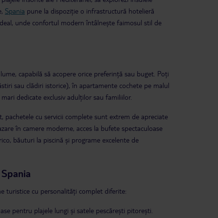
e,
Spania
pune la dispoziție o infrastructură hotelieră
 ideal, unde confortul modern întâlnește faimosul stil de
lume, capabilă să acopere orice preferință sau buget. Poți
stiri sau clădiri istorice), în apartamente cochete pe malul
ri dedicate exclusiv adulților sau familiilor.
ut, pachetele cu servicii complete sunt extrem de apreciate
 cazare în camere moderne, acces la bufete spectaculoase
rico
, băuturi la piscină și programe excelente de
n Spania
e turistice cu personalități complet diferite:
e pentru plajele lungi și satele pescărești pitorești.