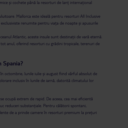
ice și cochete până la resorturi de lanț internațional
luitoare. Mallorca este ideală pentru resorturi All Inclusive
i exclusiviste renumite pentru viața de noapte și apusurile
ceanul Atlantic, aceste insule sunt destinații de vară eternă.
ot anul, oferind resorturi cu grădini tropicale, terenuri de
n Spania?
n octombrie, lunile iulie și august fiind vârful absolut de
orare inclusiv în lunile de iarnă, datorită climatului lor
jă se ocupă extrem de rapid. De aceea, cea mai eficientă
duc reduceri substanțiale. Pentru călătorii spontani,
elente de a prinde camere în resorturi premium la prețuri