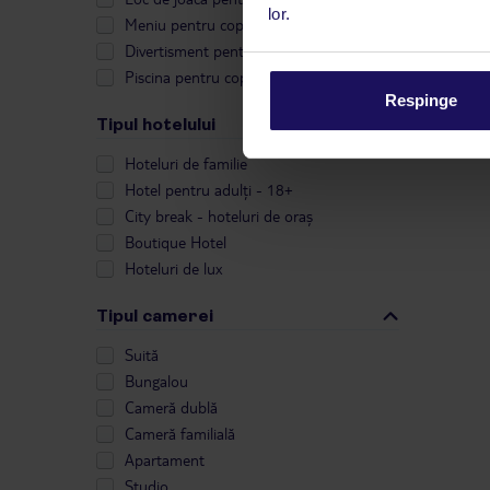
lor.
Meniu pentru copii
Divertisment pentru copii
Piscina pentru copii
Respinge
Tipul hotelului
Hoteluri de familie
Hotel pentru adulți - 18+
City break - hoteluri de oraș
Boutique Hotel
Hoteluri de lux
Tipul camerei
Suită
Bungalou
Cameră dublă
Cameră familială
Apartament
Studio