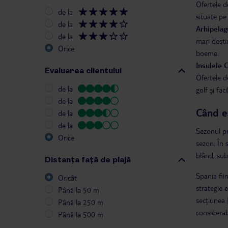
Ofertele d
de la
situate pe 
de la
Arhipelag
de la
mari desti
Orice
boeme.
Insulele 
Evaluarea clientului
Ofertele d
de la
golf și fac
de la
Când e
de la
de la
Sezonul pr
Orice
sezon. În 
blând, sub
Distanța față de plajă
Spania fii
Oricât
strategie 
Până la 50 m
secțiunea
Până la 250 m
considerab
Până la 500 m