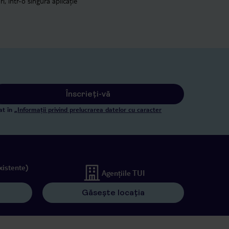
i, într-o singură aplicație
Înscrieți-vă
at în
„Informații privind prelucrarea datelor cu caracter
xistente)
Agențiile TUI
Găsește locația