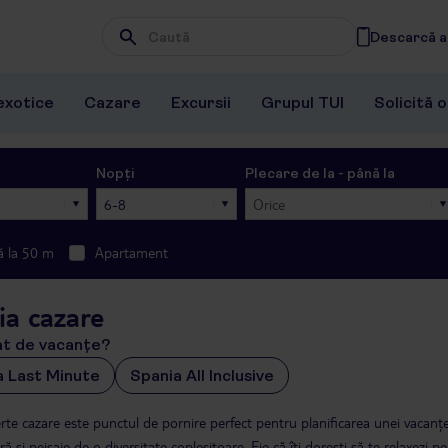
Descarcă ap
Wpisz frazę, której szukasz
exotice
Cazare
Excursii
Grupul TUI
Solicită 
Nopți
Plecare de la - până la
6-8
Orice
ă la 50 m
Apartament
ia cazare
at de vacanțe?
a Last Minute
Spania All Inclusive
rte cazare este punctul de pornire perfect pentru planificarea unei vacanțe
ră și peisaje de o diversitate copleșitoare. Fie că îți dorești să te relaxezi p