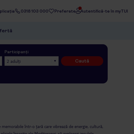
licația
0318 103 000
Preferate
Autentifică-te în myTUI
ofertă
Participanți
Caută
2 adulți
 memorabile într-o țară care vibrează de energie, cultură,
e plajele însorite ale Mediteranei, să explorezi insulele