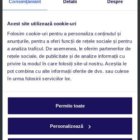
Consimțământ
Detalii
Despre
Acces la rezervările curente pentru vacanțe și hoteluri, într-o
singură aplicație
Asistență 24/7 prin chat, pe toată durata vacanței
Acest site utilizează cookie-uri
Folosim cookie-uri pentru a personaliza conținutul și
anunțurile, pentru a oferi funcții de rețele sociale și pentru
a analiza traficul. De asemenea, le oferim partenerilor de
Abonați-vă la newsletter
rețele sociale, de publicitate și de analize informații cu
NUME SI PRENUME*
privire la modul în care folosiți site-ul nostru. Aceștia le
pot combina cu alte informații oferite de dvs. sau culese
în urma folosirii serviciilor lor.
E-MAIL*
Sunt de acord cu prelucrarea datelor mele personale de către TUI
Permite toate
Romania SRL în scopuri de marketing, în cadrul și în scopul
specificat în
„Informații privind prelucrarea datelor cu caracter
personal”
, prin mijloace electronice de comunicare (e-mail),
Personalizează
inclusiv utilizarea așa-numitelor sisteme de apelare automată.
Înscrieți-vă