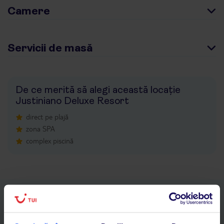
Camere
Servicii de masă
De ce merită să alegi această locație
Justiniano Deluxe Resort
direct pe plajă
zona SPA
complex piscină
Descarcă acum aplicația TUI
Cauți rapid vacanțe și hoteluri din toată lumea
Adaugi la favorite vacanțele care îți plac și revii oricând la ele