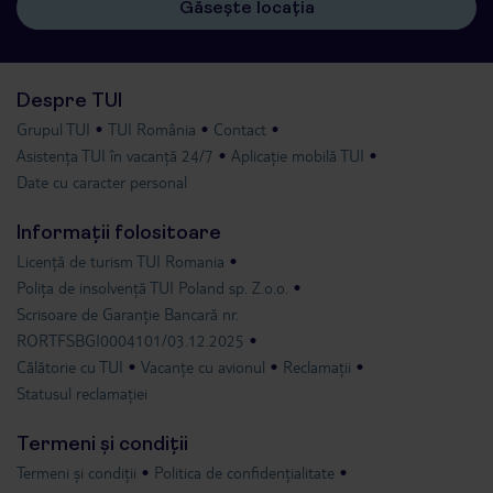
Găsește locația
Despre TUI
Grupul TUI
TUI România
Contact
Asistența TUI în vacanță 24/7
Aplicație mobilă TUI
Date cu caracter personal
Informații folositoare
Licență de turism TUI Romania
Polița de insolvență TUI Poland sp. Z.o.o.
Scrisoare de Garanție Bancară nr.
RORTFSBGI0004101/03.12.2025
Călătorie cu TUI
Vacanțe cu avionul
Reclamații
Statusul reclamației
Termeni și condiții
Termeni și condiții
Politica de confidențialitate