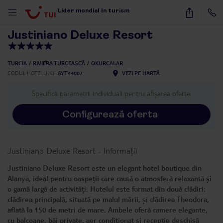
1
/
41
Lider mondial în turism
Justiniano Deluxe Resort
TURCIA
RIVIERA TURCEASCĂ
OKURCALAR
CODUL HOTELULUI
AYT44007
VEZI PE HARTĂ
Specifică parametrii individuali pentru afișarea ofertei
Configurează oferta
Justiniano Deluxe Resort
-
Informații
Justiniano Deluxe Resort este un elegant hotel boutique din
Alanya, ideal pentru oaspeții care caută o atmosferă relaxantă și
o gamă largă de activități. Hotelul este format din două clădiri:
clădirea principală, situată pe malul mării, și clădirea Theodora,
aflată la 150 de metri de mare. Ambele oferă camere elegante,
cu balcoane, băi private, aer condiționat și recepție deschisă