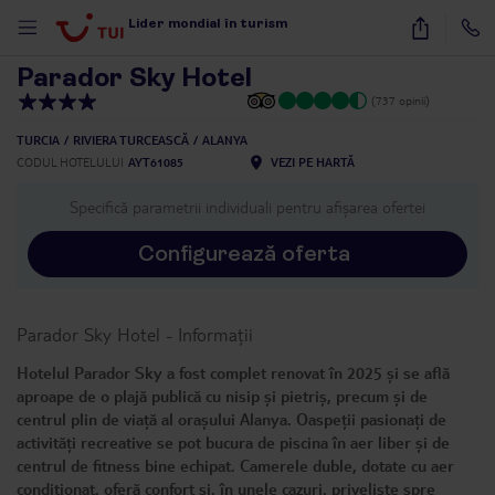
1
/
31
Lider mondial în turism
Parador Sky Hotel
(737 opinii)
TURCIA
RIVIERA TURCEASCĂ
ALANYA
CODUL HOTELULUI
AYT61085
VEZI PE HARTĂ
Specifică parametrii individuali pentru afișarea ofertei
Configurează oferta
Parador Sky Hotel
-
Informații
Hotelul Parador Sky a fost complet renovat în 2025 și se află
aproape de o plajă publică cu nisip și pietriș, precum și de
centrul plin de viață al orașului Alanya. Oaspeții pasionați de
activități recreative se pot bucura de piscina în aer liber și de
centrul de fitness bine echipat. Camerele duble, dotate cu aer
condiționat, oferă confort și, în unele cazuri, priveliște spre