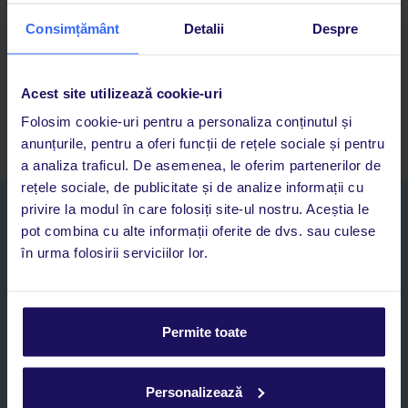
Cauți rapid vacanțe și hoteluri din toată lumea
Consimțământ
Detalii
Despre
Adaugi la favorite vacanțele care îți plac și revii oricând la ele
Acces la rezervările curente pentru vacanțe și hoteluri, într-o
singură aplicație
Acest site utilizează cookie-uri
Asistență 24/7 prin chat, pe toată durata vacanței
Folosim cookie-uri pentru a personaliza conținutul și
anunțurile, pentru a oferi funcții de rețele sociale și pentru
a analiza traficul. De asemenea, le oferim partenerilor de
rețele sociale, de publicitate și de analize informații cu
privire la modul în care folosiți site-ul nostru. Aceștia le
Abonați-vă la newsletter
pot combina cu alte informații oferite de dvs. sau culese
NUME SI PRENUME*
în urma folosirii serviciilor lor.
E-MAIL*
Permite toate
Sunt de acord cu prelucrarea datelor mele personale de către TUI
Romania SRL în scopuri de marketing, în cadrul și în scopul
specificat în
„Informații privind prelucrarea datelor cu caracter
Personalizează
personal”
, prin mijloace electronice de comunicare (e-mail),