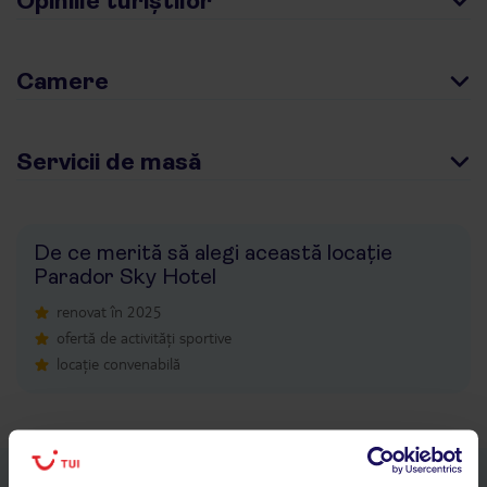
Opiniile turiștilor
Camere
Servicii de masă
De ce merită să alegi această locație
Parador Sky Hotel
renovat în 2025
ofertă de activități sportive
locație convenabilă
Descarcă acum aplicația TUI