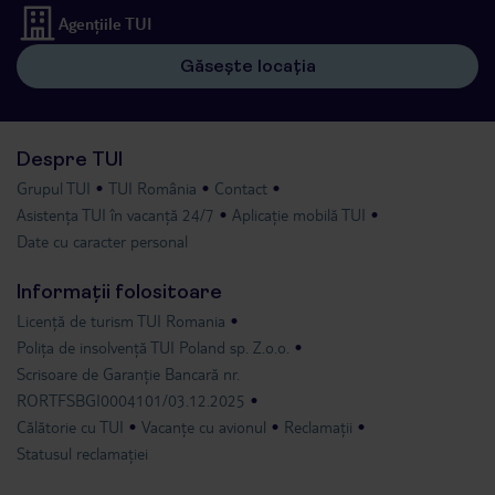
Agențiile TUI
Găsește locația
Despre TUI
Grupul TUI
TUI România
Contact
Asistența TUI în vacanță 24/7
Aplicație mobilă TUI
Date cu caracter personal
Informații folositoare
Licență de turism TUI Romania
Polița de insolvență TUI Poland sp. Z.o.o.
Scrisoare de Garanție Bancară nr.
RORTFSBGI0004101/03.12.2025
Călătorie cu TUI
Vacanțe cu avionul
Reclamații
Statusul reclamației