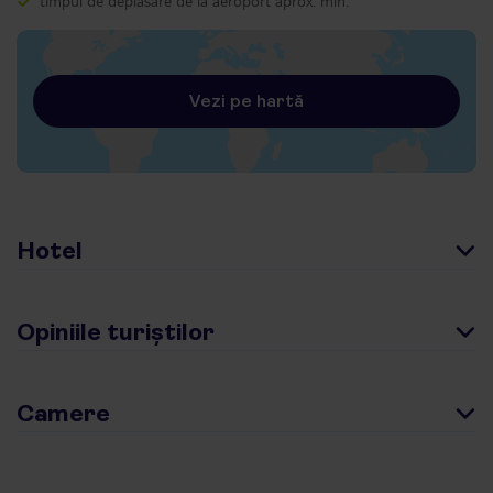
timpul de deplasare de la aeroport aprox. min.
Vezi pe hartă
Hotel
Opiniile turiștilor
Camere