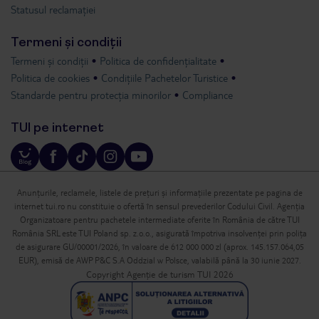
Statusul reclamației
Termeni și condiții
Termeni și condiții
Politica de confidențialitate
Politica de cookies
Condițiile Pachetelor Turistice
Standarde pentru protecția minorilor
Compliance
TUI pe internet
Anunțurile, reclamele, listele de prețuri și informațiile prezentate pe pagina de
internet tui.ro nu constituie o ofertă în sensul prevederilor Codului Civil. Agenția
Organizatoare pentru pachetele intermediate oferite în România de către TUI
România SRL este TUI Poland sp. z.o.o., asigurată împotriva insolvenței prin polița
de asigurare GU/00001/2026, în valoare de 612 000 000 zl (aprox. 145.157.064,05
EUR), emisă de AWP P&C S.A Oddzial w Polsce, valabilă până la 30 iunie 2027.
Copyright Agenție de turism TUI 2026