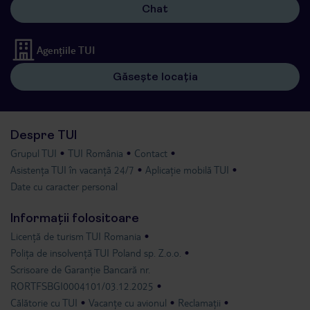
Chat
Agențiile TUI
Găsește locația
Despre TUI
Grupul TUI
TUI România
Contact
Asistența TUI în vacanță 24/7
Aplicație mobilă TUI
Date cu caracter personal
Informații folositoare
Licență de turism TUI Romania
Polița de insolvență TUI Poland sp. Z.o.o.
Scrisoare de Garanție Bancară nr.
RORTFSBGI0004101/03.12.2025
Călătorie cu TUI
Vacanțe cu avionul
Reclamații