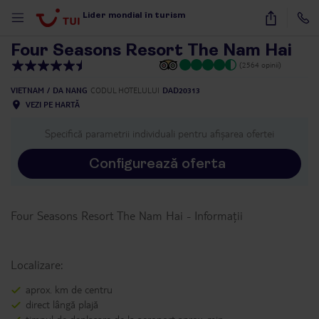
1
/
32
Lider mondial în turism
Four Seasons Resort The Nam Hai
(2564 opinii)
VIETNAM
DA NANG
CODUL HOTELULUI
DAD20313
VEZI PE HARTĂ
Specifică parametrii individuali pentru afișarea ofertei
Configurează oferta
Four Seasons Resort The Nam Hai
-
Informații
Localizare:
aprox. km de centru
direct lângă plajă