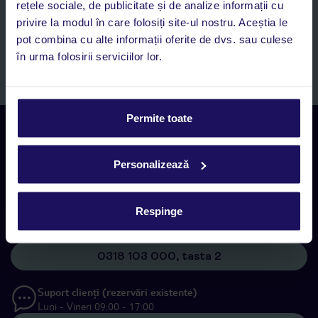
rețele sociale, de publicitate și de analize informații cu
Romania SRL în scopuri de marketing, în cadrul și în scopul
specificat în
„Informații privind prelucrarea datelor cu caracter
privire la modul în care folosiți site-ul nostru. Aceștia le
personal”
, prin mijloace electronice de comunicare (e-mail),
pot combina cu alte informații oferite de dvs. sau culese
inclusiv utilizarea așa-numitelor sisteme de apelare automată.
în urma folosirii serviciilor lor.
Înscrieți-vă
Permite toate
Contact
Rezervări Call center
Luni - Vineri 09:00 - 17:00
Personalizează
0318 103 000, tasta 1
Respinge
Suport clienți (rezervări existente)
Luni - Vineri 09:00 - 17:00
0318 103 000, tasta 2
Suport clienți (rezervări existente)
Luni - Vineri 09:00 - 17:00