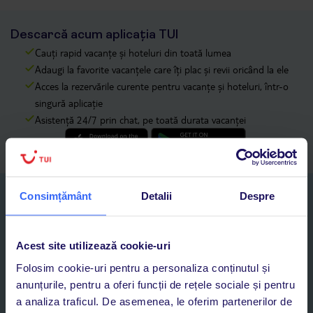
Descarcă acum aplicația TUI
Cauți rapid vacanțe și hoteluri din toată lumea
Adaugi la favorite vacanțele care îți plac și revii oricând la ele
Acces la rezervările curente pentru vacanțe și hoteluri, într-o
singură aplicație
Asistență 24/7 prin chat, pe toată durata vacanței
Consimțământ
Detalii
Despre
Abonați-vă la newsletter
NUME SI PRENUME*
Acest site utilizează cookie-uri
E-MAIL*
Folosim cookie-uri pentru a personaliza conținutul și
anunțurile, pentru a oferi funcții de rețele sociale și pentru
a analiza traficul. De asemenea, le oferim partenerilor de
Sunt de acord cu prelucrarea datelor mele personale de către TUI