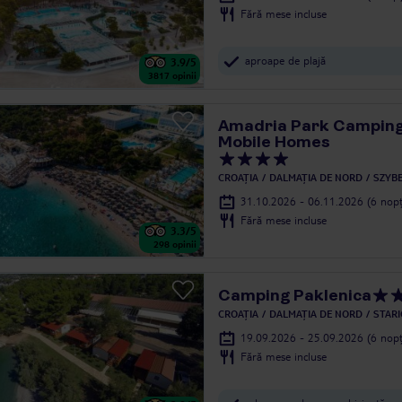
Fără mese incluse
aproape de plajă
3.9
/5
3817
opinii
Amadria Park Camping
Mobile Homes
CROAȚIA
DALMAȚIA DE NORD
SZYBE
31.10.2026 - 06.11.2026
(6 nopț
Fără mese incluse
3.3
/5
298
opinii
Camping Paklenica
CROAȚIA
DALMAȚIA DE NORD
STARI
19.09.2026 - 25.09.2026
(6 nopț
Fără mese incluse