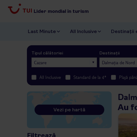
Lider mondial în turism
Last Minute
All Inclusive
Destinații 
Tipul călătoriei
Destinații
Cazare
Dalmația de Nord
All Inclusive
Standard de la 4*
Plajă pân
Dalm
Au f
Vezi pe hartă
Filtrează