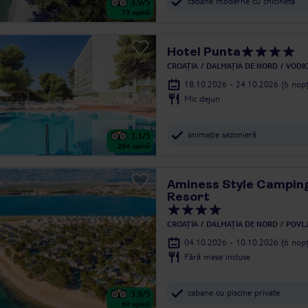
cabane moderne cu chicinetă
3.9
/5
73
opinii
Hotel Punta
CROAȚIA
DALMAȚIA DE NORD
VODI
18.10.2026 - 24.10.2026
(6 nopț
Mic dejun
animație sezonieră
3.1
/5
284
opinii
Aminess Style Campin
Resort
CROAȚIA
DALMAȚIA DE NORD
POVL
04.10.2026 - 10.10.2026
(6 nopț
Fără mese incluse
cabane cu piscine private
3.9
/5
69
opinii