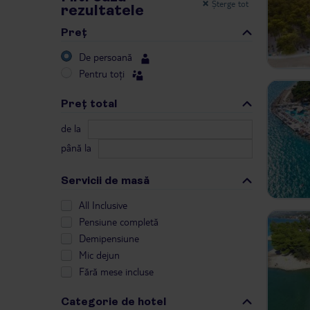
Șterge tot
rezultatele
Preţ
De persoană
Pentru toți
Preţ total
de la
până la
Servicii de masă
All Inclusive
Pensiune completă
Demipensiune
Mic dejun
Fără mese incluse
Categorie de hotel