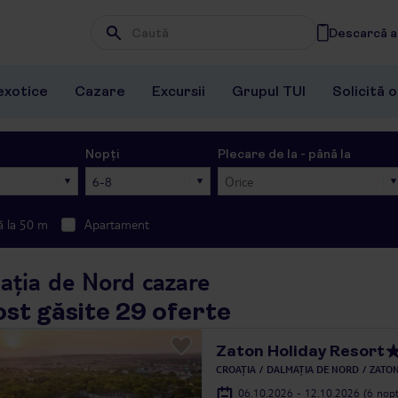
Descarcă ap
Wpisz frazę, której szukasz
exotice
Cazare
Excursii
Grupul TUI
Solicită 
Nopți
Plecare de la - până la
6-8
Orice
ă la 50 m
Apartament
ația de Nord cazare
ost găsite 29 oferte
Zaton Holiday Resort
CROAȚIA
DALMAȚIA DE NORD
ZATON
06.10.2026 - 12.10.2026
(6 nopț