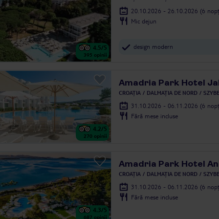
20.10.2026 - 26.10.2026
(6 nopț
Mic dejun
design modern
4.5
/5
395
opinii
Amadria Park Hotel Ja
CROAȚIA
DALMAȚIA DE NORD
SZYBE
31.10.2026 - 06.11.2026
(6 nopț
Fără mese incluse
4.2
/5
270
opinii
Amadria Park Hotel An
CROAȚIA
DALMAȚIA DE NORD
SZYBE
31.10.2026 - 06.11.2026
(6 nopț
Fără mese incluse
4.3
/5
687
opinii