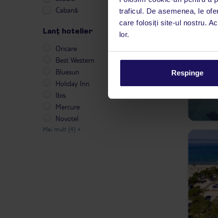
Cabană
traficul. De asemenea, le ofer
care folosiți site-ul nostru. A
Lanț hotelier
lor.
Oricare
Best Western
Bluesun
Respinge
Holiday Inn
Ibis
Mercure
Novotel
Mai mult (4)
»