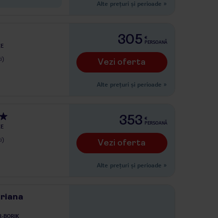
Alte prețuri și perioade
»
305
€
PERSOANĂ
CE
i)
Vezi oferta
Alte prețuri și perioade
»
353
€
PERSOANĂ
CE
i)
Vezi oferta
Alte prețuri și perioade
»
driana
-BORIK