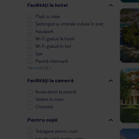
Facilități la hotel
Plajă cu nisip
Șezlonguri și umbrele incluse în preț
Aquapark
Wi-Fi gratuit la hotel
Wi-Fi gratuit în hol
Spa
Piscină interioară
Mai mult (4)
»
Facilități la cameră
Acces direct la piscină
Vedere la mare
Chicinetă
Pentru copii
Tobogane pentru copii
Loc de joacă pentru copii