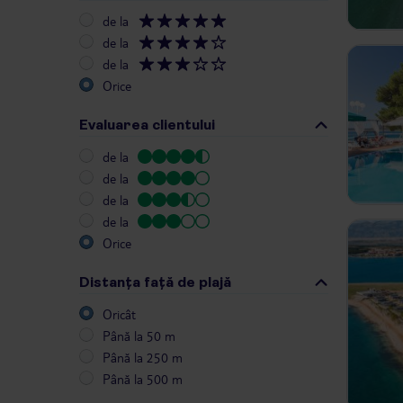
de la
de la
de la
Orice
Evaluarea clientului
de la
de la
de la
de la
Orice
Distanța față de plajă
Oricât
Până la 50 m
Până la 250 m
Până la 500 m