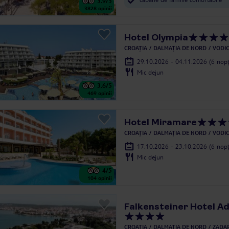
3.9
/5
3828
opinii
Hotel Olympia
CROAȚIA
DALMAȚIA DE NORD
VODI
29.10.2026 - 04.11.2026
(6 nopț
Mic dejun
3.6
/5
469
opinii
Hotel Miramare
CROAȚIA
DALMAȚIA DE NORD
VODI
17.10.2026 - 23.10.2026
(6 nopț
Mic dejun
4
/5
104
opinii
Falkensteiner Hotel A
CROAȚIA
DALMAȚIA DE NORD
ZADAR