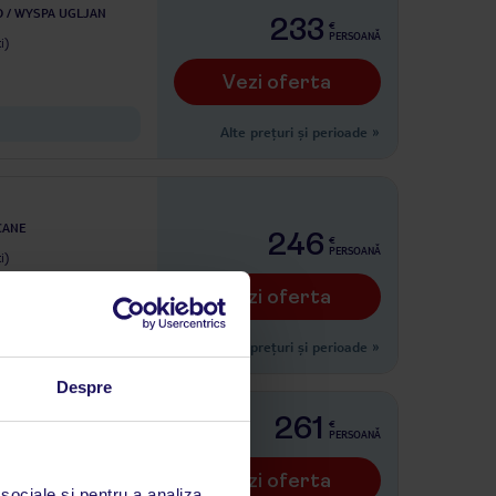
 / WYSPA UGLJAN
233
€
PERSOANĂ
i)
Vezi oferta
Alte prețuri și perioade
»
CANE
246
€
PERSOANĂ
i)
Vezi oferta
Alte prețuri și perioade
»
Despre
261
€
PERSOANĂ
CE
i)
Vezi oferta
 sociale și pentru a analiza