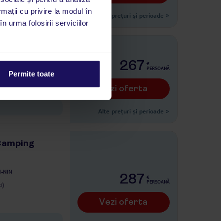
rmații cu privire la modul în
Alte prețuri și perioade
»
n urma folosirii serviciilor
267
€
PERSOANĂ
i)
Permite toate
Vezi oferta
Alte prețuri și perioade
»
 Camping
-NIN
287
€
PERSOANĂ
i)
Vezi oferta