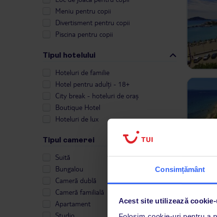
Meniu pentru copii
Divertisment pentru copii
Piscina pentru copii
Tipul hotelului
Hoteluri de familie
Hotel pentru adulți - 18+
City break - hoteluri de oraș
Boutique Hotel
Hoteluri de lux
Tipul camerei
Suită
Bungalou
Consimțământ
Cameră dublă
Cameră familială
Acest site utilizează cookie-
Apartament
Studio
Folosim cookie-uri pentru a pe