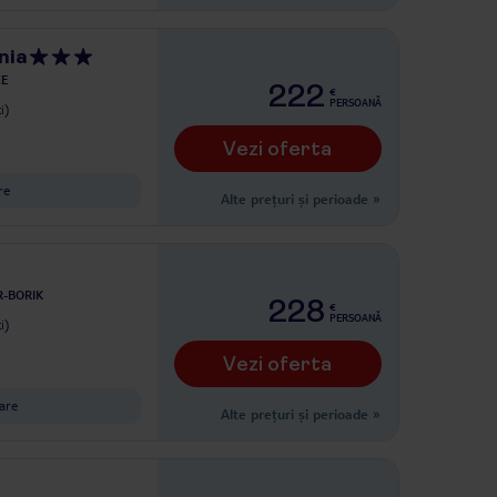
nia
CE
222
€
PERSOANĂ
i)
Vezi oferta
re
Alte prețuri și perioade
»
-BORIK
228
€
PERSOANĂ
i)
Vezi oferta
xare
Alte prețuri și perioade
»