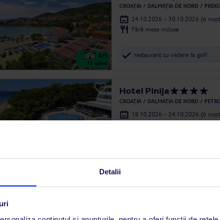
CROAȚIA
DALMAȚIA DE NORD
PREKO
24.10.2026 - 30.10.2026
(6 nopț
Fără mese incluse
restaurant cu vedere la golf
4
/5
13
opinii
Hotel Pinija
CROAȚIA
DALMAȚIA DE NORD
PETR
18.10.2026 - 24.10.2026
(6 nopț
Mic dejun
animații pentru copii
3.9
/5
672
opinii
Detalii
Matilde Beach Resort
CROAȚIA
DALMAȚIA DE NORD
VODI
uri
24.10.2026 - 30.10.2026
(6 nopț
rsonaliza conținutul și anunțurile, pentru a oferi funcții de rețele
Mic dejun