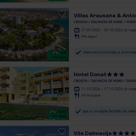
Villas Arausana & Anto
CROAȚIA
DALMAȚIA DE NORD
VODI
27.09.2026 - 03.10.2026
(6 nopț
Mic dejun
interioare luminoase și primitoa
4
/5
143
opinii
Hotel Donat
CROAȚIA
DALMAȚIA DE NORD
ZADAR
11.10.2026 - 17.10.2026
(6 nopț
All Inclusive
spa cu multiple facilități de rela
3.1
/5
251
opinii
Vile Dalmacija