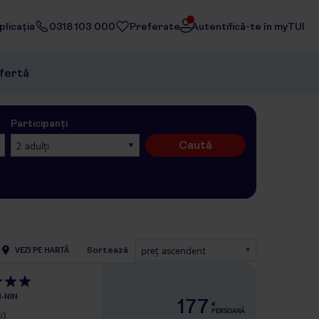
licația
0318 103 000
Preferate
Autentifică-te în myTUI
ofertă
Participanți
Caută
2 adulți
preţ ascendent
VEZI PE HARTĂ
Sortează
-NIN
177
€
PERSOANĂ
i)