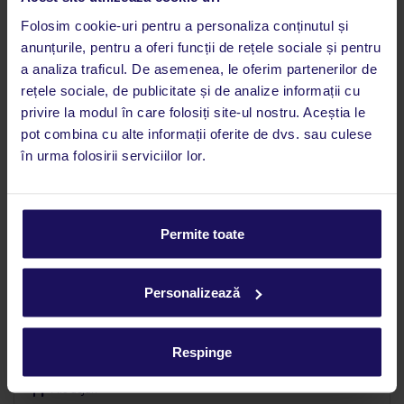
Folosim cookie-uri pentru a personaliza conținutul și
anunțurile, pentru a oferi funcții de rețele sociale și pentru
a analiza traficul. De asemenea, le oferim partenerilor de
rețele sociale, de publicitate și de analize informații cu
privire la modul în care folosiți site-ul nostru. Aceștia le
pot combina cu alte informații oferite de dvs. sau culese
în urma folosirii serviciilor lor.
4.2
/5
Permite toate
406
opinii
Bellevue Maradiso Village by Aminess
Personalizează
CROAȚIA
DALMAȚIA DE SUD
OREBIC
314
€
PERSOANĂ
Respinge
04.10.2026 - 10.10.2026
(6 nopți)
Mic dejun