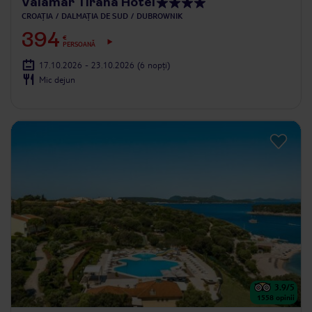
Valamar Tirana Hotel
CROAȚIA
DALMAȚIA DE SUD
DUBROWNIK
394
€
PERSOANĂ
17.10.2026 - 23.10.2026
(6 nopți)
Mic dejun
3.9
/5
1558
opinii