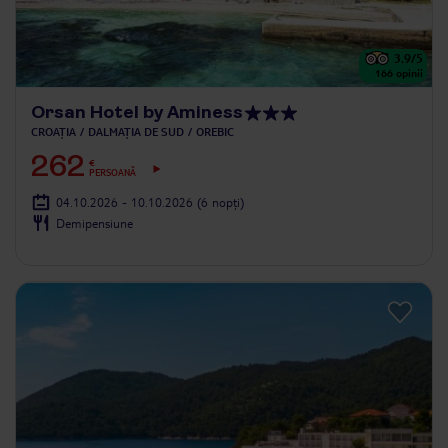
3.9
/5
166
opinii
Orsan Hotel by Aminess
CROAȚIA
DALMAȚIA DE SUD
OREBIC
262
€
PERSOANĂ
04.10.2026 - 10.10.2026
(6 nopți)
Demipensiune