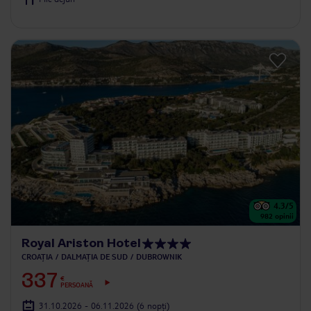
4.3
/5
982
opinii
Royal Ariston Hotel
CROAȚIA
DALMAȚIA DE SUD
DUBROWNIK
337
€
PERSOANĂ
31.10.2026 - 06.11.2026
(6 nopți)