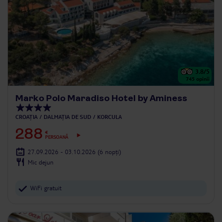
3.8
/5
745
opinii
Marko Polo Maradiso Hotel by Aminess
CROAȚIA
DALMAȚIA DE SUD
KORCULA
288
€
PERSOANĂ
27.09.2026 - 03.10.2026
(6 nopți)
Mic dejun
WiFi gratuit