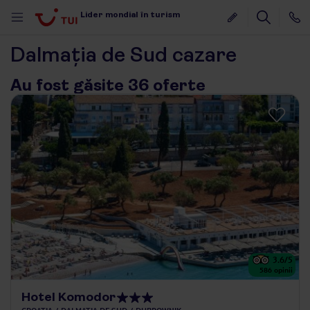
Lider mondial în turism
Dalmația de Sud cazare
Au fost găsite 36 oferte
3.6
/5
586
opinii
Hotel Komodor