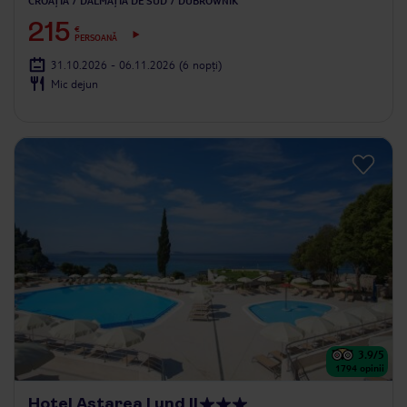
CROAȚIA
DALMAȚIA DE SUD
DUBROWNIK
215
€
PERSOANĂ
31.10.2026 - 06.11.2026
(6 nopți)
Mic dejun
3.9
/5
1794
opinii
Hotel Astarea I und II