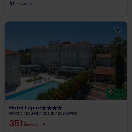
Mic dejun
4.3
/5
3195
opinii
Hotel Lapad
CROAȚIA
DALMAȚIA DE SUD
DUBROWNIK
351
€
PERSOANĂ