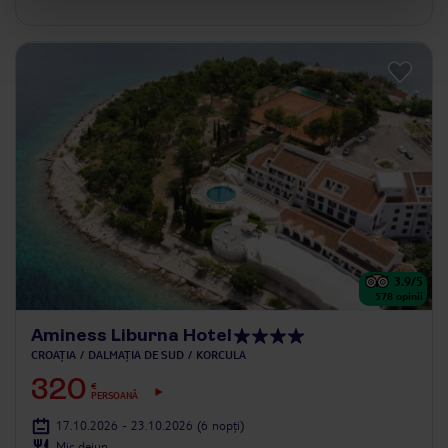
3.9
/5
578
opinii
Aminess Liburna Hotel
CROAȚIA
DALMAȚIA DE SUD
KORCULA
320
€
PERSOANĂ
17.10.2026 - 23.10.2026
(6 nopți)
Mic dejun