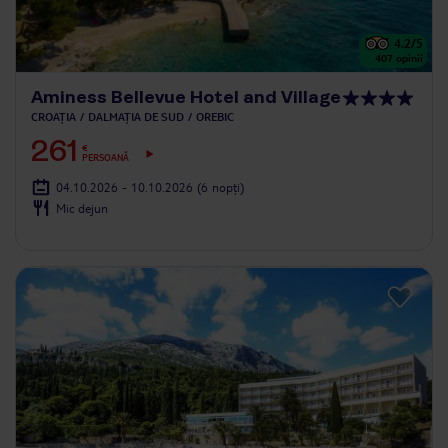
4.2
/5
407
opinii
Aminess Bellevue Hotel and Village
CROAȚIA
DALMAȚIA DE SUD
OREBIC
261
€
PERSOANĂ
04.10.2026 - 10.10.2026
(6 nopți)
Mic dejun