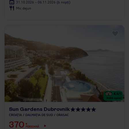
31.10.2026 - 06.11.2026
(6 nopți)
Mic dejun
4.4
/5
3088
opinii
Sun Gardens Dubrovnik
CROAȚIA
DALMAȚIA DE SUD
ORASAC
370
€
PERSOANĂ