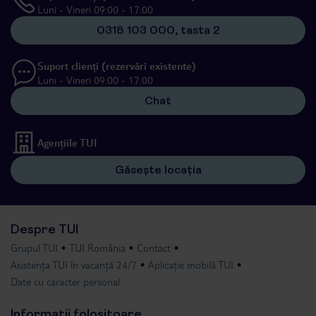
Luni - Vineri 09:00 - 17:00
0318 103 000, tasta 2
Suport clienți (rezervări existente)
Luni - Vineri 09:00 - 17:00
Chat
Agențiile TUI
Găsește locația
Despre TUI
Grupul TUI
TUI România
Contact
Asistența TUI în vacanță 24/7
Aplicație mobilă TUI
Date cu caracter personal
Informații folositoare