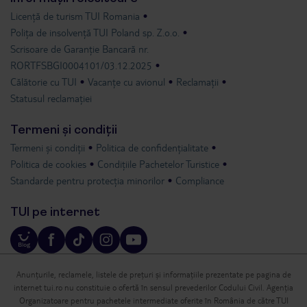
Licență de turism TUI Romania
Polița de insolvență TUI Poland sp. Z.o.o.
Scrisoare de Garanție Bancară nr.
RORTFSBGI0004101/03.12.2025
Călătorie cu TUI
Vacanțe cu avionul
Reclamații
Statusul reclamației
Termeni și condiții
Termeni și condiții
Politica de confidențialitate
Politica de cookies
Condițiile Pachetelor Turistice
Standarde pentru protecția minorilor
Compliance
TUI pe internet
Anunțurile, reclamele, listele de prețuri și informațiile prezentate pe pagina de
internet tui.ro nu constituie o ofertă în sensul prevederilor Codului Civil. Agenția
Organizatoare pentru pachetele intermediate oferite în România de către TUI