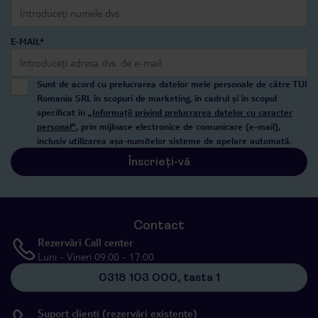
E-MAIL*
Sunt de acord cu prelucrarea datelor mele personale de către TUI
Romania SRL în scopuri de marketing, în cadrul și în scopul
specificat în
„Informații privind prelucrarea datelor cu caracter
personal”
, prin mijloace electronice de comunicare (e-mail),
inclusiv utilizarea așa-numitelor sisteme de apelare automată.
Înscrieți-vă
Contact
Rezervări Call center
Luni - Vineri 09:00 - 17:00
0318 103 000, tasta 1
Suport clienți (rezervări existente)