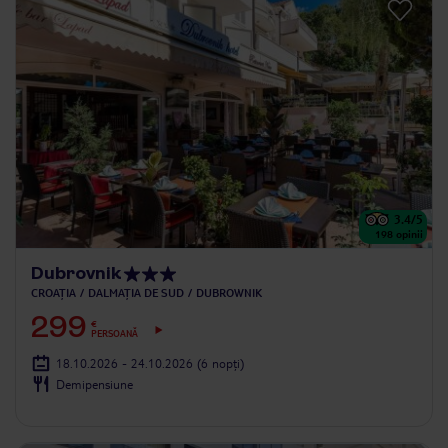
3.4
/5
198
opinii
Dubrovnik
CROAȚIA
DALMAȚIA DE SUD
DUBROWNIK
299
€
PERSOANĂ
18.10.2026 - 24.10.2026
(6 nopți)
Demipensiune