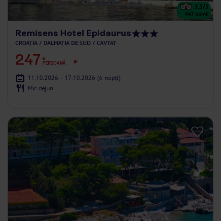
3.5
/5
947
opinii
Remisens Hotel Epidaurus
CROAȚIA
DALMAȚIA DE SUD
CAVTAT
247
€
PERSOANĂ
11.10.2026 - 17.10.2026
(6 nopți)
Mic dejun