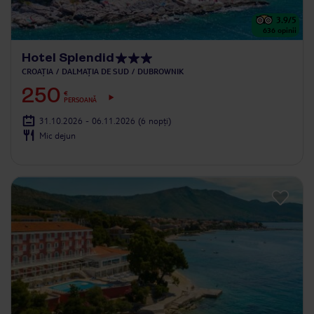
3.9
/5
636
opinii
Hotel Splendid
CROAȚIA
DALMAȚIA DE SUD
DUBROWNIK
250
€
PERSOANĂ
31.10.2026 - 06.11.2026
(6 nopți)
Mic dejun