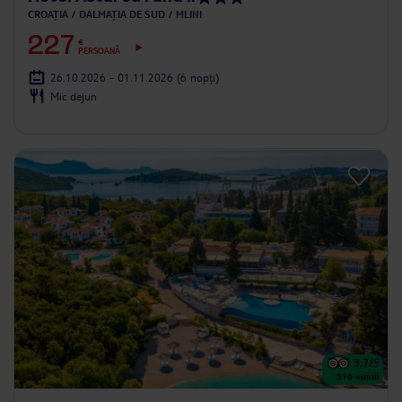
CROAȚIA
DALMAȚIA DE SUD
MLINI
227
€
PERSOANĂ
26.10.2026 - 01.11.2026
(6 nopți)
Mic dejun
3.7
/5
516
opinii