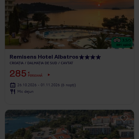
3.5
/5
881
opinii
Remisens Hotel Albatros
CROAȚIA
DALMAȚIA DE SUD
CAVTAT
285
€
PERSOANĂ
26.10.2026 - 01.11.2026
(6 nopți)
Mic dejun