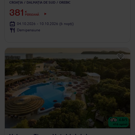
CROAȚIA
DALMAȚIA DE SUD
OREBIC
381
€
PERSOANĂ
04.10.2026 - 10.10.2026
(6 nopți)
Demipensiune
4.8
/5
416
opinii