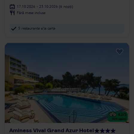
17.10.2026 - 23.10.2026
(6 nopți)
Fără mese incluse
5 restaurante a'la carte
4.2
/5
924
opinii
Aminess Vival Grand Azur Hotel