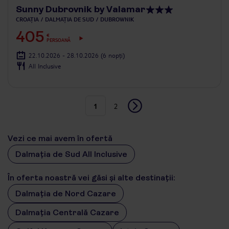
Sunny Dubrovnik by Valamar
CROAȚIA
DALMAȚIA DE SUD
DUBROWNIK
405
€
PERSOANĂ
22.10.2026 - 28.10.2026
(6 nopți)
All Inclusive
1
2
Vezi ce mai avem în ofertă
Dalmația de Sud All Inclusive
În oferta noastră vei găsi și alte destinații:
Dalmația de Nord Cazare
Dalmația Centrală Cazare