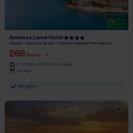
4.2
/5
329
opinii
Aminess Lume Hotel
CROAȚIA
DALMAȚIA DE SUD
SMOKVICA-BRNA/WYSPA KORCULA
268
€
PERSOANĂ
27.09.2026 - 03.10.2026
(6 nopți)
Mic dejun
WiFi gratuit