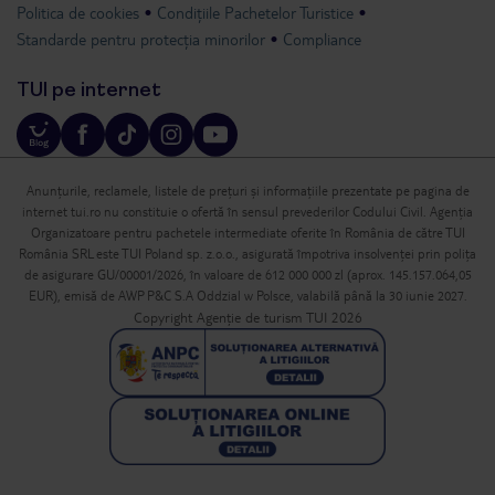
Politica de cookies
Condițiile Pachetelor Turistice
Standarde pentru protecția minorilor
Compliance
TUI pe internet
Anunțurile, reclamele, listele de prețuri și informațiile prezentate pe pagina de
internet tui.ro nu constituie o ofertă în sensul prevederilor Codului Civil. Agenția
Organizatoare pentru pachetele intermediate oferite în România de către TUI
România SRL este TUI Poland sp. z.o.o., asigurată împotriva insolvenței prin polița
de asigurare GU/00001/2026, în valoare de 612 000 000 zl (aprox. 145.157.064,05
EUR), emisă de AWP P&C S.A Oddzial w Polsce, valabilă până la 30 iunie 2027.
Copyright Agenție de turism TUI 2026