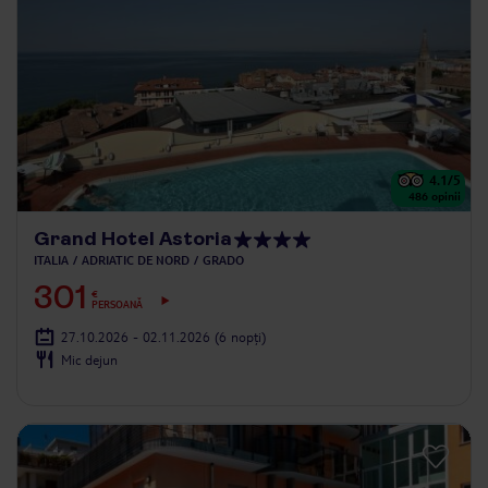
4.1
/5
486
opinii
Grand Hotel Astoria
ITALIA
ADRIATIC DE NORD
GRADO
301
€
PERSOANĂ
27.10.2026 - 02.11.2026
(6 nopți)
Mic dejun