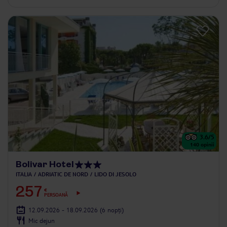
3.6
/5
140
opinii
Bolivar Hotel
ITALIA
ADRIATIC DE NORD
LIDO DI JESOLO
257
€
PERSOANĂ
12.09.2026 - 18.09.2026
(6 nopți)
Mic dejun