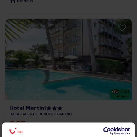
Mic dejun
4.6
/5
86
opinii
Hotel Martini
ITALIA
ADRIATIC DE NORD
LIGNANO
265
€
PERSOANĂ
12.09.2026 - 18.09.2026
(6 nopți)