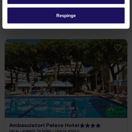
06.09.2026 - 12.09.2026
(6 nopți)
Mic dejun
Respinge
Wi-Fi gratuit în întregul hotel
3.4
/5
340
opinii
Ambasciatori Palace Hotel
ITALIA
ADRIATIC DE NORD
LIDO DI JESOLO