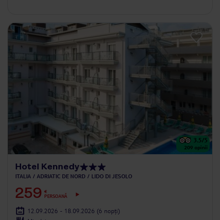
3.5
/5
209
opinii
Hotel Kennedy
ITALIA
ADRIATIC DE NORD
LIDO DI JESOLO
259
€
PERSOANĂ
12.09.2026 - 18.09.2026
(6 nopți)