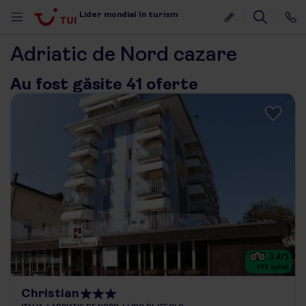
Lider mondial în turism
Adriatic de Nord cazare
Au fost găsite 41 oferte
3.4
/5
193
opinii
Christian