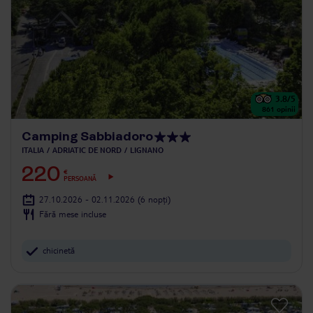
3.8
/5
861
opinii
Camping Sabbiadoro
ITALIA
ADRIATIC DE NORD
LIGNANO
220
€
PERSOANĂ
27.10.2026 - 02.11.2026
(6 nopți)
Fără mese incluse
chicinetă