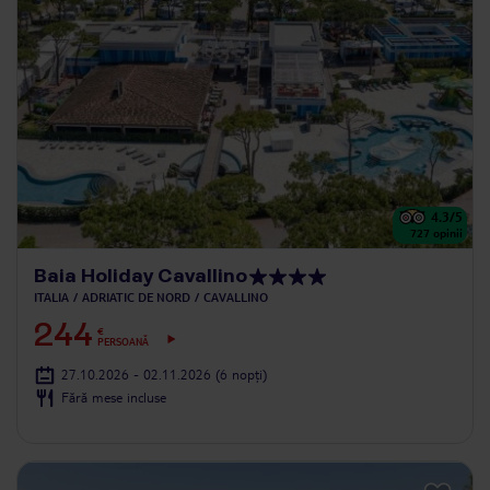
4.3
/5
727
opinii
Baia Holiday Cavallino
ITALIA
ADRIATIC DE NORD
CAVALLINO
244
€
PERSOANĂ
27.10.2026 - 02.11.2026
(6 nopți)
Fără mese incluse