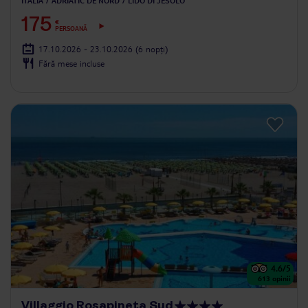
ITALIA
ADRIATIC DE NORD
LIDO DI JESOLO
175
€
PERSOANĂ
17.10.2026 - 23.10.2026
(6 nopți)
Fără mese incluse
4.6
/5
613
opinii
Villaggio Rosapineta Sud