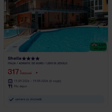
4.3
/5
193
opinii
Sheila
ITALIA
ADRIATIC DE NORD
LIDO DI JESOLO
317
€
PERSOANĂ
13.09.2026 - 19.09.2026
(6 nopți)
Mic dejun
camere cu chicinetă