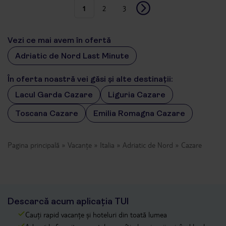
1
2
3
Vezi ce mai avem în ofertă
Adriatic de Nord Last Minute
În oferta noastră vei găsi și alte destinații:
Lacul Garda Cazare
Liguria Cazare
Toscana Cazare
Emilia Romagna Cazare
Pagina principală
Vacanțe
Italia
Adriatic de Nord
Cazare
Descarcă acum aplicația TUI
Cauți rapid vacanțe și hoteluri din toată lumea