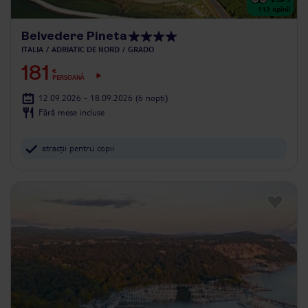
113
opinii
Belvedere Pineta
ITALIA
ADRIATIC DE NORD
GRADO
181
€
PERSOANĂ
12.09.2026 - 18.09.2026
(6 nopți)
Fără mese incluse
atracții pentru copii