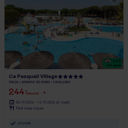
4.1
/5
401
opinii
Ca Pasquali Village
ITALIA
ADRIATIC DE NORD
CAVALLINO
244
€
PERSOANĂ
06.10.2026 - 12.10.2026
(6 nopți)
Fără mese incluse
chicinetă