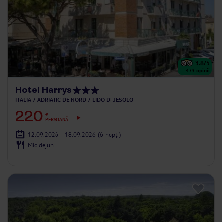
3.8
/5
473
opinii
Hotel Harrys
ITALIA
ADRIATIC DE NORD
LIDO DI JESOLO
220
€
PERSOANĂ
12.09.2026 - 18.09.2026
(6 nopți)
Mic dejun