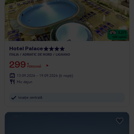
3.2
/5
109
opinii
Hotel Palace
ITALIA
ADRIATIC DE NORD
LIGNANO
299
€
PERSOANĂ
13.09.2026 - 19.09.2026
(6 nopți)
Mic dejun
locație centrală