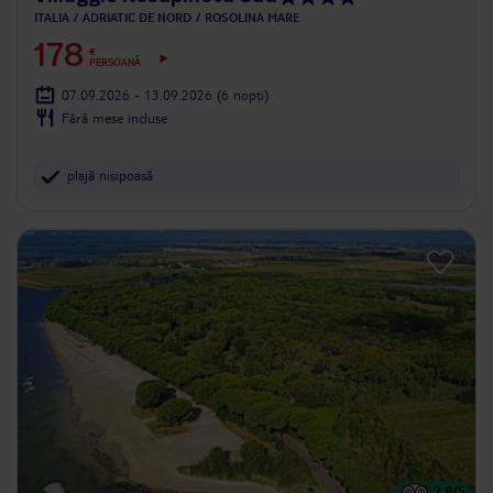
ITALIA
ADRIATIC DE NORD
ROSOLINA MARE
178
€
PERSOANĂ
07.09.2026 - 13.09.2026
(6 nopți)
Fără mese incluse
plajă nisipoasă
2.8
/5