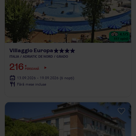
4.1
/5
557
opinii
Villaggio Europa
ITALIA
ADRIATIC DE NORD
GRADO
216
€
PERSOANĂ
13.09.2026 - 19.09.2026
(6 nopți)
Fără mese incluse