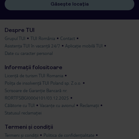
Găsește locația
Despre TUI
Grupul TUI
TUI România
Contact
Asistența TUI în vacanță 24/7
Aplicație mobilă TUI
Date cu caracter personal
Informații folositoare
Licență de turism TUI Romania
Polița de insolvență TUI Poland sp. Z.o.o.
Scrisoare de Garanție Bancară nr.
RORTFSBGI0004101/03.12.2025
Călătorie cu TUI
Vacanțe cu avionul
Reclamații
Statusul reclamației
Termeni și condiții
Termeni și condiții
Politica de confidențialitate