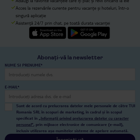
Adaugi la favorite vacanțele care îți plac și revii oricând la ele
Acces la rezervările curente pentru vacanțe și hoteluri, într-o
singură aplicație
Asistență 24/7 prin chat, pe toată durata vacanței
Abonați-vă la newsletter
NUME SI PRENUME*
E-MAIL*
Sunt de acord cu prelucrarea datelor mele personale de către TUI
Romania SRL în scopuri de marketing, în cadrul și în scopul
specificat în
„Informații privind prelucrarea datelor cu caracter
personal”
, prin mijloace electronice de comunicare (e-mail),
inclusiv utilizarea așa-numitelor sisteme de apelare automată.
Înscrieți-vă