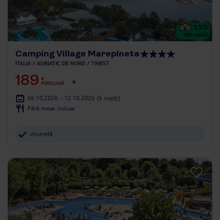
3.5
/5
281
opinii
Camping Village Marepineta
ITALIA
ADRIATIC DE NORD
TRIEST
189
€
PERSOANĂ
06.10.2026 - 12.10.2026
(6 nopți)
Fără mese incluse
chicinetă