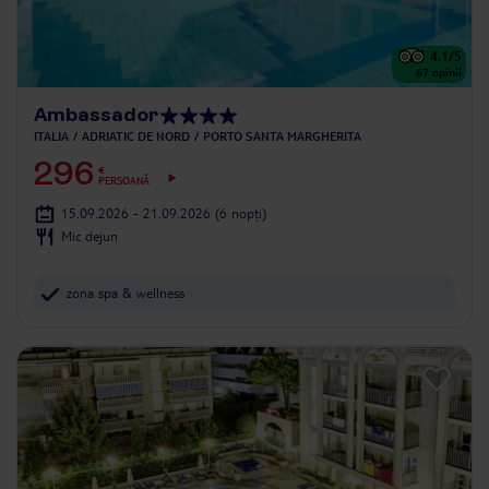
4.1
/5
67
opinii
Ambassador
ITALIA
ADRIATIC DE NORD
PORTO SANTA MARGHERITA
296
€
PERSOANĂ
15.09.2026 - 21.09.2026
(6 nopți)
Mic dejun
zona spa & wellness