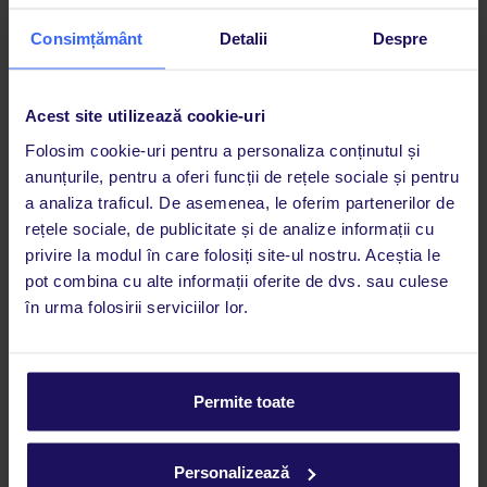
Mic dejun
Consimțământ
Detalii
Despre
Acest site utilizează cookie-uri
Folosim cookie-uri pentru a personaliza conținutul și
anunțurile, pentru a oferi funcții de rețele sociale și pentru
a analiza traficul. De asemenea, le oferim partenerilor de
rețele sociale, de publicitate și de analize informații cu
privire la modul în care folosiți site-ul nostru. Aceștia le
pot combina cu alte informații oferite de dvs. sau culese
în urma folosirii serviciilor lor.
3.9
/5
80
opinii
Hotel Villa Maria
Permite toate
ITALIA
ADRIATIC DE NORD
CAORLE
269
€
PERSOANĂ
Personalizează