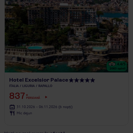
4.4
/5
2083
opinii
Hotel Excelsior Palace
ITALIA
LIGURIA
RAPALLO
837
€
PERSOANĂ
31.10.2026 - 06.11.2026
(6 nopți)
Mic dejun