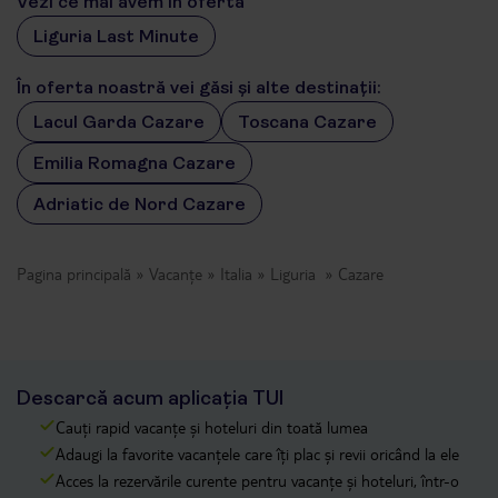
Vezi ce mai avem în ofertă
Liguria Last Minute
În oferta noastră vei găsi și alte destinații:
Lacul Garda Cazare
Toscana Cazare
Emilia Romagna Cazare
Adriatic de Nord Cazare
Pagina principală
Vacanțe
Italia
Liguria
Cazare
Descarcă acum aplicația TUI
Cauți rapid vacanțe și hoteluri din toată lumea
Adaugi la favorite vacanțele care îți plac și revii oricând la ele
Acces la rezervările curente pentru vacanțe și hoteluri, într-o