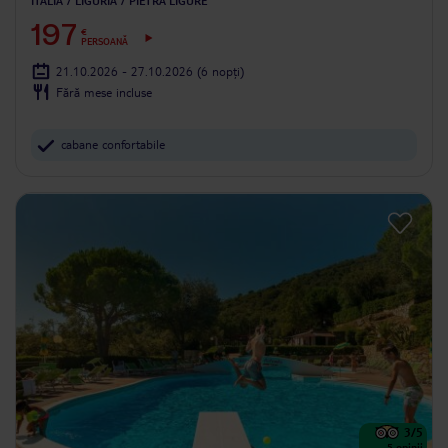
ITALIA
LIGURIA
PIETRA LIGURE
197
€
PERSOANĂ
21.10.2026 - 27.10.2026
(6 nopți)
Fără mese incluse
cabane confortabile
3
/5
5
opinii