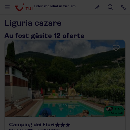
Lider mondial în turism
Liguria cazare
Au fost găsite 12 oferte
3.7
/5
156
opinii
Camping dei Fiori