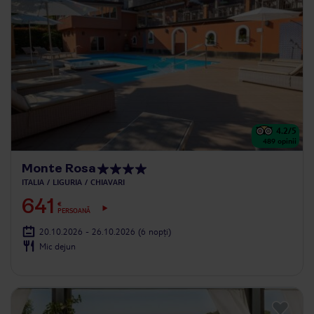
4.2
/5
489
opinii
Monte Rosa
ITALIA
LIGURIA
CHIAVARI
641
€
PERSOANĂ
20.10.2026 - 26.10.2026
(6 nopți)
Mic dejun