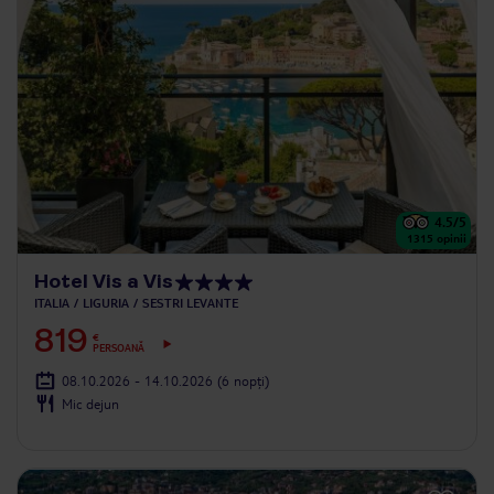
4.5
/5
1315
opinii
Hotel Vis a Vis
ITALIA
LIGURIA
SESTRI LEVANTE
819
€
PERSOANĂ
08.10.2026 - 14.10.2026
(6 nopți)
Mic dejun