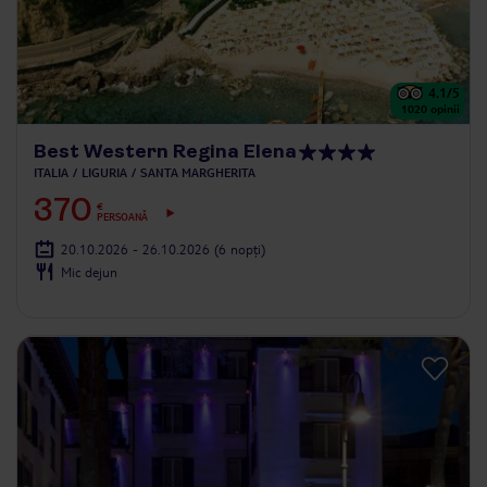
4.1
/5
1020
opinii
Best Western Regina Elena
ITALIA
LIGURIA
SANTA MARGHERITA
370
€
PERSOANĂ
20.10.2026 - 26.10.2026
(6 nopți)
Mic dejun