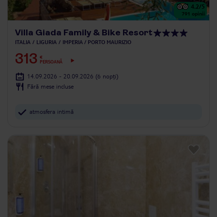
4.2
/5
791
opinii
Villa Giada Family & Bike Resort
ITALIA
LIGURIA
IMPERIA / PORTO MAURIZIO
313
€
PERSOANĂ
14.09.2026 - 20.09.2026
(6 nopți)
Fără mese incluse
atmosfera intimă