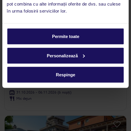
pot combina cu alte informații oferite de dvs. sau culese
în urma folosirii serviciilor lor.
Permite toate
4.5
/5
126
opinii
Personalizează
Torre Fara Grand Hotel
ITALIA
LIGURIA
CHIAVARI
Respinge
548
€
PERSOANĂ
31.10.2026 - 06.11.2026
(6 nopți)
Mic dejun