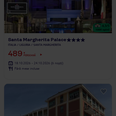
4.3
/5
1000
opinii
Santa Margherita Palace
ITALIA
LIGURIA
SANTA MARGHERITA
489
€
PERSOANĂ
18.10.2026 - 24.10.2026
(6 nopți)
Fără mese incluse