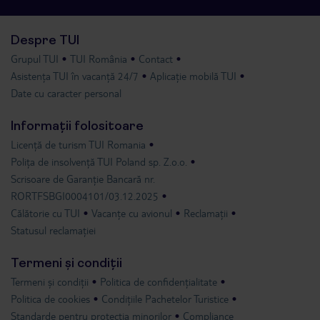
Despre TUI
Grupul TUI
TUI România
Contact
Asistența TUI în vacanță 24/7
Aplicație mobilă TUI
Date cu caracter personal
Informații folositoare
Licență de turism TUI Romania
Polița de insolvență TUI Poland sp. Z.o.o.
Scrisoare de Garanție Bancară nr.
RORTFSBGI0004101/03.12.2025
Călătorie cu TUI
Vacanțe cu avionul
Reclamații
Statusul reclamației
Termeni și condiții
Termeni și condiții
Politica de confidențialitate
Politica de cookies
Condițiile Pachetelor Turistice
Standarde pentru protecția minorilor
Compliance