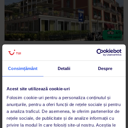
4
/5
730
opinii
Hotel Doria
ITALIA
LIGURIA
LAVAGNA
540
€
PERSOANĂ
Consimțământ
Detalii
Despre
27.10.2026 - 02.11.2026
(6 nopți)
Trei mese
Acest site utilizează cookie-uri
WiFi gratuit în întregul hotel
Folosim cookie-uri pentru a personaliza conținutul și
anunțurile, pentru a oferi funcții de rețele sociale și pentru
a analiza traficul. De asemenea, le oferim partenerilor de
rețele sociale, de publicitate și de analize informații cu
privire la modul în care folosiți site-ul nostru. Aceștia le