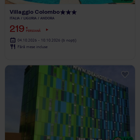
Villaggio Colombo
ITALIA
LIGURIA
ANDORA
219
€
PERSOANĂ
04.10.2026 - 10.10.2026
(6 nopți)
Fără mese incluse
3.6
/5