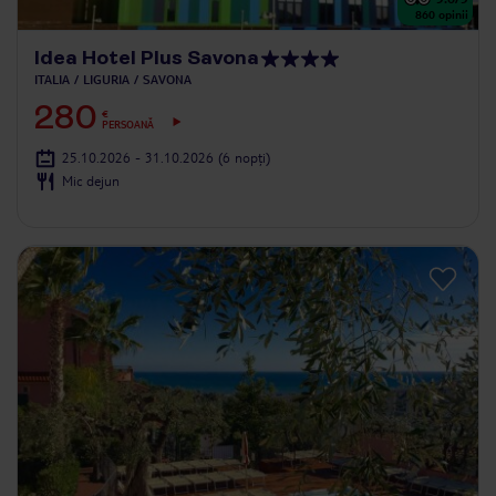
860
opinii
Idea Hotel Plus Savona
ITALIA
LIGURIA
SAVONA
280
€
PERSOANĂ
25.10.2026 - 31.10.2026
(6 nopți)
Mic dejun