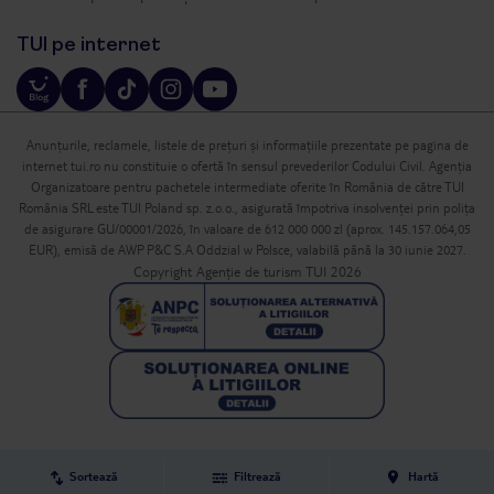
TUI pe internet
Anunțurile, reclamele, listele de prețuri și informațiile prezentate pe pagina de
internet tui.ro nu constituie o ofertă în sensul prevederilor Codului Civil. Agenția
Organizatoare pentru pachetele intermediate oferite în România de către TUI
România SRL este TUI Poland sp. z.o.o., asigurată împotriva insolvenței prin polița
de asigurare GU/00001/2026, în valoare de 612 000 000 zl (aprox. 145.157.064,05
EUR), emisă de AWP P&C S.A Oddzial w Polsce, valabilă până la 30 iunie 2027.
Copyright Agenție de turism TUI 2026
Sortează
Filtrează
Hartă