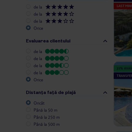
LAST MIN
de la
de la
de la
Orice
Evaluarea clientului
de la
de la
de la
25% AVA
de la
TRANSFER
Orice
Distanța față de plajă
Oricât
Până la 50 m
Până la 250 m
Până la 500 m