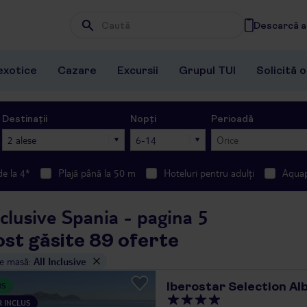
Descarcă ap
Wpisz frazę, której szukasz
exotice
Cazare
Excursii
Grupul TUI
Solicită 
Destinații
Nopți
Perioadă
2 alese
6-14
Orice
de la 4*
Plajă până la 50 m
Hoteluri pentru adulți
Aqua
nclusive Spania - pagina 5
ost găsite 89 oferte
de masă
:
All Inclusive
Iberostar Selection Al
NS
 INCLUS