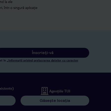
nd la ele
i, într-o singură aplicație
Înscrieți-vă
at în
„Informații privind prelucrarea datelor cu caracter
xistente)
Agențiile TUI
Găsește locația