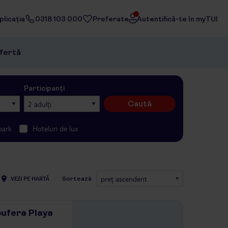
licația
0318 103 000
Preferate
Autentifică-te în myTUI
ofertă
Participanți
Caută
2 adulți
park
Hoteluri de lux
preţ ascendent
VEZI PE HARTĂ
Sortează
bufera Playa