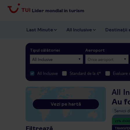
Lider mondial în turism
Last Minute
All Inclusive
Destinații 
Tipul călătoriei
Aeroport
All Inclusive
Orice aeroport
All Inclusive
Standard de la 4*
Evaluare 
All I
Au f
Vezi pe hartă
Servicii 
25% AVA
Filtrează
TRANSFER