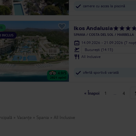
camere cu acces la piscină
Ikos Andalusia
NS
SPANIA
COSTA DEL SOL
MARBELLA
 INCLUS
14.09.2026 - 21.09.2026
(7 nopț
Bucureşti (14:15)
All Inclusive
ofertă sportivă variată
4.9
/5
2821
opinii
«
Înapoi
1
...
4
ncipală
Vacanțe
Spania
All Inclusive