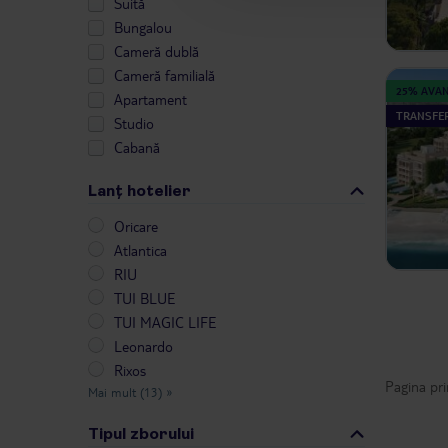
Suită
Bungalou
Cameră dublă
Cameră familială
25% AVA
Apartament
TRANSFER
Studio
Cabană
Lanț hotelier
Oricare
Atlantica
RIU
TUI BLUE
TUI MAGIC LIFE
Leonardo
Rixos
Pagina pri
Mai mult (13)
»
Tipul zborului