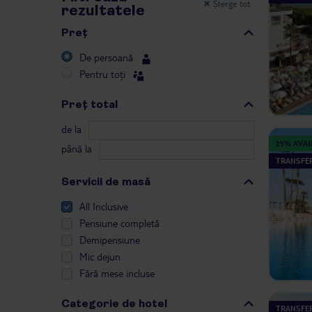
Șterge tot
rezultatele
Preţ
De persoană
Pentru toți
Preţ total
de la
25% AVA
până la
TRANSFER
Servicii de masă
All Inclusive
Pensiune completă
Demipensiune
Mic dejun
Fără mese incluse
Categorie de hotel
TRANSFER