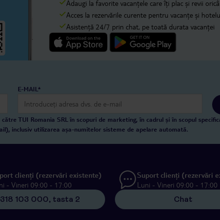
Adaugi la favorite vacanțele care îți plac și revii oricâ
Acces la rezervările curente pentru vacanțe și hotelur
Asistență 24/7 prin chat, pe toată durata vacanței
E-MAIL*
către TUI Romania SRL în scopuri de marketing, în cadrul și în scopul specific
ail), inclusiv utilizarea așa-numitelor sisteme de apelare automată.
port clienți (rezervări existente)
Suport clienți (rezervări e
ni - Vineri 09:00 - 17:00
Luni - Vineri 09:00 - 17:00
318 103 000, tasta 2
Chat