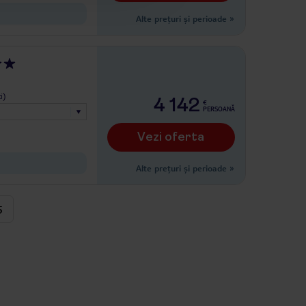
Alte prețuri și perioade
»
i)
4 142
€
PERSOANĂ
Vezi oferta
Alte prețuri și perioade
»
5