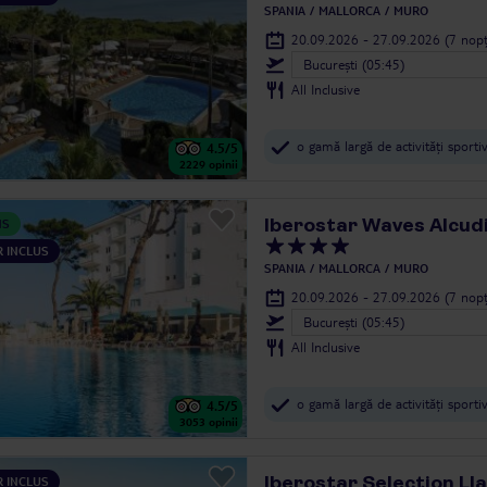
SPANIA
MALLORCA
MURO
20.09.2026 - 27.09.2026
(7 nopț
Bucureşti (05:45)
All Inclusive
o gamă largă de activități sport
4.5
/5
2229
opinii
Iberostar Waves Alcud
NS
 INCLUS
SPANIA
MALLORCA
MURO
20.09.2026 - 27.09.2026
(7 nopț
Bucureşti (05:45)
All Inclusive
o gamă largă de activități sport
4.5
/5
3053
opinii
Iberostar Selection Ll
 INCLUS