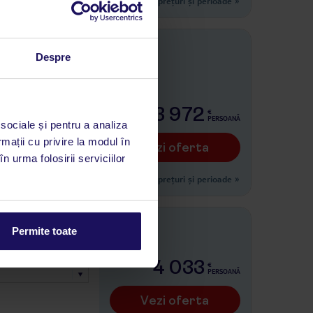
Alte prețuri și perioade
»
aya de Muro
Despre
i)
3 972
€
PERSOANĂ
 sociale și pentru a analiza
rmații cu privire la modul în
Vezi oferta
n urma folosirii serviciilor
Alte prețuri și perioade
»
Permite toate
i)
4 033
€
PERSOANĂ
Vezi oferta