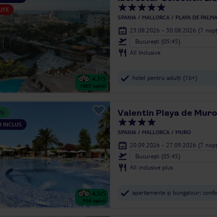
UTE
SPANIA
MALLORCA
PLAYA DE PALM
23.08.2026 - 30.08.2026
(7 nopț
Bucureşti (05:45)
All Inclusive
hotel pentru adulți (16+)
4.7
/5
1807
opinii
Valentin Playa de Muro
NS
 INCLUS
SPANIA
MALLORCA
MURO
20.09.2026 - 27.09.2026
(7 nopț
Bucureşti (05:45)
All inclusive plus
apartamente și bungalouri confo
4.5
/5
958
opinii