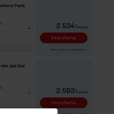
bufera Park
i)
2 534
€
PERSOANĂ
Vezi oferta
Alte prețuri și perioade
»
din del Sol
i)
2 583
€
PERSOANĂ
Vezi oferta