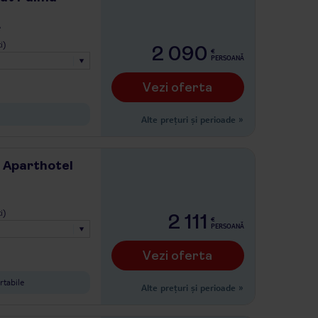
A
i)
2 090
€
PERSOANĂ
Vezi oferta
Alte prețuri și perioade
»
 Aparthotel
i)
2 111
€
PERSOANĂ
Vezi oferta
rtabile
Alte prețuri și perioade
»