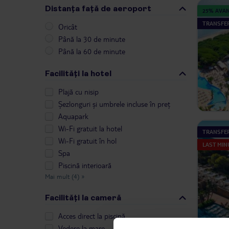
Distanța față de aeroport
25% AVA
TRANSFER
Oricât
Până la 30 de minute
Până la 60 de minute
Facilități la hotel
Plajă cu nisip
Șezlonguri și umbrele incluse în preț
Aquapark
Wi-Fi gratuit la hotel
TRANSFER
Wi-Fi gratuit în hol
LAST MIN
Spa
Piscină interioară
Mai mult (4)
»
Facilități la cameră
Acces direct la piscină
Vedere la mare