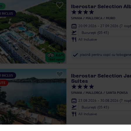
Iberostar Selection Al
NS
 INCLUS
SPANIA
MALLORCA
MURO
20.09.2026 - 27.09.2026
(7 nopț
Bucureşti (05:45)
All Inclusive
piscină pentru copii cu tobogane
4.6
/5
1865
opinii
Iberostar Selection Jar
 INCLUS
Suites
UTE
SPANIA
MALLORCA
SANTA PONSA
23.08.2026 - 30.08.2026
(7 nopț
Bucureşti (05:45)
All Inclusive
hotel pentru adulți (16+)
4.5
/5