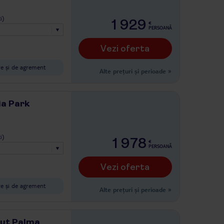
i)
1 929
€
PERSOANĂ
Vezi oferta
ive și de agrement
Alte prețuri și perioade
»
ia Park
i)
1 978
€
PERSOANĂ
Vezi oferta
ive și de agrement
Alte prețuri și perioade
»
aut Palma