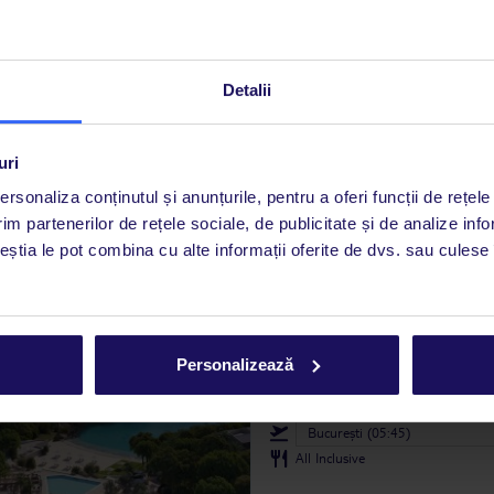
4335
opinii
Iberostar Selection Pl
 INCLUS
Detalii
Village
UTE
SPANIA
MALLORCA
MURO
uri
09.08.2026 - 16.08.2026
(7 nopț
Iași (14:00)
rsonaliza conținutul și anunțurile, pentru a oferi funcții de rețele
All Inclusive
im partenerilor de rețele sociale, de publicitate și de analize info
ceștia le pot combina cu alte informații oferite de dvs. sau culese î
atracții pentru copii
4.6
/5
1796
opinii
Ikos Porto Petro
NS
Personalizează
SPANIA
MALLORCA
PORTO PETRO
 INCLUS
20.09.2026 - 27.09.2026
(7 nopț
Bucureşti (05:45)
All Inclusive