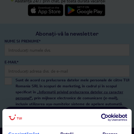
Asistență 24/7 prin chat, pe toată durata vacanței
Abonați-vă la newsletter
NUME SI PRENUME*
E-MAIL*
Sunt de acord cu prelucrarea datelor mele personale de către TUI
Romania SRL în scopuri de marketing, în cadrul și în scopul
specificat în
„Informații privind prelucrarea datelor cu caracter
personal”
, prin mijloace electronice de comunicare (e-mail),
inclusiv utilizarea așa-numitelor sisteme de apelare automată.
Înscrieți-vă
Consimțământ
Detalii
Despre