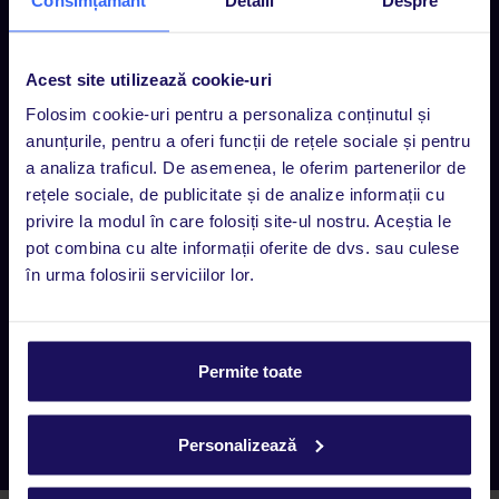
Contact
Rezervări Call center
Luni - Vineri 09:00 - 17:00
Acest site utilizează cookie-uri
0318 103 000, tasta 1
Folosim cookie-uri pentru a personaliza conținutul și
anunțurile, pentru a oferi funcții de rețele sociale și pentru
Suport clienți (rezervări existente)
a analiza traficul. De asemenea, le oferim partenerilor de
Luni - Vineri 09:00 - 17:00
rețele sociale, de publicitate și de analize informații cu
0318 103 000, tasta 2
privire la modul în care folosiți site-ul nostru. Aceștia le
pot combina cu alte informații oferite de dvs. sau culese
Suport clienți (rezervări existente)
în urma folosirii serviciilor lor.
Luni - Vineri 09:00 - 17:00
Chat
Permite toate
Agențiile TUI
Găsește locația
Personalizează