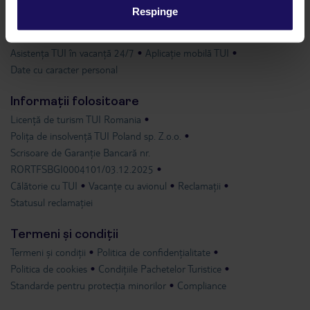
Respinge
Despre TUI
Grupul TUI
TUI România
Contact
Asistența TUI în vacanță 24/7
Aplicație mobilă TUI
Date cu caracter personal
Informații folositoare
Licență de turism TUI Romania
Polița de insolvență TUI Poland sp. Z.o.o.
Scrisoare de Garanție Bancară nr.
RORTFSBGI0004101/03.12.2025
Călătorie cu TUI
Vacanțe cu avionul
Reclamații
Statusul reclamației
Termeni și condiții
Termeni și condiții
Politica de confidențialitate
Politica de cookies
Condițiile Pachetelor Turistice
Standarde pentru protecția minorilor
Compliance