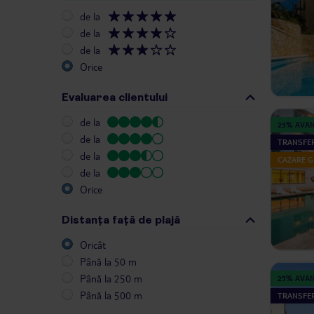
de la
de la
de la
Orice
Evaluarea clientului
de la
25% AVA
de la
TRANSFER
de la
CAZARE G
de la
Orice
Distanța față de plajă
Oricât
Până la 50 m
Până la 250 m
25% AVA
Până la 500 m
TRANSFER