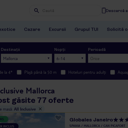
Descarcă ap
Wpisz frazę, której szukasz
exotice
Cazare
Excursii
Grupul TUI
Solicită 
Destinații
Nopți
Perioadă
Mallorca
6-14
Orice
de la 4*
Plajă până la 50 m
Hoteluri pentru adulți
Aqua
nclusive Mallorca
ost găsite 77 oferte
de masă
:
All Inclusive
Globales Janeiro
ANS
SPANIA
MALLORCA
CAN PICAFORT
R INCLUS