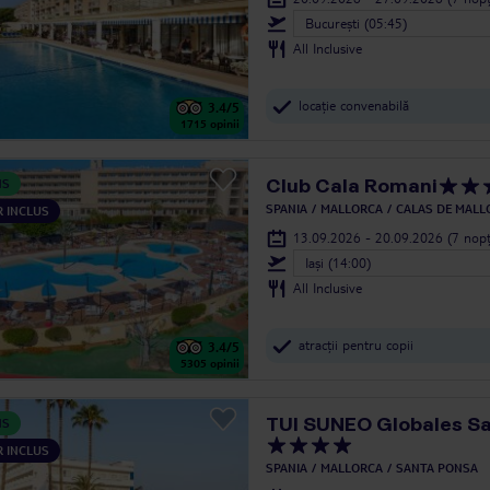
Bucureşti (05:45)
All Inclusive
locație convenabilă
3.4
/5
1715
opinii
Club Cala Romani
NS
SPANIA
MALLORCA
CALAS DE MALL
 INCLUS
13.09.2026 - 20.09.2026
(7 nopț
Iași (14:00)
All Inclusive
atracții pentru copii
3.4
/5
5305
opinii
TUI SUNEO Globales S
NS
 INCLUS
SPANIA
MALLORCA
SANTA PONSA