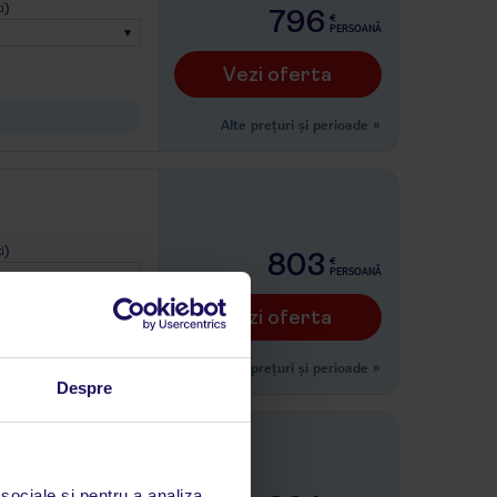
i)
796
€
PERSOANĂ
Vezi oferta
Alte prețuri și perioade
»
i)
803
€
PERSOANĂ
Vezi oferta
 promenadă
Alte prețuri și perioade
»
Despre
i)
 sociale și pentru a analiza