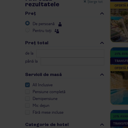
Șterge tot
rezultatele
OFERTĂ
Preţ
De persoană
Pentru toți
Preţ total
de la
25% AV
până la
TRANSFE
OFERTĂ
Servicii de masă
All Inclusive
Pensiune completă
Demipensiune
Mic dejun
Fără mese incluse
25% AVA
TRANSFER
Categorie de hotel