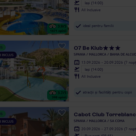
Iași (14:00)
All Inclusive
ideal pentru familii
3.9
/5
1671
opinii
O7 Be Klub
NS
SPANIA
MALLORCA
BAHIA DE ALCUD
 INCLUS
13.09.2026 - 20.09.2026
(7 nopț
Iași (14:00)
All Inclusive
atracții și facilități pentru copii
3.7
/5
398
opinii
Cabot Club Torreblanc
NS
SPANIA
MALLORCA
SA COMA
 INCLUS
20.09.2026 - 27.09.2026
(7 nopț
Bucureşti (05:45)