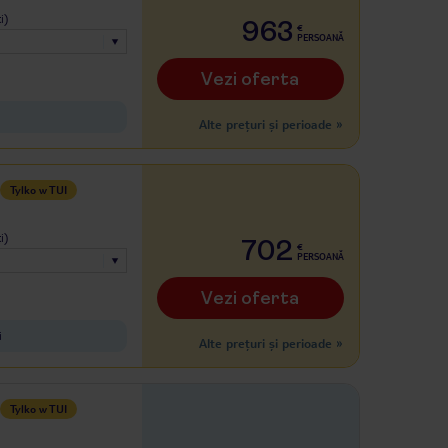
i)
963
€
PERSOANĂ
Vezi oferta
Alte prețuri și perioade
»
Tylko w TUI
i)
702
€
PERSOANĂ
Vezi oferta
i
Alte prețuri și perioade
»
Tylko w TUI