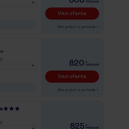
PERSOANĂ
Vezi oferta
Alte prețuri și perioade
»
IA
i)
820
€
PERSOANĂ
Vezi oferta
Alte prețuri și perioade
»
a
i)
825
€
PERSOANĂ