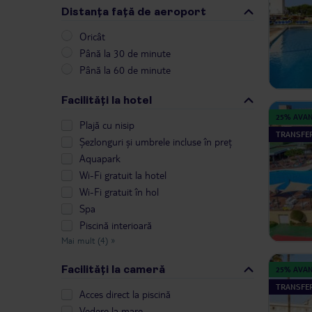
Distanța față de aeroport
Oricât
Până la 30 de minute
Până la 60 de minute
Facilități la hotel
25% AVA
Plajă cu nisip
TRANSFER
Șezlonguri și umbrele incluse în preț
Aquapark
Wi-Fi gratuit la hotel
Wi-Fi gratuit în hol
Spa
Piscină interioară
Mai mult (4)
»
Facilități la cameră
25% AVA
TRANSFER
Acces direct la piscină
Vedere la mare