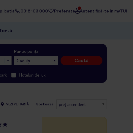
licația
0318 103 000
Preferate
Autentifică-te în myTUI
ofertă
Participanți
Caută
2 adulți
park
Hoteluri de lux
preţ ascendent
VEZI PE HARTĂ
Sortează