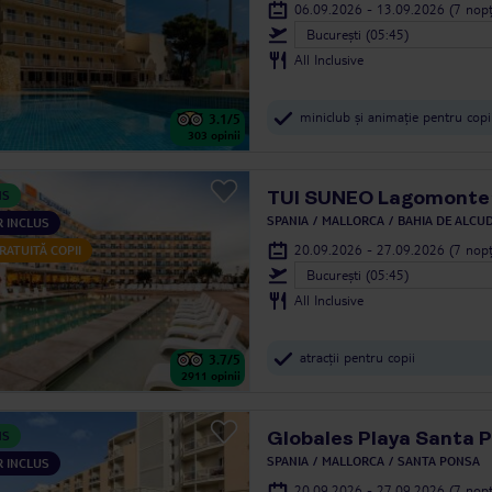
06.09.2026 - 13.09.2026
(7 nopț
Bucureşti (05:45)
All Inclusive
miniclub și animație pentru copi
3.1
/5
303
opinii
TUI SUNEO Lagomonte
NS
SPANIA
MALLORCA
BAHIA DE ALCUD
 INCLUS
20.09.2026 - 27.09.2026
(7 nopț
RATUITĂ COPII
Bucureşti (05:45)
All Inclusive
atracții pentru copii
3.7
/5
2911
opinii
Globales Playa Santa 
NS
SPANIA
MALLORCA
SANTA PONSA
 INCLUS
20.09.2026 - 27.09.2026
(7 nopț