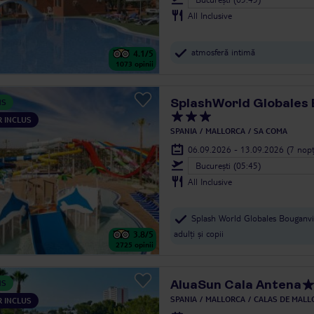
All Inclusive
atmosferă intimă
4.1
/5
1073
opinii
SplashWorld Globales 
NS
 INCLUS
SPANIA
MALLORCA
SA COMA
06.09.2026 - 13.09.2026
(7 nopț
Bucureşti (05:45)
All Inclusive
Splash World Globales Bouganvi
adulți și copii
3.8
/5
2725
opinii
AluaSun Cala Antena
NS
SPANIA
MALLORCA
CALAS DE MALL
 INCLUS