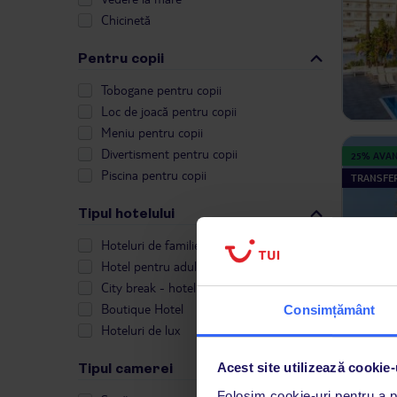
Chicinetă
Pentru copii
Tobogane pentru copii
Loc de joacă pentru copii
Meniu pentru copii
Divertisment pentru copii
25% AVA
Piscina pentru copii
TRANSFER
Tipul hotelului
Hoteluri de familie
Hotel pentru adulți - 18+
City break - hoteluri de oraș
Boutique Hotel
Consimțământ
Hoteluri de lux
25% AVA
Tipul camerei
Acest site utilizează cookie-
TRANSFER
Folosim cookie-uri pentru a pe