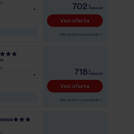
i)
702
€
PERSOANĂ
Vezi oferta
i
Alte prețuri și perioade
»
IA
i)
718
€
PERSOANĂ
Vezi oferta
Alte prețuri și perioade
»
Ponsa
i)