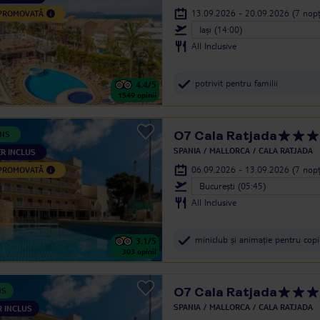
13.09.2026 - 20.09.2026
(7 nopț
 PROMOVATĂ
Iași (14:00)
All Inclusive
potrivit pentru familii
4.4
/5
1549
opinii
O7 Cala Ratjada
ANS
SPANIA
MALLORCA
CALA RATJADA
R INCLUS
06.09.2026 - 13.09.2026
(7 nopț
 PROMOVATĂ
Bucureşti (05:45)
All Inclusive
miniclub și animație pentru copi
3.1
/5
303
opinii
O7 Cala Ratjada
NS
SPANIA
MALLORCA
CALA RATJADA
 INCLUS