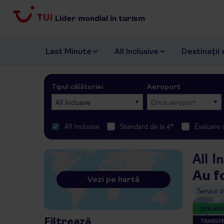
Lider mondial în turism
Last Minute
All Inclusive
Destinații 
Tipul călătoriei
Aeroport
All Inclusive
Orice aeroport
All Inclusive
Standard de la 4*
Evaluare 
All I
Au f
Vezi pe hartă
Servicii 
25% AV
Filtrează
TRANSFE