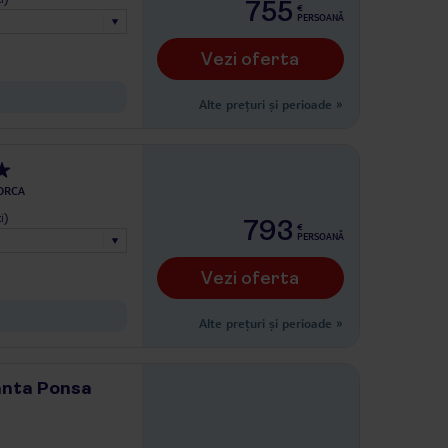
755
€
PERSOANĂ
Vezi oferta
Alte prețuri și perioade
»
ORCA
i)
793
€
PERSOANĂ
Vezi oferta
Alte prețuri și perioade
»
anta Ponsa