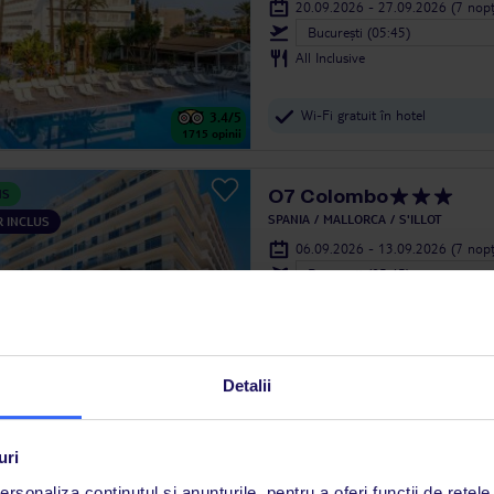
20.09.2026 - 27.09.2026
(7 nopț
Bucureşti (05:45)
All Inclusive
Wi-Fi gratuit în hotel
3.4
/5
1715
opinii
O7 Colombo
NS
SPANIA
MALLORCA
S'ILLOT
 INCLUS
06.09.2026 - 13.09.2026
(7 nopț
Bucureşti (05:45)
All Inclusive
aproape de plaja cu nisip și de
3.2
/5
1093
opinii
Detalii
Globales Mimosa
NS
uri
SPANIA
MALLORCA
PALMA NOVA
 INCLUS
20.09.2026 - 27.09.2026
(7 nopț
rsonaliza conținutul și anunțurile, pentru a oferi funcții de rețele