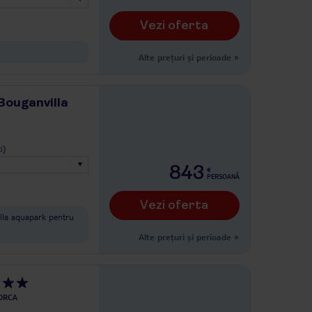
Vezi oferta
Alte prețuri și perioade
»
Bouganvilla
i)
843
€
PERSOANĂ
Vezi oferta
lla aquapark pentru
Alte prețuri și perioade
»
ORCA